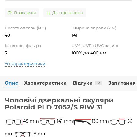
В закладки
До порівняння
Висота оправи (мм)
Ширина оправи (мм)
48
141
Категорія фільтра
UVA, UVB і UVC захист
3
100% до 400 нм
Усі характеристики
Опис
Характеристики
Відгуки
Запитання-
0
Чоловічі дзеркальні окуляри
Polaroid PLD 7052/S RIW 31
48 mm
141 mm
130 mm
56
mm
18 mm