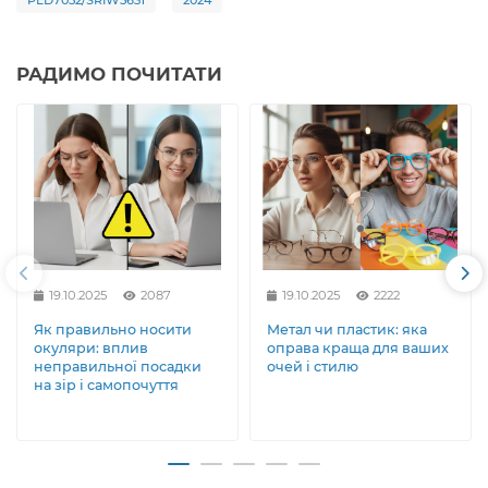
PLD7052/SRIW5631
2024
РАДИМО ПОЧИТАТИ
19.10.2025
2087
19.10.2025
2222
Як правильно носити
Метал чи пластик: яка
окуляри: вплив
оправа краща для ваших
неправильної посадки
очей і стилю
на зір і самопочуття