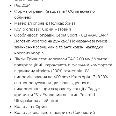
Рік: 2024
Форма оправи: Квадратна / Облягаюча по
обличчю
Матеріал оправи: Полікарбонат
Колір оправи: Сірий матовий
Особливості оправи: Серія Sport - ULTRAPOLAR /
Логотип Polaroid на дужках / Помаранчеві гумові
закінчення завушників та антиковзні накладки
носових упорів
Лінзи: Триацетат целюлози TAC 2,00 мм / Ультра-
поляризаційні - гарантують візуальний комфорт та
підвищену чіткість / 100% захист від UV-
випромінювання до 400 nm / Категорія - 3 (8-18%
світлопропускання, для повсякденного
використання при яскравому сонці) / Радіус
кривизни "6" / Емалевий логотип Polaroid
Ultrapolar на лівій лінзі
Колір лінз: Сірий
Колір дзеркального покриття: Сріблястий