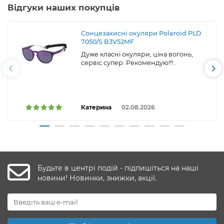
Відгуки наших покупців
Сонцезахисні окуляри Polaroid PLD
7050/S B3V52MF
Дуже класні окуляри, ціна вогонь,
сервіс супер. Рекомендую!!!..
Катерина
02.08.2026
Будьте в центрі подій - підпишіться на наші
новини! Новинки, знижки, акції.