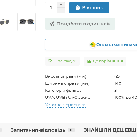
В кошик
Придбати в один клік
Оплата частинам
В закладки
До порівняння
Висота оправи (мм)
49
Ширина оправи (мм)
140
Категорія фільтра
3
UVA, UVB і UVC захист
100% до 4
Усі характеристики
Запитання-відповідь
ЗНАЙШЛИ ДЕШЕВШ
0