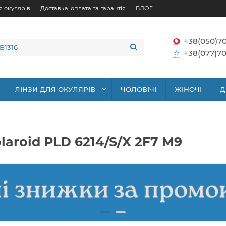
я окулярів
Доставка, оплата та гарантія
БЛОГ
+38(050)7
+38(077)70
ЛІНЗИ ДЛЯ ОКУЛЯРІВ
ЧОЛОВІЧІ
ЖІНОЧІ
Д
laroid PLD 6214/S/X 2F7 M9