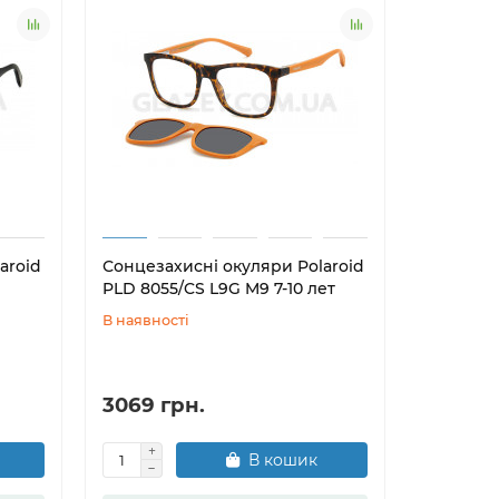
aroid
Сонцезахисні окуляри Polaroid
Сонцезах
PLD 8055/CS L9G M9 7-10 лет
PLD 8056
В наявності
В наявнос
3069 грн.
2079 г
В кошик