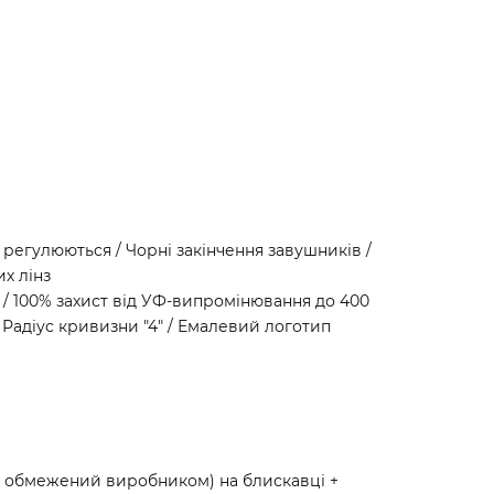
 регулюються / Чорні закінчення завушників /
х лінз
т / 100% захист від УФ-випромінювання до 400
 Радіус кривизни "4" / Емалевий логотип
и обмежений виробником) на блискавці +