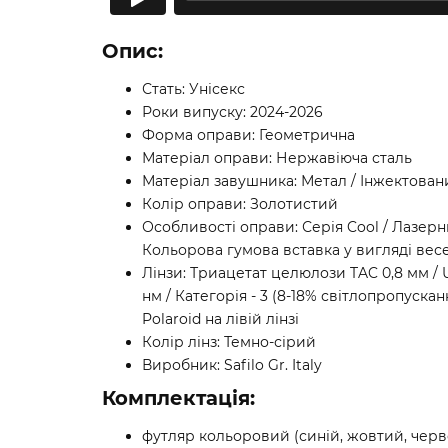
Опис:
Стать: Унісекс
Роки випуску: 2024-2026
Форма оправи: Геометрична
Матеріал оправи: Нержавіюча сталь
Матеріал завушника: Метал / Інжектован
Колір оправи: Золотистий
Особливості оправи: Серія Cool / Лазерн
Кольорова гумова вставка у вигляді вес
Лінзи: Триацетат целюлози TAC 0,8 мм / 
нм / Категорія - 3 (8-18% світлопропуск
Polaroid на лівій лінзі
Колір лінз: Темно-сірий
Виробник: Safilo Gr. Italy
Комплектація:
футляр кольоровий (синій, жовтий, чер