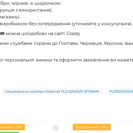
ібри, чорний, зі шнурочком;
рукція з використання);
магазину).
 виробником без попередження (уточнюйте у консультанта).
M9
можна цілодобово на сайті Glazey
и службами України до Полтави, Чернівців, Херсона, Івано
ої персональної знижки та оформити замовлення ви можете
Сонцезахисні окуляри Polaroid PLD 6214/S/X 2F756M9
PLD6214/S/X
знижка: -19%
Ваша знижка: -13%