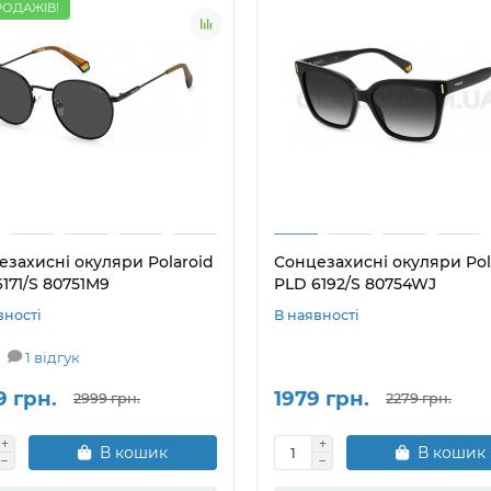
РОДАЖІВ!
езахисні окуляри Polaroid
Сонцезахисні окуляри Pol
171/S 80751M9
PLD 6192/S 80754WJ
вності
В наявності
1 відгук
9 грн.
1979 грн.
2999 грн.
2279 грн.
В кошик
В кошик