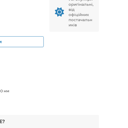
оригінальні,
від
офіційних
постачальн
иків
и
00 нм
Е?