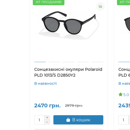
ХІТ ПРОДАЖІВ!
ХІТ П
Сонцезахисні окуляри Polaroid
Сонц
PLD 1013/S D2850Y2
PLD 6
В наявності
В ная
5.0
2470 грн.
243
2979 грн.
В кошик