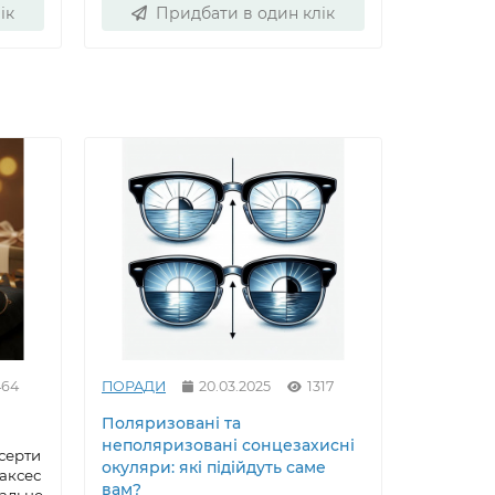
ік
Придбати в один клік
Пр
464
ПОРАДИ
20.03.2025
1317
ПОРАДИ
Поляризовані та
Як вирів
неполяризовані сонцезахисні
сонцезах
серти
окуляри: які підійдуть саме
майстер
 аксес
вам?
еальне