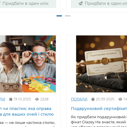
Придбати в один клік
Придбати в один кл
ДИ
19.10.2025
2228
ПОРАДИ
25.09.2025
1
 чи пластик: яка оправа
Подарунковий сертифікат
а для ваших очей і стилю
Як придбати подарунковий 
фікат Glazey Не знаєте, який
а — не лише частина стилю,
уар обрати в подарунок? Ід