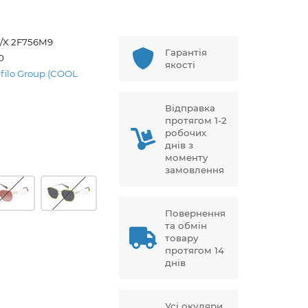
S/X 2F756M9
Гарантія
0
якості
afilo Group (COOL
Відправка
протягом 1-2
робочих
днів з
моменту
замовлення
Повернення
та обмін
товару
протягом 14
днів
Усі окуляри