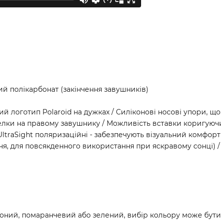
ий полікарбонат (закінчення завушників)
ий логотип Polaroid на дужках / Силіконові носові упори, що
елки на правому завушнику / Можливість вставки коригуючи
UltraSight поляризаційні - забезпечують візуальний комфор
ання, для повсякденного використання при яскравому сонці) /
воний, помаранчевий або зелений, вибір кольору може бут