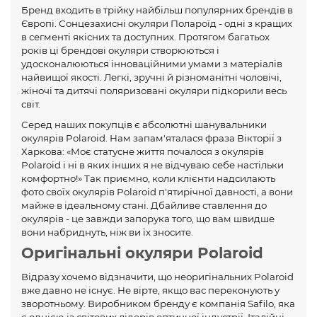
Бренд входить в трійку найбільш популярних брендів в
Європі. Сонцезахисні окуляри Полароїд - одні з кращих
в сегменті якісних та доступних. Протягом багатьох
років ці брендові окуляри створюються і
удосконалюються інноваційними умами з матеріалів
найвищої якості. Легкі, зручні й різноманітні чоловічі,
жіночі та дитячі поляризовані окуляри підкорили весь
світ.
Серед наших покупців є абсолютні шанувальники
окулярів Polaroid. Нам запам'яталася фраза Вікторії з
Харкова: «Моє статусне життя почалося з окулярів
Polaroid і ні в яких інших я не відчуваю себе настільки
комфортно!» Так приємно, коли клієнти надсилають
фото своїх окулярів Polaroid п'ятирічної давності, а вони
майже в ідеальному стані. Дбайливе ставлення до
окулярів - це завжди запорука того, що вам швидше
вони набриднуть, ніж ви їх зносите.
Оригінальні окуляри Polaroid
Відразу хочемо відзначити, що неоригінальних Polaroid
вже давно не існує. Не вірте, якщо вас переконують у
зворотньому. Виробником бренду є компанія Safilo, яка
є однією із світових лідерів оптичної індустрії. Італійці