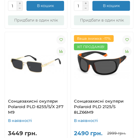
В кошик
В кошик
Придбати в один клік
Придбати в один клік
Ваша знижка: -17%
ХІТ ПРОДАЖІВ!
Сонцезахисні окуляри
Сонцезахисні окуляри
Polaroid PLD 6255/S/X 2F7
Polaroid PLD 2125/S
M9
8LZ66M9
В наявності
В наявності
3449 грн.
2490 грн.
2999 грн.