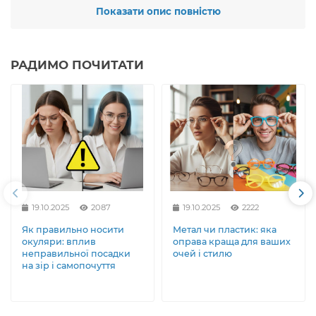
позачасовий і культовий стиль у великому
Показати опис повністю
модельному ряді;
дуже зручна посадка і легкий вага; безпека і
довговічність при правильній експлуатації;
ідеальна альтернатива більш дорогим аналогам.
РАДИМО ПОЧИТАТИ
Якщо ви ще не знаєте, що таке ідеальний вид на світ -
купіть
сонцезахисні окуляри Polaroid
.
www.glazey.com.ua - ваш інтернет-магазин найбільш
доступних оригінальних сонцезахисних окулярів в
інтернеті. Навіть не шукайте дешевше. Ми ведемо
постійний контроль цього. Якщо не знаєте, що шукати -
зв'яжіться з нами і ми знайдемо модель, відповідну
вашим потребам. Знаємо весь асортимент товару, наш
професіоналізм вас здивує і порадує.
19.10.2025
2087
19.10.2025
2222
Як правильно носити
Метал чи пластик: яка
окуляри: вплив
оправа краща для ваших
неправильної посадки
очей і стилю
на зір і самопочуття