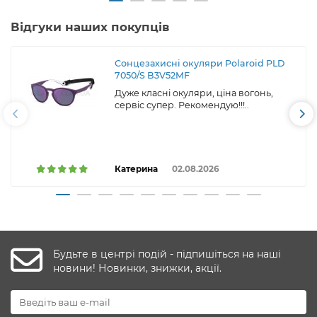
Відгуки наших покупців
Сонцезахисні окуляри Polaroid PLD
7050/S B3V52MF
Дуже класні окуляри, ціна вогонь,
сервіс супер. Рекомендую!!!..
Катерина
02.08.2026
Будьте в центрі подій - підпишіться на наші
новини! Новинки, знижки, акції.