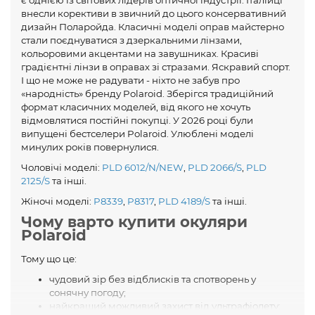
внесли корективи в звичний до цього консервативний
дизайн Поларойда. Класичні моделі оправ майстерно
стали поєднуватися з дзеркальними лінзами,
кольоровими акцентами на завушниках. Красиві
градієнтні лінзи в оправах зі стразами. Яскравий спорт.
І що не може не радувати - ніхто не забув про
«народність» бренду Polaroid. Зберігся традиційний
формат класичних моделей, від якого не хочуть
відмовлятися постійні покупці. У 2026 році були
випущені бестселери Polaroid. Улюблені моделі
минулих років повернулися.
Чоловічі моделі:
PLD 6012/N/NEW
,
PLD 2066/S
,
PLD
2125/S
та інші.
Жіночі моделі:
P8339
,
P8317
,
PLD 4189/S
та інші.
Чому варто купити окуляри
Polaroid
Тому що це:
чудовий зір без відблисків та спотворень у
сонячну погоду;
найкращий можливий захист від ультрафіолету;