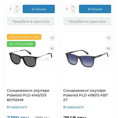
В кошик
В кошик
Придбати в один клік
Придбати в один клік
Ваша знижка: -24%
ХІТ ПРОДАЖІВ!
Сонцезахисні окуляри
Сонцезахисні окуляри
Polaroid PLD 4145/S/X
Polaroid PLD 4190/S KB7
80755M9
Z7
В наявності
В наявності
2290 грн.
2949 грн.
2999 грн.