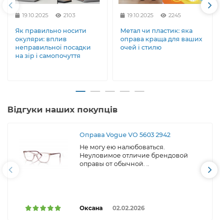
індивідуальний оптичний виріб, який ідеально
відповідає вашим потребам.
19.10.2025
2103
19.10.2025
2245
На glazey.com.ua ми дбаємо, щоб кожна оправа та
Як правильно носити
Метал чи пластик: яка
кожна пара лінз стали частиною вашого стилю,
окуляри: вплив
оправа краща для ваших
комфорту і впевненості у кожному дні.
неправильної посадки
очей і стилю
на зір і самопочуття
Відгуки наших покупців
Оправа Vogue VO 5603 2942
Не могу ею налюбоваться.
Неуловимое отличие брендовой
оправы от обычной. ..
Оксана
02.02.2026