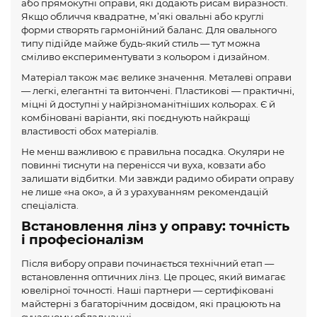
або прямокутні оправи, які додають рисам виразності.
Якщо обличчя квадратне, м’які овальні або круглі
форми створять гармонійний баланс. Для овального
типу підійде майже будь-який стиль — тут можна
сміливо експериментувати з кольором і дизайном.
Матеріал також має велике значення. Металеві оправи
— легкі, елегантні та витончені. Пластикові — практичні,
міцні й доступні у найрізноманітніших кольорах. Є й
комбіновані варіанти, які поєднують найкращі
властивості обох матеріалів.
Не менш важливою є правильна посадка. Окуляри не
повинні тиснути на перенісся чи вуха, ковзати або
залишати відбитки. Ми завжди радимо обирати оправу
не лише «на око», а й з урахуванням рекомендацій
спеціаліста.
Встановлення лінз у оправу: точність
і професіоналізм
Після вибору оправи починається технічний етап —
встановлення оптичних лінз. Це процес, який вимагає
ювелірної точності. Наші партнери — сертифіковані
майстерні з багаторічним досвідом, які працюють на
сучасному обладнанні.