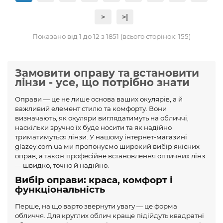
>
>|
Показано від 1 до 12 з 1851 (всього сторінок: 155)
Замовити оправу та встановити
лінзи - усе, що потрібно знати
Оправи — це не лише основа ваших окулярів, а й
важливий елемент стилю та комфорту. Вони
визначають, як окуляри виглядатимуть на обличчі,
наскільки зручно їх буде носити та як надійно
триматимуться лінзи. У нашому інтернет-магазині
glazey.com.ua ми пропонуємо широкий вибір якісних
оправ, а також професійне встановлення оптичних лінз
— швидко, точно й надійно.
Вибір оправи: краса, комфорт і
функціональність
Перше, на що варто звернути увагу — це форма
обличчя. Для круглих облич краще підійдуть квадратні