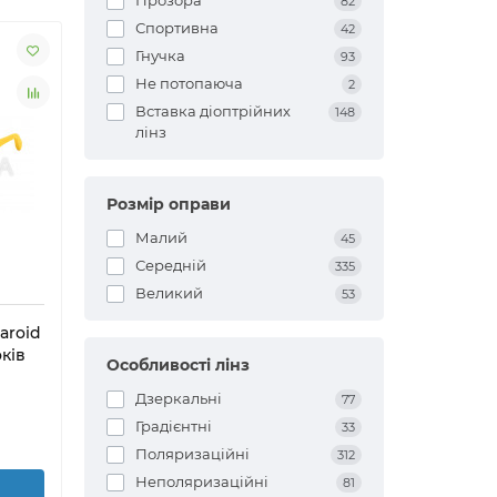
Прозора
82
Спортивна
42
Гнучка
93
Не потопаюча
2
Вставка діоптрійних
148
лінз
Розмір оправи
Малий
45
Середній
335
Великий
53
aroid
ків
Особливості лінз
Дзеркальні
77
Градієнтні
33
Поляризаційні
312
Неполяризаційні
81