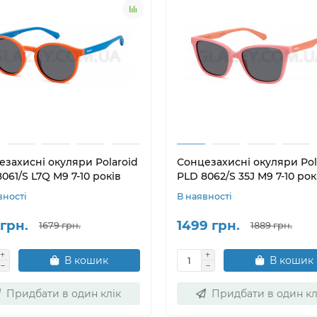
езахисні окуляри Polaroid
Сонцезахисні окуляри Pol
061/S L7Q M9 7-10 років
PLD 8062/S 35J M9 7-10 рок
вності
В наявності
грн.
1499 грн.
1679 грн.
1889 грн.
В кошик
В кошик
Придбати в один клік
Придбати в один кл