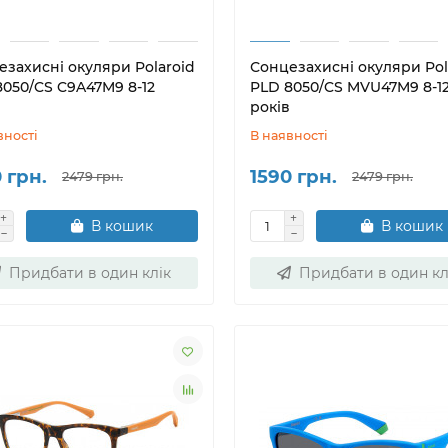
езахисні окуляри Polaroid
Сонцезахисні окуляри Pol
8050/CS C9A47M9 8-12
PLD 8050/CS MVU47M9 8-1
років
вності
В наявності
 грн.
1590 грн.
2479 грн.
2479 грн.
В кошик
В кошик
Придбати в один клік
Придбати в один кл