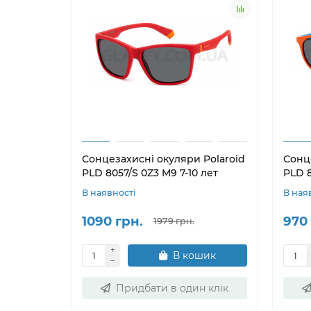
Сонцезахисні окуляри Polaroid
Сонц
PLD 8057/S 0Z3 M9 7-10 лет
PLD 8
В наявності
В ная
1090 грн.
970 
1979 грн.
В кошик
Придбати в один клік