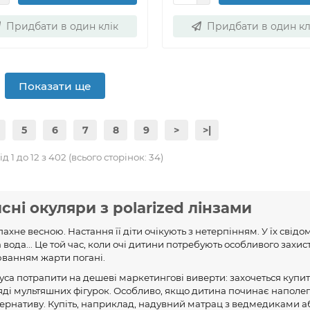
Придбати в один клік
Придбати в один кл
Показати ще
5
6
7
8
9
>
>|
д 1 до 12 з 402 (всього сторінок: 34)
сні окуляри з polarized лінзами
ахне весною. Настання її діти очікують з нетерпінням. У їх свідо
 вода... Це той час, коли очі дитини потребують особливого захист
анням жарти погані.
уса потрапити на дешеві маркетингові виверти: захочеться купи
ляді мультяшних фігурок. Особливо, якщо дитина починає наполе
тернативу. Купіть, наприклад, надувний матрац з ведмедиками а