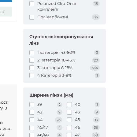
Polarized Clip-On в
16
комплекті
ік
Полікарбонтні
86
Ступінь світлопропускання
лінз
1 категорія 43-80%
3
2 Категорія 18-43%
20
3 категорія 8-18%
364
4 Категорія 3-8%
1
Ширина лінзи (мм)
мості
39
40
2
1
у. З
42
43
9
9
44
45
28
13
ти
45/47
46
4
36
гливо
бо
46/48
47
4
68