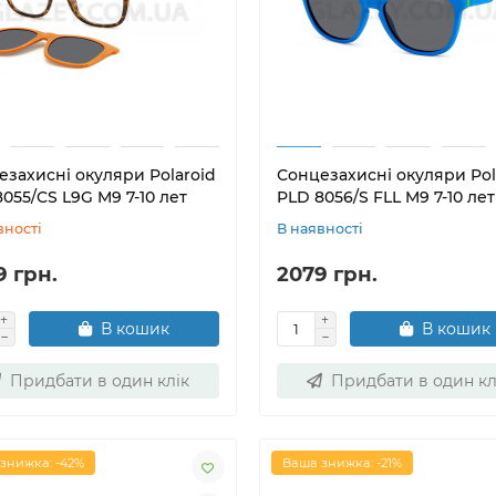
езахисні окуляри Polaroid
Сонцезахисні окуляри Pol
055/CS L9G M9 7-10 лет
PLD 8056/S FLL M9 7-10 лет
вності
В наявності
9 грн.
2079 грн.
В кошик
В кошик
Придбати в один клік
Придбати в один кл
знижка: -42%
Ваша знижка: -21%