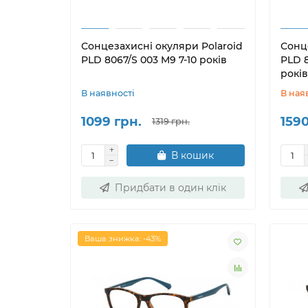
Сонцезахисні окуляри Polaroid
Сонц
PLD 8067/S 003 M9 7-10 років
PLD 
років
В наявності
В ная
1099 грн.
1590
1319 грн.
В кошик
Придбати в один клік
Ваша знижка: -43%