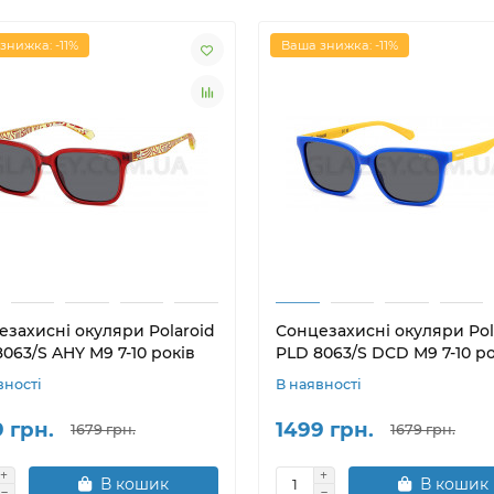
знижка: -11%
Ваша знижка: -11%
езахисні окуляри Polaroid
Сонцезахисні окуляри Pol
063/S AHY M9 7-10 років
PLD 8063/S DCD M9 7-10 ро
вності
В наявності
 грн.
1499 грн.
1679 грн.
1679 грн.
В кошик
В кошик