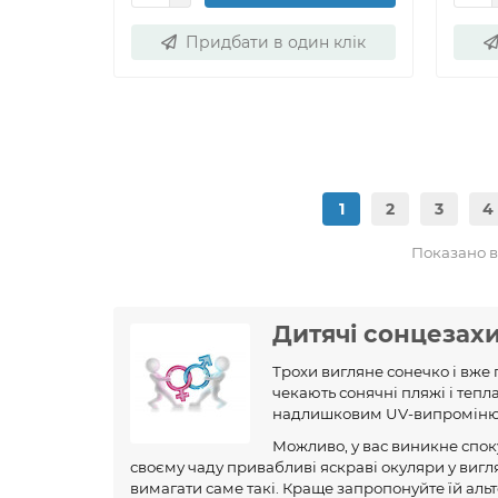
Придбати в один клік
1
2
3
4
Показано ві
Дитячі сонцезахи
Трохи вигляне сонечко і вже п
чекають сонячні пляжі і тепла
надлишковим UV-випромінюв
Можливо, у вас виникне спок
своєму чаду привабливі яскраві окуляри у виг
вимагати саме такі. Краще запропонуйте їй аль