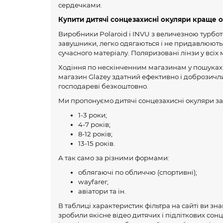
сердечками.
Купити дитячі сонцезахисні окуляри краще од
Виробники Polaroid і INVU з величезною турбото
завушники, легко одягаються і не придавлюють п
сучасного матеріалу. Поляризовані лінзи у всі
Ходіння по нескінченним магазинам у пошуках і
магазин Glazey здатний ефективно і доброзичли
господареві безкоштовно.
Ми пропонуємо дитячі сонцезахисні окуляри за
1-3 роки;
4-7 років;
8-12 років;
13-15 років.
А так само за різними формами:
облягаючі по обличчю (спортивні);
wayfarer;
авіатори та ін.
В таблиці характеристик фільтра на сайті ви зн
зробили якісне відео дитячих і підліткових сон