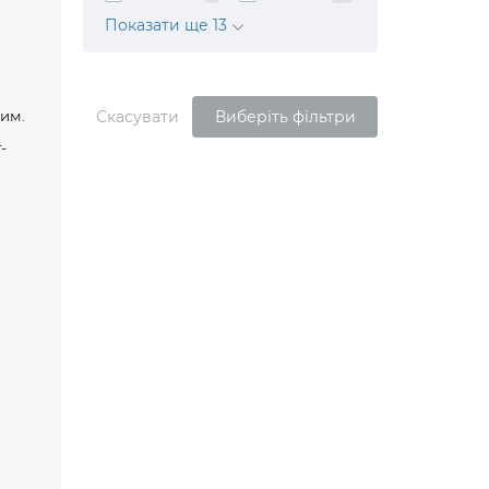
Показати ще 13
ним.
Скасувати
Виберіть фільтри
-
и