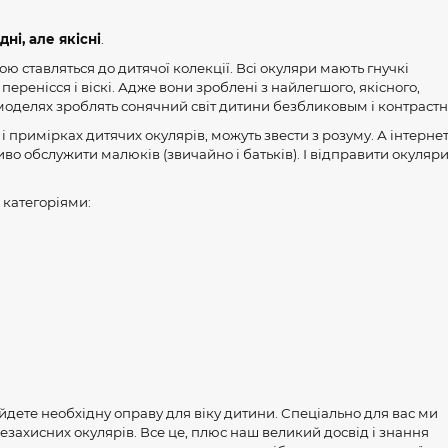
ні, але якісні
.
ю ставляться до дитячої колекції. Всі окуляри мають гнучкі
еренісся і віскі. Адже вони зроблені з найлегшого, якісного,
х моделях зроблять сонячний світ дитини безбликовым і контраст
 примірках дитячих окулярів, можуть звести з розуму. А інтернет
во обслужити малюків (звичайно і батьків). І відправити окуляр
 категоріями:
айдете необхідну оправу для віку дитини. Спеціально для вас ми
цезахисних окулярів. Все це, плюс наш великий досвід і знання