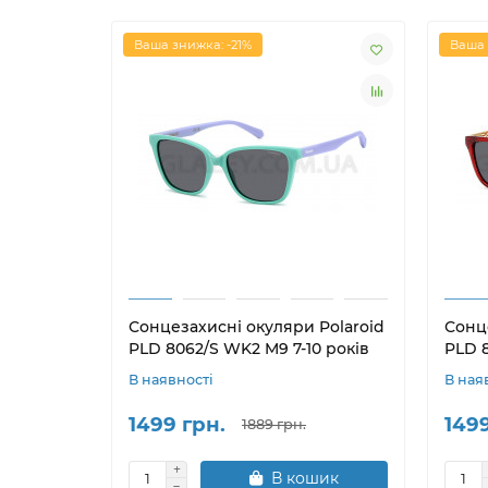
Ваша знижка: -21%
Ваша 
Сонцезахисні окуляри Polaroid
Сонц
PLD 8062/S WK2 M9 7-10 років
PLD 8
В наявності
В ная
1499 грн.
1499
1889 грн.
В кошик