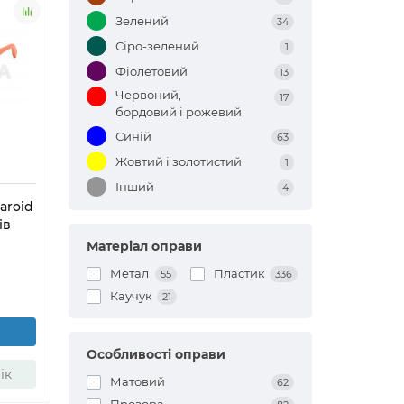
Зелений
34
Сіро-зелений
1
Фіолетовий
13
Червоний,
17
бордовий і рожевий
Синій
63
Жовтий і золотистий
1
Інший
4
aroid
ів
Матеріал оправи
Метал
Пластик
55
336
Каучук
21
Особливості оправи
ік
Матовий
62