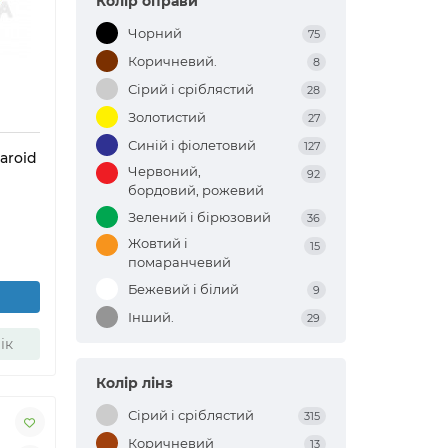
Колір оправи
Чорний
75
Коричневий.
8
Сірий і сріблястий
28
Золотистий
27
Синій і фіолетовий
127
aroid
Червоний,
92
бордовий, рожевий
Зелений і бірюзовий
36
Жовтий і
15
помаранчевий
Бежевий і білий
9
Інший.
29
ік
Колір лінз
Сірий і сріблястий
315
Коричневий
13