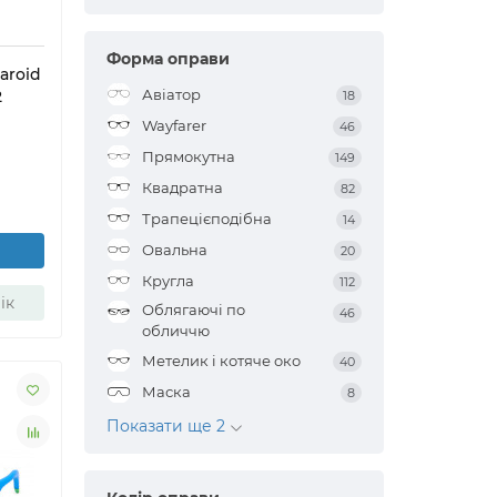
Форма оправи
aroid
Авіатор
2
18
Wayfarer
46
Прямокутна
149
Квадратна
82
Трапецієподібна
14
Овальна
20
Кругла
112
ік
Облягаючі по
46
обличчю
Метелик і котяче око
40
Маска
8
Показати ще 2