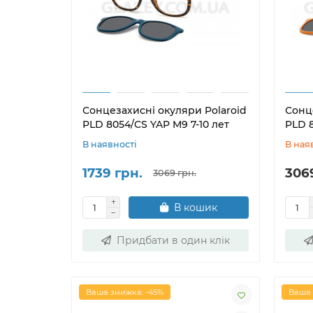
Сонцезахисні окуляри Polaroid
Сонц
PLD 8054/CS YAP M9 7-10 лет
PLD 8
В наявності
В ная
1739 грн.
306
3069 грн.
В кошик
Придбати в один клік
Ваша знижка: -45%
Ваша 