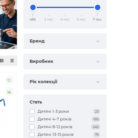
495
2 тис.
4 тис.
5 тис.
7 тис.
Бренд
Виробник
Рік колекції
Стать
Дитячі 1-3 роки
23
Дитячі 4-7 років
195
Дитячі 8-12 років
245
Дитячі 13-15 років
75