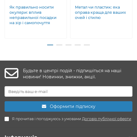
Як правильно носити
Метал чи пластик: яка
окуляри: вплив
оправа краща для ваших
неправильної посадки
очей і стилю
на зір і самопочуття
Будьте в центрі подій - підпишіться на наші
новини! Новинки, знижки, акції.
Оформити підписку
Я прочитав і погоджуюсь з умовами
Договір публічної оферти