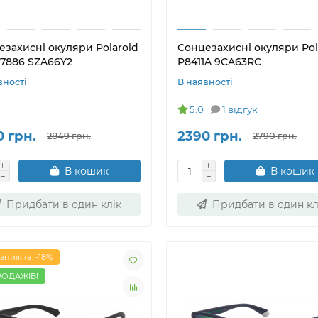
езахисні окуляри Polaroid
Сонцезахисні окуляри Pol
07886 SZA66Y2
P8411A 9CA63RC
вності
В наявності
5.0
1 відгук
0 грн.
2390 грн.
2849 грн.
2790 грн.
В кошик
В кошик
Придбати в один клік
Придбати в один кл
знижка: -18%
РОДАЖІВ!