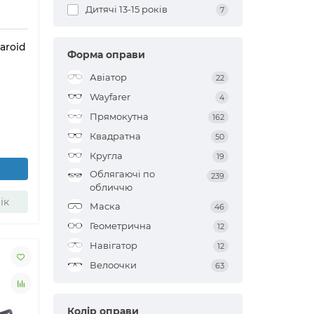
Дитячі 13-15 років
7
aroid
Форма оправи
Авіатор
22
Wayfarer
4
Прямокутна
162
Квадратна
50
Кругла
19
Облягаючі по
239
обличчю
ік
Маска
46
Геометрична
12
Навігатор
12
Велоочки
63
Колір оправи