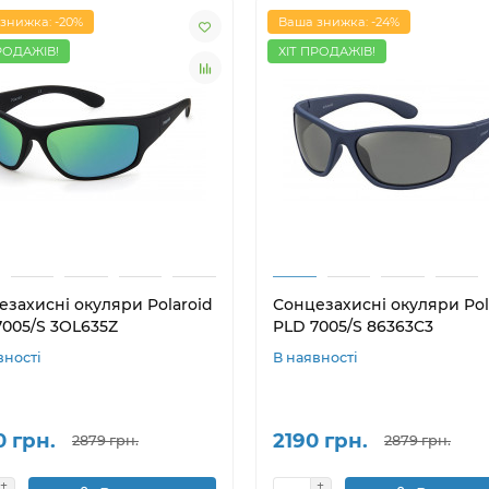
знижка: -20%
Ваша знижка: -24%
РОДАЖІВ!
ХІТ ПРОДАЖІВ!
езахисні окуляри Polaroid
Сонцезахисні окуляри Pol
7005/S 3OL635Z
PLD 7005/S 86363C3
вності
В наявності
0 грн.
2190 грн.
2879 грн.
2879 грн.