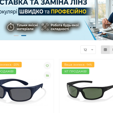
знижка: -20%
Ваша знижка: -14%
РОДАЖІВ!
ХІТ ПРОДАЖІВ!