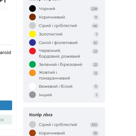
Чорний
228
Коричневий.
11
Сірий і сріблястий
46
Золотистий
1
Синій і фіолетовий
61
Червоний,
22
aroid
бордовий, рожевий
Зелений і бірюзовий
22
Жовтий і
12
помаранчевий
Бежевий і білий
11
Інший.
1
Колір лінз
ік
Сірий і сріблястий
320
Коричневий
35