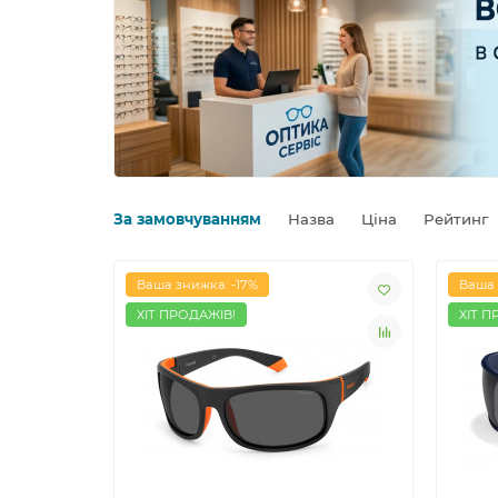
За замовчуванням
Назва
Ціна
Рейтинг
Ваша знижка: -17%
Ваша 
ХІТ ПРОДАЖІВ!
ХІТ П