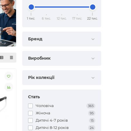
1 тис.
6 тис.
12 тис.
17 тис.
22 тис.
Бренд
Виробник
Рік колекції
Стать
Чоловіча
365
Жіноча
95
Дитячі 4-7 років
15
Дитячі 8-12 років
24