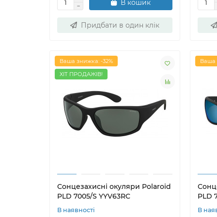
В кошик
Придбати в один клік
Ваша знижка: -32%
Ваша 
ХІТ ПРОДАЖІВ!
Сонцезахисні окуляри Polaroid
Сонц
PLD 7005/S YYV63RC
PLD 7
В наявності
В ная