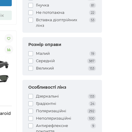
Гнучка
81
Не потопаюча
22
ік
Вставка діоптрійних
53
лінз
Розмір оправи
Малий
19
Середній
387
Великий
153
Особливості лінз
Дзеркальні
133
Градієнтні
24
Поляризаційні
292
aroid
Неполяризаційні
100
Антирефлексне
9
покриття