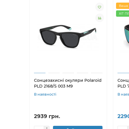
Ваша 
ХІТ П
Сонцезахисні окуляри Polaroid
Сонц
PLD 2168/S 003 M9
PLD 
В наявності
В ная
2939 грн.
229