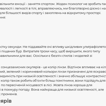
ільнити емоції - заняття спортом. Жоден психолог не зробить та
лості і легкості в тілі, вправляючись, ми благотворно діємо і на 
ля більшості видів спорту і захоплень на відкритому просторі.
ння:
астку секунди. Не піддавайте очі впливу шкідливих ультрафіолет
у і піщаних бур. Витратьте трохи часу, щоб вирішити, якого типу
вильними для вас. Оскільки є безліч стилів і моделей зі
нцезахисних окулярів - це колір лінзи. Відтінок впливає на кіл
Сірий, зелений і коричневий кольори лінзи призначені для яскрав
идимість при низькій освітленості і значно збільшує контрастніс
колір також робить об'єкти більш помітними, вони підійдуть для
 по пересіченій місцевості в лісі. Жовта лінза хороша для
 в похмуру погоду. Вона найкраща для низької освітленості, але
 променів.
ярів