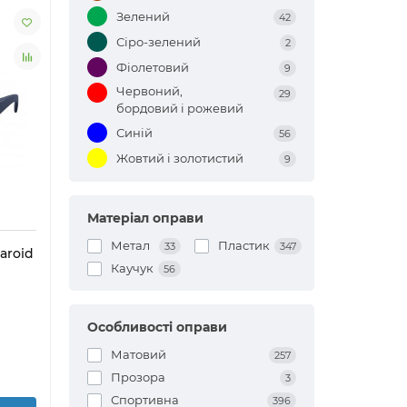
Зелений
42
Сіро-зелений
2
Фіолетовий
9
Червоний,
29
бордовий і рожевий
Синій
56
Жовтий і золотистий
9
Матеріал оправи
Метал
Пластик
33
347
aroid
Каучук
56
Особливості оправи
Матовий
257
Прозора
3
Спортивна
396