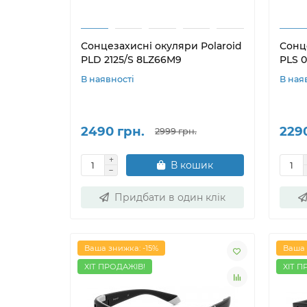
Сонцезахисні окуляри Polaroid
Сонц
PLD 2125/S 8LZ66M9
PLS 
В наявності
В ная
2490 грн.
229
2999 грн.
В кошик
Придбати в один клік
Ваша знижка: -15%
Ваша 
ХІТ ПРОДАЖІВ!
ХІТ П