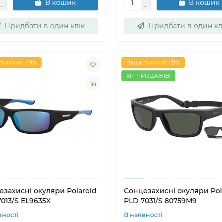
В кошик
В кошик
Придбати в один клік
Придбати в один кл
знижка: -19%
Ваша знижка: -21%
ХІТ ПРОДАЖІВ!
езахисні окуляри Polaroid
Сонцезахисні окуляри Pol
013/S EL9635X
PLD 7031/S 80759M9
вності
В наявності