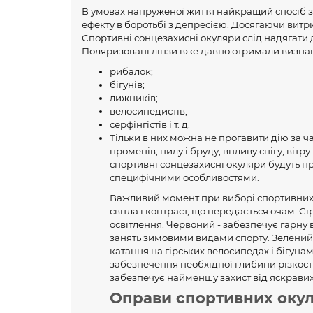
В умовах напруженої життя найкращий спосіб зв
ефекту в боротьбі з депресією. Досягаючи витрива
Спортивні сонцезахисні окуляри слід надягати д
Поляризовані лінзи вже давно отримали визна
рибалок;
бігунів;
лижників;
велосипедистів;
серфінгістів і т. д.
Тільки в них можна не прогавити дію за ч
променів, пилу і бруду, впливу снігу, вітр
спортивні сонцезахисні окуляри будуть пра
специфічними особливостями.
Важливий момент при виборі спортивних со
світла і контраст, що передається очам. 
освітлення. Червоний - забезпечує гарну в
занять зимовими видами спорту. Зелений 
катання на гірських велосипедах і бігунам
забезпечення необхідної глибини різкості
забезпечує найменшу захист від яскравих
Оправи спортивних окул