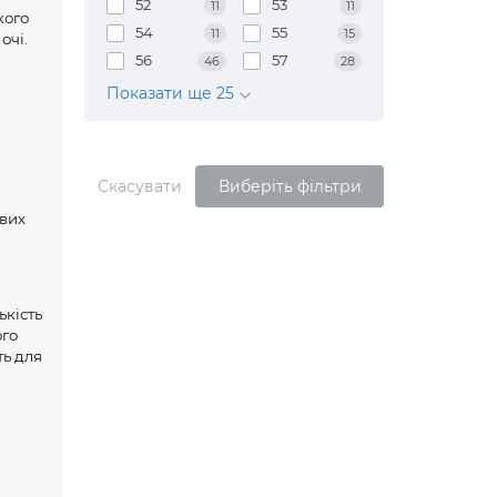
52
53
11
11
кого
54
55
11
15
очі.
56
57
46
28
Показати ще 25
Скасувати
Виберіть фільтри
ових
ькість
ого
ть для