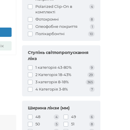
Polarized Clip-On в
4
комплекті
Фотохромні
8
Олеофобне покриття
1
Полікарбонтні
10
ік
Ступінь світлопропускання
лінз
1 категорія 43-80%
9
2 Категорія 18-43%
29
3 категорія 8-18%
365
4 Категорія 3-8%
7
Ширина лінзи (мм)
48
49
4
6
50
51
5
8