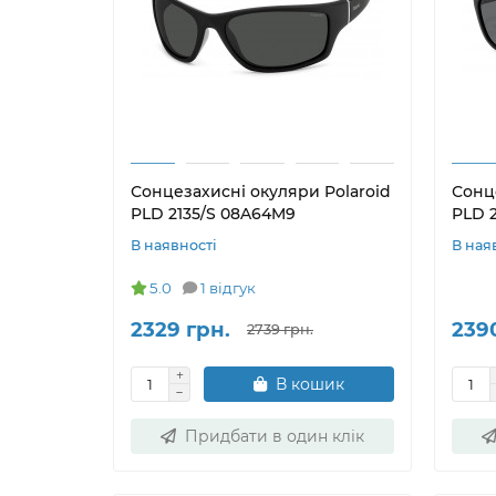
Сонцезахисні окуляри Polaroid
Сонц
PLD 2135/S 08A64M9
PLD 2
В наявності
В ная
5.0
1 відгук
2329 грн.
239
2739 грн.
В кошик
Придбати в один клік