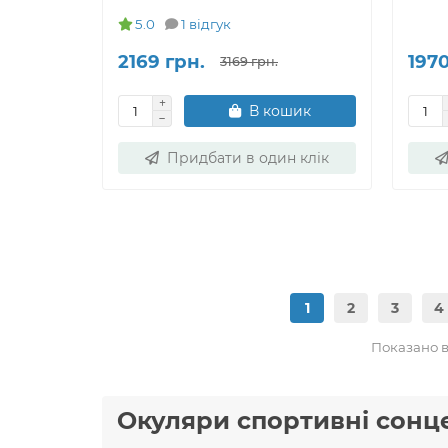
5.0
1 відгук
2169 грн.
1970
3169 грн.
В кошик
Придбати в один клік
1
2
3
4
Показано ві
Окуляри спортивні сонц