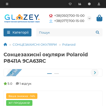
+38(050)700-15-00
+38(077)700-15-00
Категорії
СОНЦЕЗАХИСНІ ОКУЛЯРИ
Polaroid
Сонцезахисні окуляри Polaroid
P8411A 9CA63RC
5.0
1 відгук
Ваша знижка: -14%
ХІТ ПРОДАЖІВ!