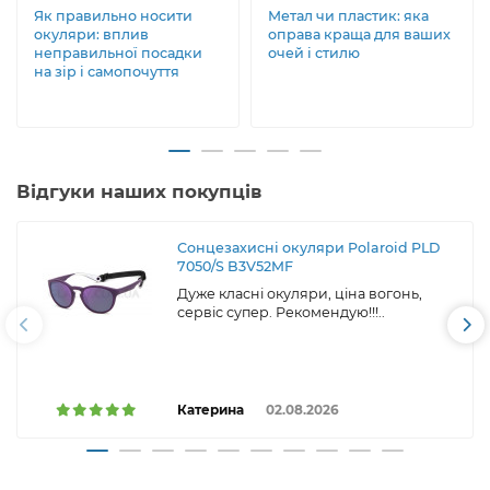
Як правильно носити
Метал чи пластик: яка
окуляри: вплив
оправа краща для ваших
неправильної посадки
очей і стилю
на зір і самопочуття
Відгуки наших покупців
Сонцезахисні окуляри Polaroid PLD
7050/S B3V52MF
Дуже класні окуляри, ціна вогонь,
сервіс супер. Рекомендую!!!..
Катерина
02.08.2026