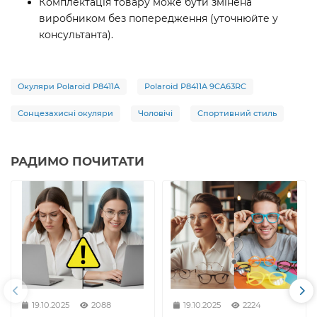
Комплектація товару може бути змінена
виробником без попередження (уточнюйте у
консультанта).
Окуляри Polaroid P8411A
Polaroid P8411A 9CA63RC
Сонцезахисні окуляри
Чоловічі
Спортивний стиль
РАДИМО ПОЧИТАТИ
19.10.2025
2088
19.10.2025
2224