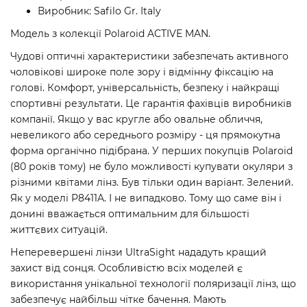
Виробник: Safilo Gr. Italy
Модель з колекції Polaroid ACTIVE MAN.
Чудові оптичні характеристики забезпечать активного
чоловікові широке поле зору і відмінну фіксацію на
голові. Комфорт, універсальність, безпеку і найкращі
спортивні результати. Це гарантія фахівців виробників
компанії. Якщо у вас кругле або овальне обличчя,
невеликого або середнього розміру - ця прямокутна
форма органічно підібрана. У перших покупців Polaroid
(80 років тому) не було можливості купувати окуляри з
різними квітами лінз. Був тільки один варіант. Зелений.
Як у моделі P8411A. І не випадково. Тому що саме він і
донині вважається оптимальним для більшості
життєвих ситуацій.
Неперевершені лінзи UltraSight нададуть кращий
захист від сонця. Особливістю всіх моделей є
використання унікальної технології поляризації лінз, що
забезпечує найбільш чітке бачення. Мають