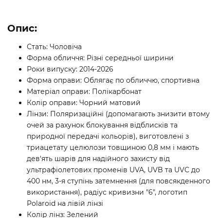
Опис:
Стать: Чоловіча
Форма обличчя: Різні середньої ширини
Роки випуску: 2014-2026
Форма оправи: Облягає по обличчю, спортивна
Матеріал оправи: Полікарбонат
Колір оправи: Чорний матовий
Лінзи: Поляризаційні (допомагають знизити втому
очей за рахунок блокування відблисків та
природної передачі кольорів), виготовлені з
триацетату целюлози товщиною 0,8 мм і мають
дев'ять шарів для надійного захисту від
ультрафіолетових променів UVA, UVB та UVC до
400 нм, 3-я ступінь затемнення (для повсякденного
використання), радіус кривизни "6", логотип
Polaroid на лівій лінзі
Колір лінз: Зелений