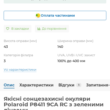
Оплата частинами
В закладки
До порівняння
Висота оправи (мм)
Ширина оправи (мм)
43
140
Категорія фільтра
UVA, UVB і UVC захист
3
100% до 400 нм
Усі характеристики
Опис
Характеристики
Відгуки
Запитання-
1
Якісні сонцезахисні окуляри
Polaroid P8411 9CA RC з зеленими
лінзами