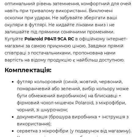
оптимальний рівень затемнення, комфортний для очей
навіть при тривалому використанні. Виключені
осколки при ударах. Не забувайте зберігати ваші
окуляри в футлярі. Не кидайте лінзами вниз і не
залишайте під прямими сонячними променями.
Купуйте
Polaroid P8411 9CA RC
в офіційному інтернет-
магазині за самою приємною ціною. Завдяки прямій
співпраці з постачальниками, пропонована нами
вартість на відому продукцію є найбільш доступною.
Комплектація:
футляр кольоровий (синій, жовтий, червоний,
помаранчевий або зелений, вибір кольору може
бути обмежений виробником) на блискавці +
фірмовий чохол-мішечок Polaroid, з мікрофібри,
чорний, зі шнурочком;
документація (брошура виробника + інструкція з
використання);
серветка з мікрофібри (у подарунок від магазину).