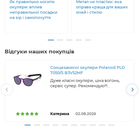
Як правильно носити
Метал чи пластик: яка
окуляри: вплив
оправа краща для ваших
неправильної посадки
очей і стилю
на зір і самопочуття
Відгуки наших покупців
Сонцезахисні окуляри Polaroid PLD
7050/S B3V52MF
Дуже класні окуляри, ціна вогонь,
сервіс супер. Рекомендую!!!..
Катерина
02.08.2026