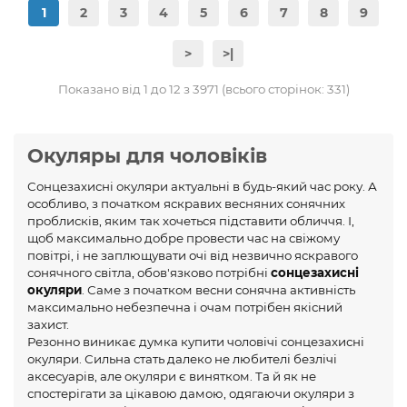
1
2
3
4
5
6
7
8
9
>
>|
Показано від 1 до 12 з 3971 (всього сторінок: 331)
Окуляры для чоловіків
Сонцезахисні окуляри актуальні в будь-який час року. А
особливо, з початком яскравих весняних сонячних
проблисків, яким так хочеться підставити обличчя. І,
щоб максимально добре провести час на свіжому
повітрі, і не заплющувати очі від незвично яскравого
сонячного світла, обов'язково потрібні
сонцезахисні
окуляри
. Саме з початком весни сонячна активність
максимально небезпечна і очам потрібен якісний
захист.
Резонно виникає думка купити чоловічі сонцезахисні
окуляри. Сильна стать далеко не любителі безлічі
аксесуарів, але окуляри є винятком. Та й як не
спостерігати за цікавою дамою, одягаючи окуляри з