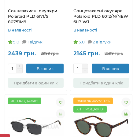
Сонцезахисні окуляри
Сонцезахисні окуляри
Polaroid PLD 6171/S
Polaroid PLD 6012/N/NEW
80751M9
6LB WJ
В наявності
В наявності
5.0
1 відгук
5.0
2 відгуки
2439 грн.
2145 грн.
2999 грн.
2599 грн.
В кошик
В кошик
Придбати в один клік
Придбати в один клік
ХІТ ПРОДАЖІВ!
Ваша знижка: -17%
ХІТ ПРОДАЖІВ!