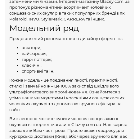
затемненими лінзами. Інтернет-магазину Glazey.com.ua
пропонує різноманітний асортимент чоловічих
сонцезахисних окулярів таких популярних брендів як
Polaroid, INVU, StyleMark, CARRERA та інших.
Модельний ряд
Представлений різноманітністю дизайну і форм лінз:
авіатори;
вайфареры;
гаррі поттеры;
класичні;
спортивні та ін.
Кожна модель - це поєднання якості, практичності,
стилю і звичайно ж – це 100% захист від шкідливого
ультрафіолетового випромінювання. Ознайомтеся з
усіма нашими моделями і колекціями сонцезахисних
чоловічих окулярів з допомогою зручного фільтра на
сайті.
Ви з легкістю можете купити чоловічі сонцезахисні
окуляри в інтернет-магазині Glazey.com.ua. Наш сервіс
заощадить Вам час і гроші. Просто вкажіть адресу для
кур'єрської доставки (Київ), або через зручного для Вас