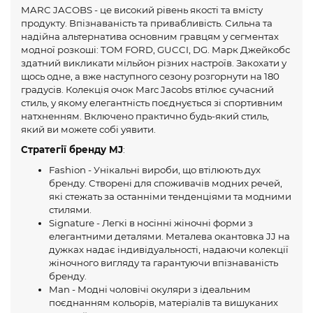
MARC JACOBS - це високий рівень якості та вмісту
продукту. Впізнаваність та привабливість. Сильна та
надійна альтернатива основним гравцям у сегментах
модної розкоші: TOM FORD, GUCCI, DG. Марк Джейкобс
здатний викликати мільйон різних настроїв. Закохати у
щось одне, а вже наступного сезону розгорнути на 180
градусів. Колекція очок Marc Jacobs втілює сучасний
стиль, у якому елегантність поєднується зі спортивним
натхненням. Включено практично будь-який стиль,
який ви можете собі уявити.
Стратегії бренду MJ
:
Fashion - Унікальні вироби, що втілюють дух
бренду. Створені для споживачів модних речей,
які стежать за останніми тенденціями та модними
стилями.
Signature - Легкі в носінні жіночні форми з
елегантними деталями. Металева окантовка JJ на
дужках надає індивідуальності, надаючи колекції
жіночного вигляду та гарантуючи впізнаваність
бренду.
Man - Модні чоловічі окуляри з ідеальним
поєднанням кольорів, матеріалів та вишуканих