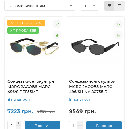
Ваша знижка: -20%
ХІТ ПРОДАЖІВ!
Сонцезахисні окуляри
Сонцезахисні окуляри
MARC JACOBS MARC
MARC JACOBS MARC
496/S PEF55MT
496/SHINY 80755IR
В наявності
В наявності
7223 грн.
9549 грн.
9029 грн.
В кошик
В кошик