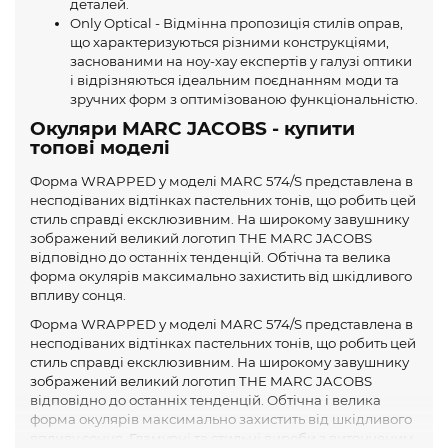
деталей.
Only Optical - Відмінна пропозиція стилів оправ,
що характеризуються різними конструкціями,
заснованими на ноу-хау експертів у галузі оптики
і відрізняються ідеальним поєднанням моди та
зручних форм з оптимізованою функціональністю.
Окуляри MARC JACOBS - купити
топові моделі
Форма WRAPPED у моделі MARC 574/S представлена ​​в
несподіваних відтінках пастельних тонів, що робить цей
стиль справді ексклюзивним. На широкому завушнику
зображений великий логотип THE MARC JACOBS
відповідно до останніх тенденцій. Обтічна та велика
форма окулярів максимально захистить від шкідливого
впливу сонця.
Форма WRAPPED у моделі MARC 574/S представлена ​​в
несподіваних відтінках пастельних тонів, що робить цей
стиль справді ексклюзивним. На широкому завушнику
зображений великий логотип THE MARC JACOBS
відповідно до останніх тенденцій. Обтічна і велика
форма окулярів максимально захистить від шкідливого
впливу сонця. Гламурні та стильні вироби з витонченим