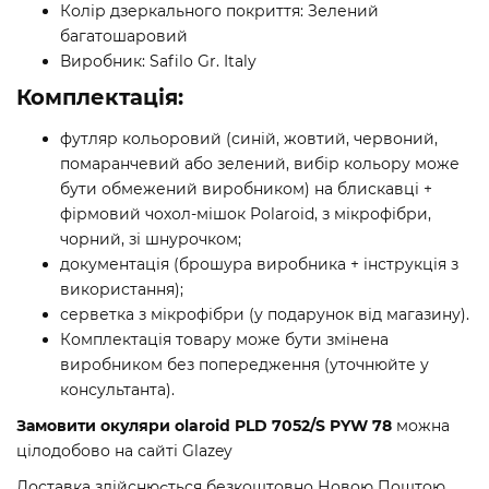
Колір дзеркального покриття: Зелений
багатошаровий
Виробник: Safilo Gr. Italy
Комплектація:
футляр кольоровий (синій, жовтий, червоний,
помаранчевий або зелений, вибір кольору може
бути обмежений виробником) на блискавці +
фірмовий чохол-мішок Polaroid, з мікрофібри,
чорний, зі шнурочком;
документація (брошура виробника + інструкція з
використання);
серветка з мікрофібри (у подарунок від магазину).
Комплектація товару може бути змінена
виробником без попередження (уточнюйте у
консультанта).
Замовити окуляри olaroid PLD 7052/S PYW 78
можна
цілодобово на сайті Glazey
Доставка здійснюється безкоштовно Новою Поштою,