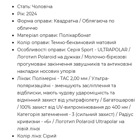
Стать: Чоловіча
Рік: 2024
Форма оправи: Квадратна / Облягаюча по
обличчю
Матеріал оправи: Полікарбонат
Колір оправи: Темно-бензиновий матовий
Особливості оправи: Серія Sport - ULTRAPOLAR /
Логотип Polaroid на дужках / Молочно-бірюзові
прогумовані закінчення завушників та антиковзні
накладки носових упорів
Лінзи: Полімерні - TAC 2,00 мм / Ультра-
поляризаційні - зменшують засліплення та
відблиски, мають чудову удароміцність та
відмінний захист від ультрафіолету / Багатошарові
/ 100% захист від UV-випромінювання до 400 нм /
Категорія затемнення - 3 (сильний захист) / Радіус
кривизни - «6» / Логотип Polaroid Ultrapolar на
лівій лінзі
Колір лінз: Сірий