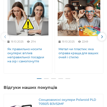
19.10.2025
2114
19.10.2025
2249
Як правильно носити
Метал чи пластик: яка
окуляри: вплив
оправа краща для ваших
неправильної посадки
очей і стилю
на зір і самопочуття
Відгуки наших покупців
Сонцезахисні окуляри Polaroid PLD
7050/S B3V52MF