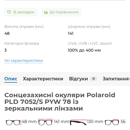
В закладки
До порівняння
Висота оправи (мм)
Ширина оправи (мм)
48
141
Категорія фільтра
UVA, UVB і UVC захист
3
100% до 400 нм
Усі характеристики
Опис
Характеристики
Відгуки
Запитання-
0
Сонцезахисні окуляри Polaroid
PLD 7052/S PYW 78 із
зеркальними лінзами
48 mm
141 mm
130 mm
56