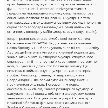
край. Ідеально поєднують в собі кращі технічні якості,
функціональність і незвичайне відчуття стилю. Є
лідером на міжнародному ринку спортивних оправ,
синонімом безпеки та інновацій. Окуляри Carrera
миттєво додають вишукану спортивну розкіш і полонять
серце свого володаря назавжди. Бренд належить
оптичному концерну Safilo Group S. p.A. (Падуя, Італія).
Історія розпочалася з автомобільної гонки Carrera
Panamericana 1950-1954. Звідси, власне, і випливає
назва бренду. У ній брали участь видатні гонщики світу.
Австрієць Вільгельм Ангер, натхненний подіями цих
знаменитих змагань, створює окуляри спортивного
спрямування. Він наповнив їх характером нестримної
волі, рішучості і відсутністю боязні до ризику. Це
викликало неймовірну популярність Carrera серед
професійних спортсменів, які відразу оцінили
неординарний, яскравий дизайн, високу якість і
практичність окулярів. З створенням нових
ексклюзивних стилів, Carrera розширила аудиторію
шанувальників і стала улюбленим аксесуаром серед
знаменитостей. Сонцезахисні окуляри Carrera були
показані в багатьох фільмах, таких як Аль Пачіно в
Scarface, Сильвестр Сталлоне в Cobra.