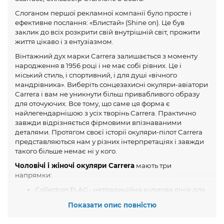
Слоганом першої рекламної компанії було просте і
ефективне послання: «Блистай» (Shine on). Це був
заклик до всіх розкрити свій внутрішній світ, прожити
життя цікаво і з ентузіазмом.
Вінтажний дух марки Carrera залишається з моменту
народження в 1956 році і не має собі рівних. Це і
міський стиль, і спортивний, і для душі «вічного
мандрівника». Виберіть сонцезахисні окуляри-авіатори
Carrera і вам не уникнути більш привабливого образу
для оточуючих. Все тому, що саме ця форма є
найлегендарнішою з усіх творінь Carrera. Практично
завжди відрізняється фірмовими впізнаваними
деталями. Протягом своєї історії окуляри-пілот Carrera
представляються нам у різних інтерпретаціях і завжди
такого більше немає ні у кого.
Чоловічі і жіночі окуляри Carrera
мають три
напрямки:
Collection FLAG - нетрадиційна культова лінія для
чоловіків і жінок зі сміливим і унікальним
Показати опис повністю
почуттям стилю.
Signature collection - італійський дизайн, легкі