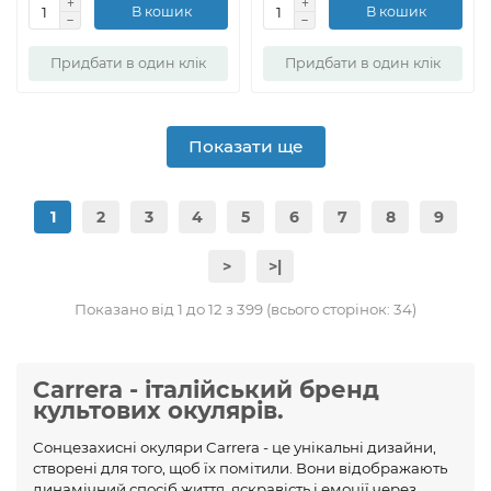
В кошик
В кошик
Придбати в один клік
Придбати в один клік
Показати ще
1
2
3
4
5
6
7
8
9
>
>|
Показано від 1 до 12 з 399 (всього сторінок: 34)
Carrera - італійський бренд
культових окулярів.
Сонцезахисні окуляри Carrera - це унікальні дизайни,
створені для того, щоб їх помітили. Вони відображають
динамічний спосіб життя, яскравість і емоції через