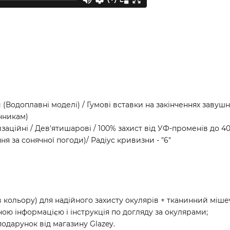
g (Водоплавні моделі) / Гумові вставки на закінченнях заву
ечникам)
изаційні / Дев'ятишарові / 100% захист від УФ-променів до 40
я за сонячної погоди)/ Радіус кривизни - "6"
кольору) для надійного захисту окулярів + тканинний мішеч
ою інформацією і інструкція по догляду за окулярами;
подарунок від магазину Glazey.