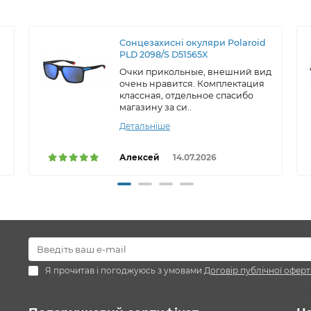
Сонцезахисні окуляри Polaroid
PLD 2098/S D51565X
Очки прикольные, внешний вид
очень нравится. Комплектация
классная, отдельное спасибо
магазину за си..
Детальніше
Алексей
14.07.2026
Я прочитав і погоджуюсь з умовами
Договір публічної оферт