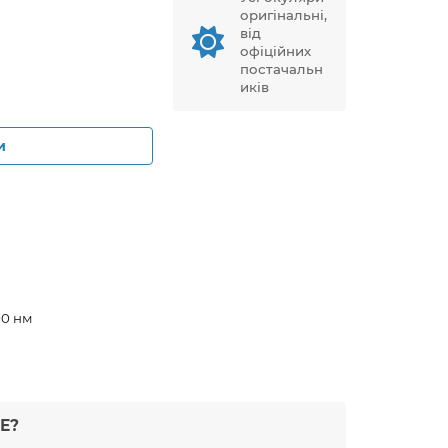
оригінальні,
від
офіційних
постачальн
иків
и
00 нм
Е?