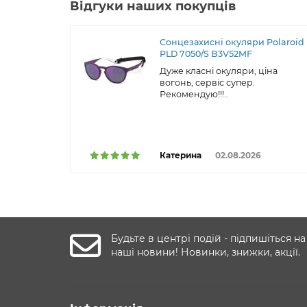
Відгуки наших покупців
Сонцезахисні окуляри Polaroid
PLD 7050/S B3V52MF
Дуже класні окуляри, ціна
вогонь, сервіс супер.
Рекомендую!!!..
Катерина
02.08.2026
Будьте в центрі подій - підпишіться на
наші новини! Новинки, знижки, акції.