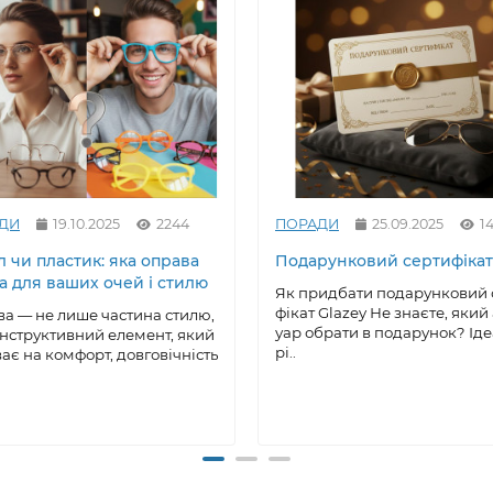
ДИ
19.10.2025
2244
ПОРАДИ
25.09.2025
14
 чи пластик: яка оправа
Подарунковий сертифікат
а для ваших очей і стилю
Як придбати подарунковий 
фікат Glazey Не знаєте, який
а — не лише частина стилю,
уар обрати в подарунок? Ід
онструктивний елемент, який
рі..
ає на комфорт, довговічність