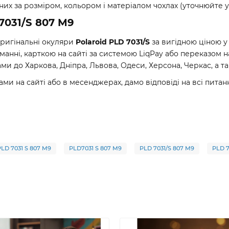
их за розміром, кольором і матеріалом чохлах (уточнюйте у
7031/S 807 M9
оригінальні окуляри
Polaroid PLD 7031/S
за вигідною ціною у
манні, карткою на сайті за системою LiqPay або переказом 
до Харкова, Дніпра, Львова, Одеси, Херсона, Черкас, а так
ами на сайті або в месенджерах, дамо відповіді на всі пит
PLD 7031 S 807 M9
PLD7031 S 807 M9
PLD 7031/S 807 M9
PLD 7