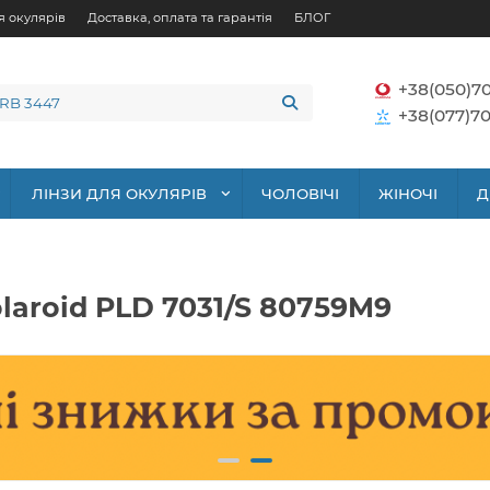
я окулярів
Доставка, оплата та гарантія
БЛОГ
+38(050)7
+38(077)70
ЛІНЗИ ДЛЯ ОКУЛЯРІВ
ЧОЛОВІЧІ
ЖІНОЧІ
Д
laroid PLD 7031/S 80759M9