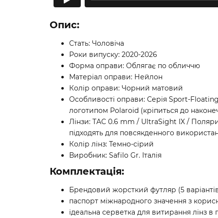
Опис:
Стать: Чоловіча
Роки випуску: 2020-2026
Форма оправи: Облягає по обличчю
Матеріал оправи: Нейлон
Колір оправи: Чорний матовий
Особливості оправи: Серія Sport-Floatin
логотипом Polaroid (кріпиться до након
Лінзи: TAC 0.6 mm / UltraSight IX / Поляр
підходять для повсякденного використанн
Колір лінз: Темно-сірий
Виробник: Safilo Gr. Італія
Комплектація:
Брендовий жорсткий футляр (5 варіантів 
паспорт міжнародного значення з корисн
ідеальна серветка для витирання лінз в 