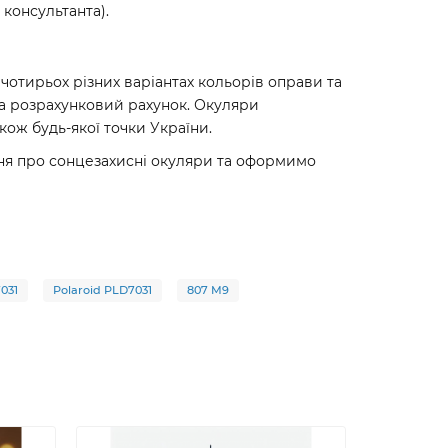
 консультанта).
 чотирьох різних варіантах кольорів оправи та
на розрахунковий рахунок. Окуляри
ож будь-якої точки України.
ання про сонцезахисні окуляри та оформимо
031
Polaroid PLD7031
807 M9