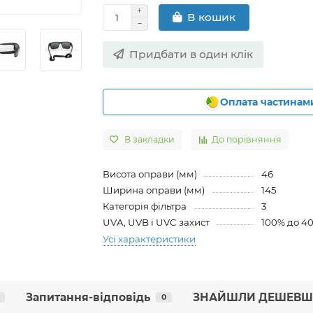
В кошик
Придбати в один клік
Оплата частинам
В закладки
До порівняння
Висота оправи (мм)
46
Ширина оправи (мм)
145
Категорія фільтра
3
UVA, UVB і UVC захист
100% до 4
Усі характеристики
Запитання-відповідь
ЗНАЙШЛИ ДЕШЕВШ
0