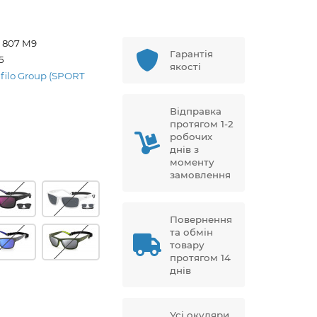
S 807 M9
Гарантія
5
якості
afilo Group (SPORT
Відправка
протягом 1-2
робочих
днів з
моменту
замовлення
Повернення
та обмін
товару
протягом 14
днів
Усі окуляри