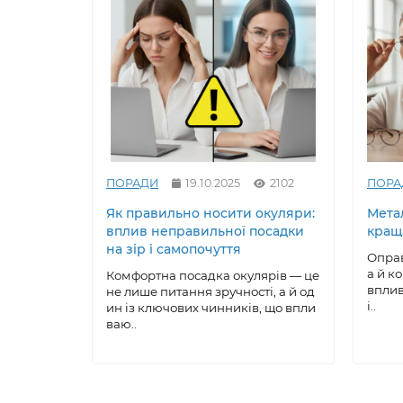
ПОРАДИ
19.10.2025
2102
ПОРА
Як правильно носити окуляри:
Метал
вплив неправильної посадки
кращ
на зір і самопочуття
Оправ
а й к
Комфортна посадка окулярів — це
вплив
не лише питання зручності, а й од
і..
ин із ключових чинників, що впли
ваю..