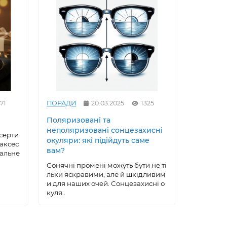
71
ПОРАДИ
20.03.2025
1325
ПОРАДИ
Поляризовані та
Як вирів
неполяризовані сонцезахисні
сонцезах
серти
окуляри: які підійдуть саме
майстер
 аксес
вам?
еальне
Сонцезах
ксесуар, 
Сонячні промені можуть бути не ті
робу, що 
льки яскравими, але й шкідливим
ою, ..
и для наших очей. Сонцезахисні о
куля..