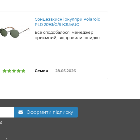
Сонцезахисні окуляри Polaroid
PLD 2093/G/S KJ154UC
Все сподобалося, менеджер
приємний, відправили швидко...
Семен
28.05.2026
Оформити підписку
и