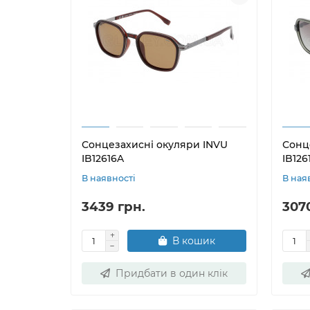
Сонцезахисні окуляри INVU
Сонц
IB12616A
IB126
В наявності
В ная
3439 грн.
307
В кошик
Придбати в один клік