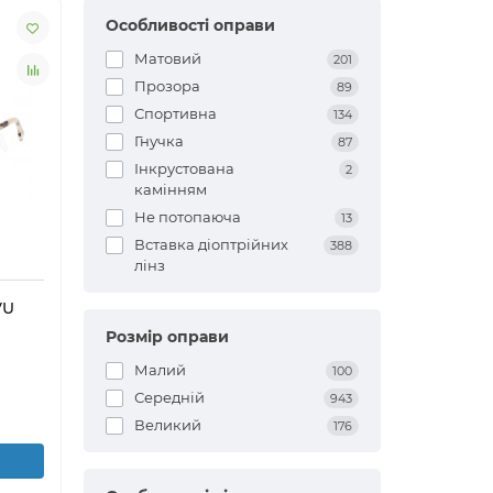
Особливості оправи
Матовий
201
Прозора
89
Спортивна
134
Гнучка
87
Інкрустована
2
камінням
Не потопаюча
13
Вставка діоптрійних
388
лінз
VU
Розмір оправи
Малий
100
Середній
943
Великий
176