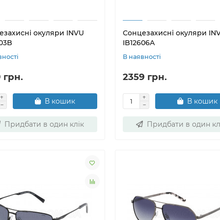
езахисні окуляри INVU
Сонцезахисні окуляри IN
603B
IB12606A
вності
В наявності
 грн.
2359 грн.
В кошик
В кошик
Придбати в один клік
Придбати в один кл