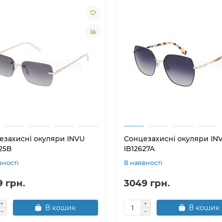
езахисні окуляри INVU
Сонцезахисні окуляри IN
25B
IB12627A
вності
В наявності
9 грн.
3049 грн.
В кошик
В кошик