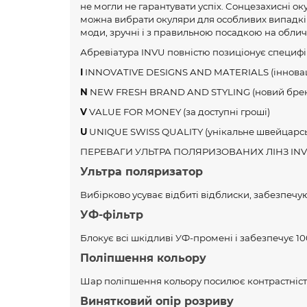
не могли не гарантувати успіх. Сонцезахисні ок
можна вибрати окуляри для особливих випадків
моди, зручні і з правильною посадкою на облич
Абревіатура INVU повністю позиціонує специфі
I
INNOVATIVE DESIGNS AND MATERIALS (інноваці
N
NEW FRESH BRAND AND STYLING (новий бренд 
V
VALUE FOR MONEY (за доступні гроші)
U
UNIQUE SWISS QUALITY (унікальне швейцарськ
ПЕРЕВАГИ УЛЬТРА ПОЛЯРИЗОВАНИХ ЛІНЗ INV
Ультра поляризатор
Вибірково усуває відбиті відблиски, забезпечу
УФ-фільтр
Блокує всі шкідливі УФ-промені і забезпечує 10
Поліпшення кольору
Шар поліпшення кольору посилює контрастність
Винятковий опір розриву