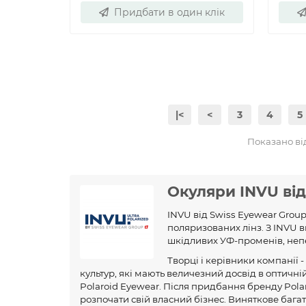
Придбати в один клік
|<
<
3
4
5
Показано від 
Окуляри INVU від
INVU від Swiss Eyewear Group 
поляризованих лінз. З INVU в
шкідливих УФ-променів, непе
Творці і керівники компанії 
культур, які мають величезний досвід в оптичн
Polaroid Eyewear. Після придбання бренду Polar
розпочати свій власний бізнес. Виняткове багат