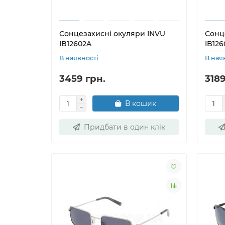
Сонцезахисні окуляри INVU
Сонц
IB12602A
IB12
В наявності
В ная
3459 грн.
3189
В кошик
Придбати в один клік