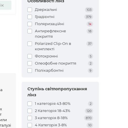
Особливості лінз
ік
Дзеркальні
103
Градієнтні
379
Поляризаційні
1
k
Антирефлексне
18
покриття
Polarized Clip-On в
37
комплекті
Фотохромні
5
Олеофобне покриття
2
Полікарбонтні
9
Ступінь світлопропускання
ра
лінз
1 категорія 43-80%
2
х
2 Категорія 18-43%
120
т
3 категорія 8-18%
870
шили
4 Категорія 3-8%
галузі
10