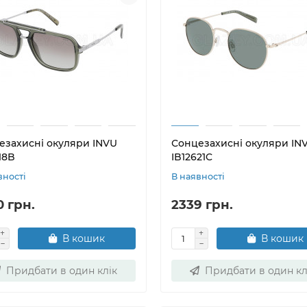
езахисні окуляри INVU
Сонцезахисні окуляри IN
18B
IB12621C
вності
В наявності
0 грн.
2339 грн.
В кошик
В кошик
Придбати в один клік
Придбати в один кл