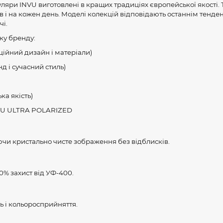
уляри INVU виготовлені в кращих традиціях європейської якості. 
 і на кожен день. Моделі колекцій відповідають останнім тенде
чі.
ку бренду:
йний дизайн і матеріали)
і сучасний стиль)
а якість)
U ULTRA POLARIZED
ючи кристально чисте зображення без відблисків.
0% захист від УФ-400.
 і кольоросприйняття.