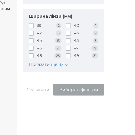
Тут
нціям
Ширина лінзи (мм)
39
40
2
1
42
43
6
7
44
45
13
3
46
47
21
19
48
49
25
31
Показати ще 32
Скасувати
Виберіть фільтри