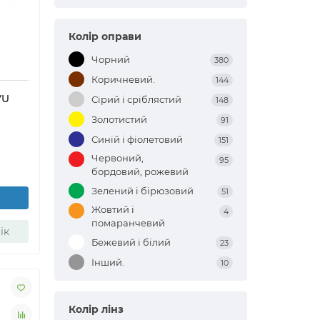
Колір оправи
Чорний
380
Коричневий.
144
VU
Сірий і сріблястий
148
Золотистий
91
Синій і фіолетовий
151
Червоний,
95
бордовий, рожевий
Зелений і бірюзовий
51
Жовтий і
4
помаранчевий
ік
Бежевий і білий
23
Інший.
10
Колір лінз