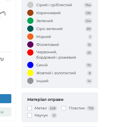
Сірий і сріблястий
744
Коричневий
126
Зелений
104
Сіро-зелений
89
Мідний
1
Фіолетовий
15
Червоний,
25
бордовий і рожевий
VU
Синій
70
Жовтий і золотистий
8
Інший
14
Матеріал оправи
Метал
Пластик
248
759
ік
Каучук
21