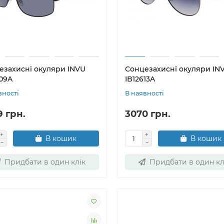
езахисні окуляри INVU
Сонцезахисні окуляри IN
609A
IB12613A
вності
В наявності
9 грн.
3070 грн.
В кошик
В кошик
Придбати в один клік
Придбати в один кл