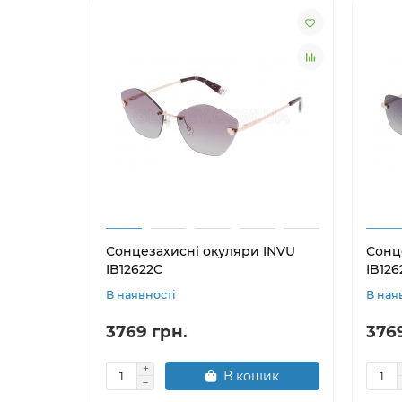
Сонцезахисні окуляри INVU
Сонц
IB12622C
IB126
В наявності
В ная
3769 грн.
376
В кошик