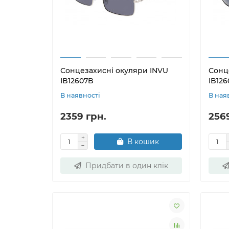
Сонцезахисні окуляри INVU
Сонц
IB12607B
IB12
В наявності
В ная
2359 грн.
256
В кошик
Придбати в один клік