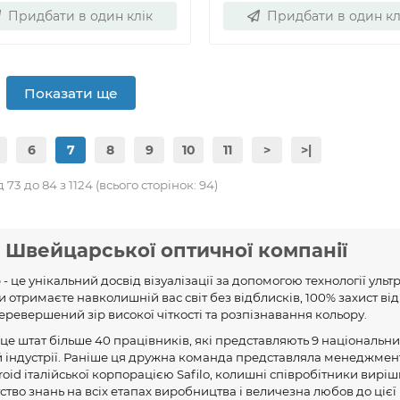
Придбати в один клік
Придбати в один кл
Показати ще
6
7
8
9
10
11
>
>|
73 до 84 з 1124 (всього сторінок: 94)
 Швейцарської оптичної компанії
- це унікальний досвід візуалізації за допомогою технології ульт
и отримаєте навколишній вас світ без відблисків, 100% захист від
ревершений зір високої чіткості та розпізнавання кольору.
- це штат більше 40 працівників, які представляють 9 національни
ій індустрії. Раніше ця дружна команда представляла менеджмен
oid італійської корпорацією Safilo, колишні співробітники вирі
ство знань на всіх етапах виробництва і величезна любов до цієї 