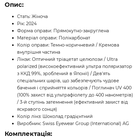
Опис:
Стать: Жіноча
Рік: 2024
Форма оправи: Прямокутно-закруглена
Матеріал оправи: Полікарбонат
Колір оправи: Темно-коричневий / Кремова
внутрішня частина
Лінзи: Оптичний тріацетат целюлози / Ultra
polarized (високоефективний ультра поляризатор
з ККД 99%, зроблений в Японії) / Дев'ять
спеціальних шарів, що забезпечують чудове
бачення і сприйняття кольорів / Поглинач UV 400
(100% захист від ультрафіолету до 400 нанометрів)
/ 3-й ступінь затемнення (ефективний захист від
яскравого сонця)
Колір лінз: Шоколад градієнтний
Виробник: Swiss Eyewear Group (International) AG
Комплектація: