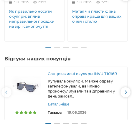
19.10.2025
2097
19.10.2025
2239
Як правильно носити
Метал чи пластик: яка
окуляри: вплив
оправа краща для ваших
неправильної посадки
очей і стилю
на зір і самопочуття
Відгуки наших покупців
Сонцезахисні окуляри INVU T1016B
Купувала окуляри. Майже одразу
зателефонували, ввічливо
проконсультували та відправили у
день замовл..
Детальніше
Тамара
19.06.2026