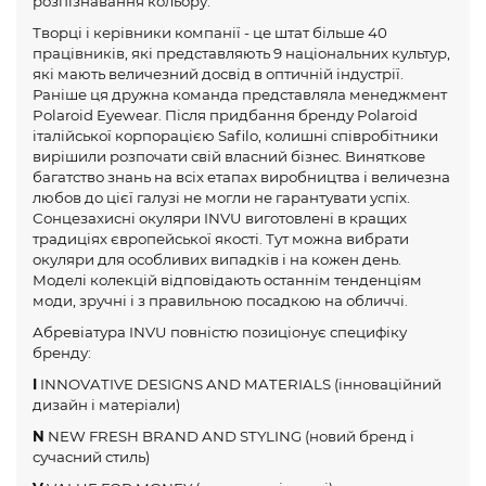
розпізнавання кольору.
Творці і керівники компанії - це штат більше 40
працівників, які представляють 9 національних культур,
які мають величезний досвід в оптичній індустрії.
Раніше ця дружна команда представляла менеджмент
Polaroid Eyewear. Після придбання бренду Polaroid
італійської корпорацією Safilo, колишні співробітники
вирішили розпочати свій власний бізнес. Виняткове
багатство знань на всіх етапах виробництва і величезна
любов до цієї галузі не могли не гарантувати успіх.
Сонцезахисні окуляри INVU виготовлені в кращих
традиціях європейської якості. Тут можна вибрати
окуляри для особливих випадків і на кожен день.
Моделі колекцій відповідають останнім тенденціям
моди, зручні і з правильною посадкою на обличчі.
Абревіатура INVU повністю позиціонує специфіку
бренду:
I
INNOVATIVE DESIGNS AND MATERIALS (інноваційний
дизайн і матеріали)
N
NEW FRESH BRAND AND STYLING (новий бренд і
сучасний стиль)