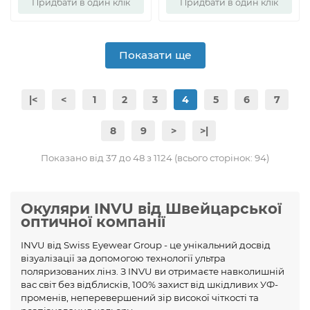
Придбати в один клік
Придбати в один клік
Показати ще
|<
<
1
2
3
4
5
6
7
8
9
>
>|
Показано від 37 до 48 з 1124 (всього сторінок: 94)
Окуляри INVU від Швейцарської
оптичної компанії
INVU від Swiss Eyewear Group - це унікальний досвід
візуалізації за допомогою технології ультра
поляризованих лінз. З INVU ви отримаєте навколишній
вас світ без відблисків, 100% захист від шкідливих УФ-
променів, неперевершений зір високої чіткості та