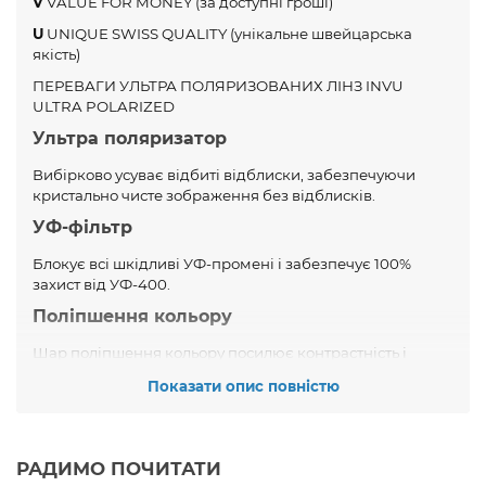
V
VALUE FOR MONEY (за доступні гроші)
U
UNIQUE SWISS QUALITY (унікальне швейцарська
якість)
ПЕРЕВАГИ УЛЬТРА ПОЛЯРИЗОВАНИХ ЛІНЗ INVU
ULTRA POLARIZED
Ультра поляризатор
Вибірково усуває відбиті відблиски, забезпечуючи
кристально чисте зображення без відблисків.
УФ-фільтр
Блокує всі шкідливі УФ-промені і забезпечує 100%
захист від УФ-400.
Поліпшення кольору
Шар поліпшення кольору посилює контрастність і
кольоросприйняття.
Показати опис повністю
Винятковий опір розриву
Гнучкий шар надійно поглинає фізичні удари і зміцнює
структуру лінзи.
РАДИМО ПОЧИТАТИ