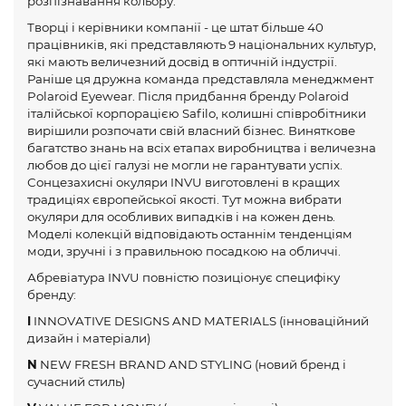
розпізнавання кольору.
Творці і керівники компанії - це штат більше 40
працівників, які представляють 9 національних культур,
які мають величезний досвід в оптичній індустрії.
Раніше ця дружна команда представляла менеджмент
Polaroid Eyewear. Після придбання бренду Polaroid
італійської корпорацією Safilo, колишні співробітники
вирішили розпочати свій власний бізнес. Виняткове
багатство знань на всіх етапах виробництва і величезна
любов до цієї галузі не могли не гарантувати успіх.
Сонцезахисні окуляри INVU виготовлені в кращих
традиціях європейської якості. Тут можна вибрати
окуляри для особливих випадків і на кожен день.
Моделі колекцій відповідають останнім тенденціям
моди, зручні і з правильною посадкою на обличчі.
Абревіатура INVU повністю позиціонує специфіку
бренду:
I
INNOVATIVE DESIGNS AND MATERIALS (інноваційний
дизайн і матеріали)
N
NEW FRESH BRAND AND STYLING (новий бренд і
сучасний стиль)