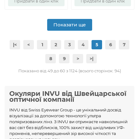
Придбати в один клік
Придбати в один клік
Показати ще
|<
<
1
2
3
4
5
6
7
8
9
>
>|
Показано від 49 до 60 з 1124 (всього сторінок: 94)
Окуляри INVU від Швейцарської
оптичної компанії
INVU від Swiss Eyewear Group - це унікальний досвід
візуалізації за допомогою технології ультра
поляризованих лінз. З INVU ви отримаєте навколишній
вас світ без відблисків, 100% захист від шкідливих УФ-
променів, неперевершений зір високої чіткості та