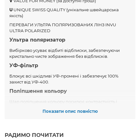
V
VALUE FOR MONEY (за доступні гроші)
U
UNIQUE SWISS QUALITY (унікальне швейцарська
якість)
ПЕРЕВАГИ УЛЬТРА ПОЛЯРИЗОВАНИХ ЛІНЗ INVU
ULTRA POLARIZED
Ультра поляризатор
Вибірково усуває відбиті відблиски, забезпечуючи
кристально чисте зображення без відблисків.
УФ-фільтр
Блокує всі шкідливі УФ-промені і забезпечує 100%
захист від УФ-400.
Поліпшення кольору
Шар поліпшення кольору посилює контрастність і
кольоросприйняття.
Показати опис повністю
Винятковий опір розриву
Гнучкий шар надійно поглинає фізичні удари і зміцнює
структуру лінзи.
РАДИМО ПОЧИТАТИ