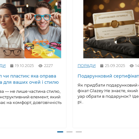
ДИ
19.10.2025
2227
ПОРАДИ
25.09.2025
1
 чи пластик: яка оправа
Подарунковий сертифікат
а для ваших очей і стилю
Як придбати подарунковий 
фікат Glazey Не знаєте, який
а — не лише частина стилю,
уар обрати в подарунок? Ід
онструктивний елемент, який
рі..
ає на комфорт, довговічність