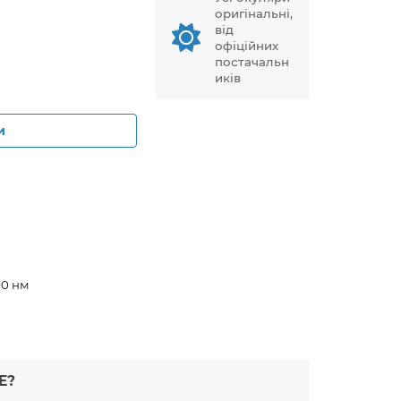
оригінальні,
від
офіційних
постачальн
иків
и
00 нм
Е?