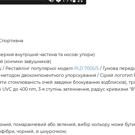
 Спортивна
верхня внутрішня частина та носові упори)
й (кінчики завушників)
 / Рестайлінг популярної моделі
PLD 7005/S
/ Гумова передн
​​методом двокомпонентного упорскування / Сірий логотип 
ти стомлюваність очей завдяки блокуванню відблисків), тріа
UVC до 400 nm, 3-я ступінь затемнення, радіус кривизни "8", 
воний, помаранчевий або зелений, вибір кольору може бут
офібри, чорний, зі шнурочком;