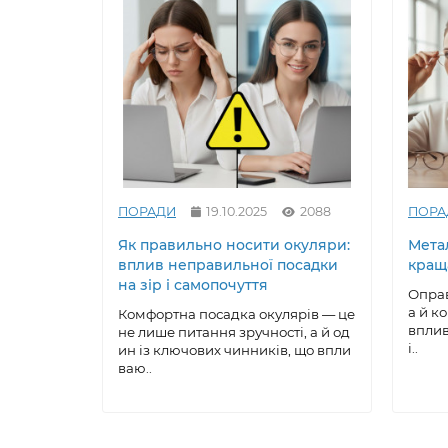
ПОРАДИ
19.10.2025
2088
ПОРА
Як правильно носити окуляри:
Метал
вплив неправильної посадки
кращ
на зір і самопочуття
Оправ
а й к
Комфортна посадка окулярів — це
вплив
не лише питання зручності, а й од
і..
ин із ключових чинників, що впли
ваю..