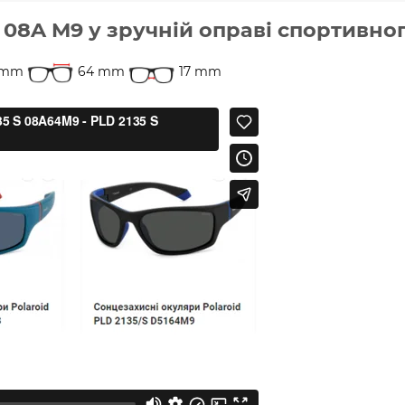
S 08A M9 у зручній оправі спортивно
 mm
64 mm
17 mm