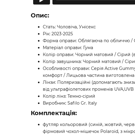
Опис:
Стать: Чоловіча, Унісекс
Рік: 2023-2025
Форма оправи: Облягаюча по обличчю /
Матеріал оправи: Гума
Колір оправи: Чорний матовий / Сірий (
Колір завушника: Чорний матовий / Сіри
Особливості оправи: Серія Active Gummy
комфорт / Лицьова частина виготовлена 
Лінзи: Поляризаційні (допомагають знизи
від ультрафіолетових променів UVA,UVB і 
Колір лінз: Темно-сірий
Виробник: Safilo Gr. Italy
Комплектація:
футляр кольоровий (синій, жовтий, чер
фірмовий чохол-мішечок Polaroid, з мікр