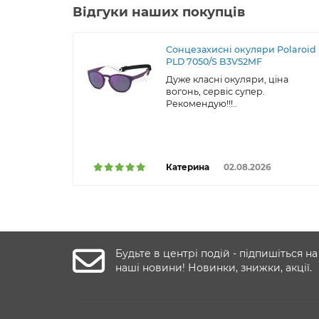
Відгуки наших покупців
Сонцезахисні окуляри Polaroid
PLD 7050/S B3V52MF
Дуже класні окуляри, ціна
вогонь, сервіс супер.
Рекомендую!!!..
Катерина
02.08.2026
Будьте в центрі подій - підпишіться на
наші новини! Новинки, знижки, акції.