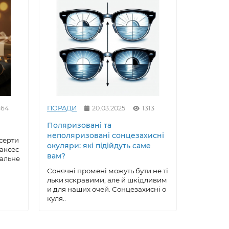
464
ПОРАДИ
20.03.2025
1313
ПОРАДИ
Поляризовані та
Як вирів
неполяризовані сонцезахисні
сонцезах
серти
окуляри: які підійдуть саме
майстер
 аксес
вам?
еальне
Сонцезах
ксесуар, 
Сонячні промені можуть бути не ті
робу, що 
льки яскравими, але й шкідливим
ою, ..
и для наших очей. Сонцезахисні о
куля..