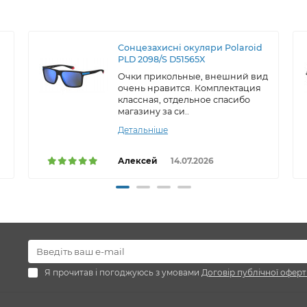
Сонцезахисні окуляри Polaroid
PLD 2098/S D51565X
Очки прикольные, внешний вид
очень нравится. Комплектация
классная, отдельное спасибо
магазину за си..
Детальніше
Алексей
14.07.2026
Я прочитав і погоджуюсь з умовами
Договір публічної оферт