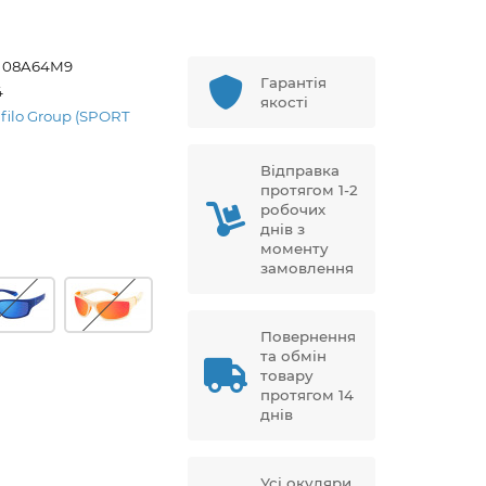
S 08A64M9
Гарантія
4
якості
afilo Group (SPORT
Відправка
протягом 1-2
робочих
днів з
моменту
замовлення
Повернення
та обмін
товару
протягом 14
днів
Усі окуляри