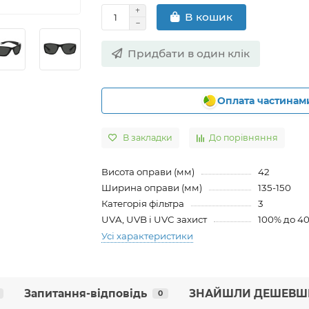
В кошик
Придбати в один клік
Оплата частинам
В закладки
До порівняння
Висота оправи (мм)
42
Ширина оправи (мм)
135-150
Категорія фільтра
3
UVA, UVB і UVC захист
100% до 4
Усі характеристики
Запитання-відповідь
ЗНАЙШЛИ ДЕШЕВШ
0