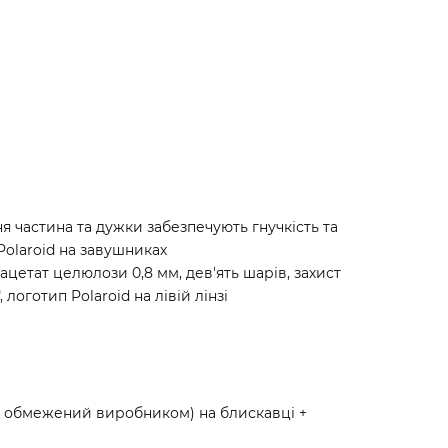
я частина та дужки забезпечують гнучкість та
Polaroid на завушниках
цетат целюлози 0,8 мм, дев'ять шарів, захист
логотип Polaroid на лівій лінзі
и обмежений виробником) на блискавці +