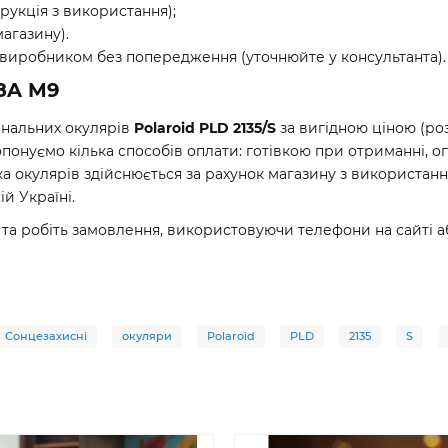
рукція з використання);
магазину).
 виробником без попередження (уточнюйте у консультанта).
08A M9
гінальних окулярів
Polaroid PLD 2135/S
за вигідною ціною (ро
нуємо кілька способів оплати: готівкою при отриманні, о
а окулярів здійснюється за рахунок магазину з використан
й Україні.
 та робіть замовлення, використовуючи телефони на сайті 
Сонцезахисні
окуляри
Polaroid
PLD
2135
S