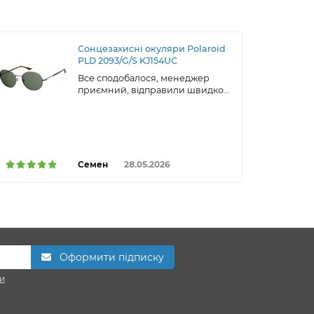
Сонцезахисні окуляри Polaroid
PLD 2093/G/S KJ154UC
Все сподобалося, менеджер
приємний, відправили швидко...
Семен
28.05.2026
Оформити підписку
и