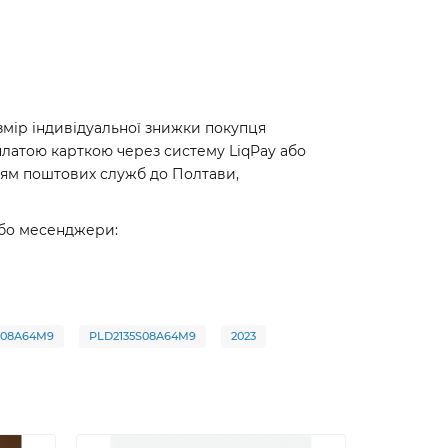
змір індивідуальної знижки покупця
платою карткою через систему LiqPay або
ням поштових служб до Полтави,
або месенджери:
08A64M9
PLD2135S08A64M9
2023