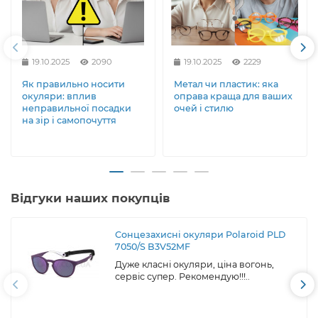
19.10.2025
2090
19.10.2025
2229
Як правильно носити
Метал чи пластик: яка
окуляри: вплив
оправа краща для ваших
неправильної посадки
очей і стилю
на зір і самопочуття
Відгуки наших покупців
Сонцезахисні окуляри Polaroid PLD
7050/S B3V52MF
Дуже класні окуляри, ціна вогонь,
сервіс супер. Рекомендую!!!..