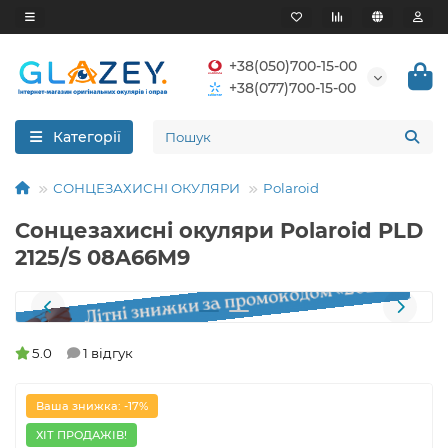
+38(050)700-15-00
+38(077)700-15-00
Категорії
СОНЦЕЗАХИСНІ ОКУЛЯРИ
Polaroid
Сонцезахисні окуляри Polaroid PLD
2125/S 08A66M9
5.0
1 відгук
Ваша знижка: -17%
ХІТ ПРОДАЖІВ!