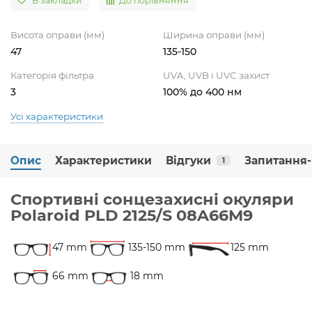
В закладки
До порівняння
Висота оправи (мм)
Ширина оправи (мм)
47
135-150
Категорія фільтра
UVA, UVB і UVC захист
3
100% до 400 нм
Усі характеристики
Опис
Характеристики
Відгуки
Запитання-
1
Спортивні сонцезахисні окуляри
Polaroid PLD 2125/S 08A66M9
47 mm
135-150 mm
125 mm
66 mm
18 mm