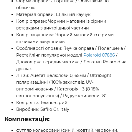
Форма оправи: Спортивна / Облягаюча по
обличчю
Матеріал оправи: Щільний каучук
Колір оправи: Чорний матовий із сірими
вставками з внутрішньої частини
Колір завушника: Чорний матовий із сірими
кінчиками завушників
Особливості оправи: Гнучка оправа / Полегшена /
Рестайлінг популярної моделі
Polaroid 07886
/
Двоколірна передня частина / Логотип Polaroid на
дужках
Лінзи: Ацетат целюлози 0, 65мм / UltraSight
поляризаційні / 100% захист від UV-
випромінювання / Категорія - 3 (8-18%
світлопропускання) / Радіус кривизни "8"
Колір лінз: Темно-сірий
Виробник: Safilo Gr. Italy
Комплектація:
футляр кольоровий (синій, жовтий, червоний,