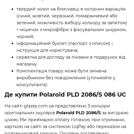
твердий чохол на блискавці в колірних варіаціях
(синій, жовтий, червоний, помаранчевий або
зелений; можливість вибору кольору за запитом)
+ мішечок з мікрофібри з фіксувальним шнурком,
чорний;
інформаційний буклет (паспорт з описом) і
інструкція для користувача;
серветка для догляду за лінзами в подарунок від
магазину.
Комплектація товару може бути змінена
виробником без повідомлення (уточнюйте у
консультанта).
Де купити Polaroid PLD 2086/S 086 UC
На сайті glazey.com.ua представлено 3 кольори
оригінальних окулярів
Polaroid PLD 2086/S
за вигідною
ціною. Ми приймаємо оплату готівкою при отриманні,
карткою на сайті за системою LiqPay або переказом на
розрахунковий рахунок. Окуляри доставляємо