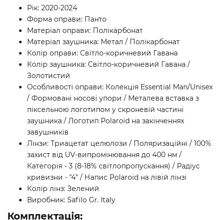
Рік: 2020-2024
Форма оправи: Панто
Матеріал оправи: Полікарбонат
Матеріал заушника: Метал / Полікарбонат
Колір оправи: Світло-коричневий Гавана
Колір заушника: Світло-коричневий Гавана /
Золотистий
Особливості оправи: Колекція Essential Man/Unisex
/ Формовані носові упори / Металева вставка з
піксельною логотипом у скроневій частині
заушника / Логотип Polaroid на закінченнях
завушників
Лінзи: Триацетат целюлози / Поляризаційні / 100%
захист від UV-випромінювання до 400 нм /
Категорія - 3 (8-18% світлопропускання) / Радіус
кривизни - "4" / Напис Polaroid на лівій лінзі
Колір лінз: Зелений
Виробник: Safilo Gr. Italy
Комплектація: