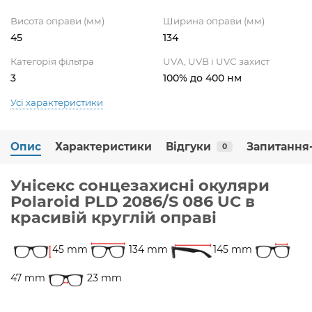
Висота оправи (мм)
Ширина оправи (мм)
45
134
Категорія фільтра
UVA, UVB і UVC захист
3
100% до 400 нм
Усі характеристики
Опис
Характеристики
Відгуки
Запитання-
0
Унісекс сонцезахисні окуляри
Polaroid PLD 2086/S 086 UC в
красивій круглій оправі
45 mm
134 mm
145 mm
47 mm
23 mm