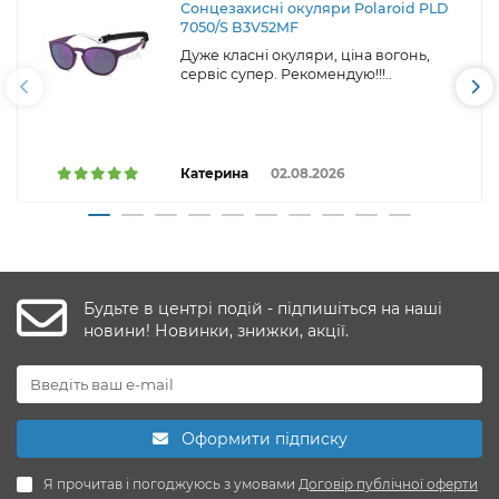
Сонцезахисні окуляри Polaroid PLD
7050/S B3V52MF
Дуже класні окуляри, ціна вогонь,
сервіс супер. Рекомендую!!!..
Катерина
02.08.2026
Будьте в центрі подій - підпишіться на наші
новини! Новинки, знижки, акції.
Оформити підписку
Я прочитав і погоджуюсь з умовами
Договір публічної оферти