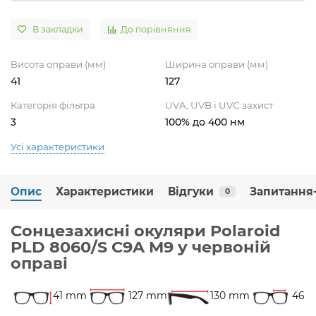
В закладки
До порівняння
Висота оправи (мм)
Ширина оправи (мм)
41
127
Категорія фільтра
UVA, UVB і UVC захист
3
100% до 400 нм
Усі характеристики
Опис
Характеристики
Відгуки
Запитання-
0
Сонцезахисні окуляри Polaroid
PLD 8060/S C9A M9 у червоній
оправі
41 mm
127 mm
130 mm
46