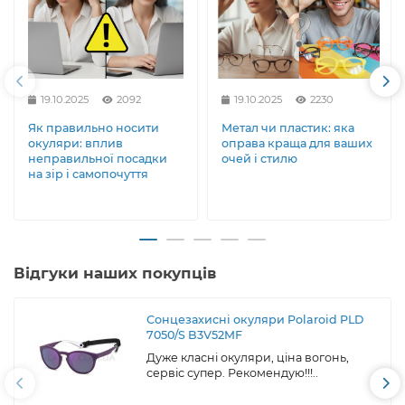
19.10.2025
2092
19.10.2025
2230
Як правильно носити
Метал чи пластик: яка
окуляри: вплив
оправа краща для ваших
неправильної посадки
очей і стилю
на зір і самопочуття
Відгуки наших покупців
Сонцезахисні окуляри Polaroid PLD
7050/S B3V52MF
Дуже класні окуляри, ціна вогонь,
сервіс супер. Рекомендую!!!..