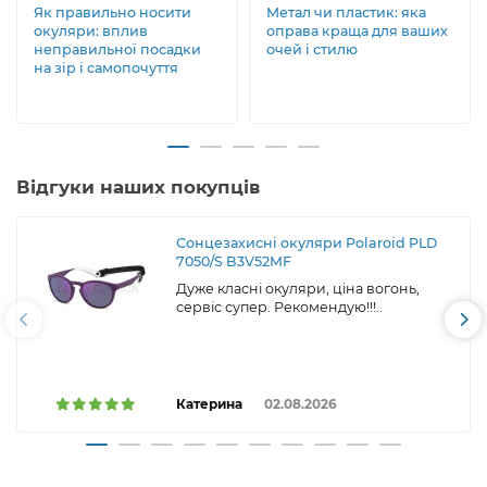
Як правильно носити
Метал чи пластик: яка
окуляри: вплив
оправа краща для ваших
неправильної посадки
очей і стилю
на зір і самопочуття
Відгуки наших покупців
Сонцезахисні окуляри Polaroid PLD
7050/S B3V52MF
Дуже класні окуляри, ціна вогонь,
сервіс супер. Рекомендую!!!..
Катерина
02.08.2026