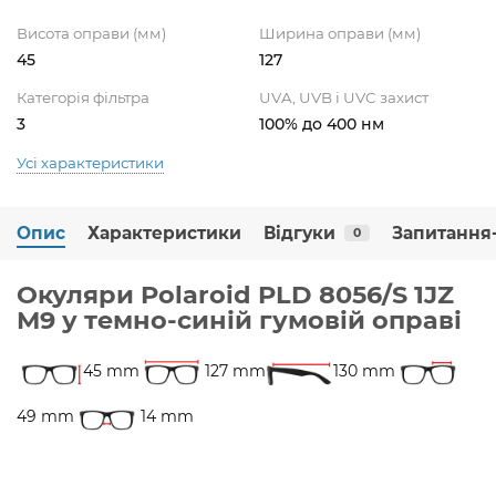
Висота оправи (мм)
Ширина оправи (мм)
45
127
Категорія фільтра
UVA, UVB і UVC захист
3
100% до 400 нм
Усі характеристики
Опис
Характеристики
Відгуки
Запитання-
0
Окуляри Polaroid PLD 8056/S 1JZ
M9 у темно-синій гумовій оправі
45 mm
127 mm
130 mm
49 mm
14 mm