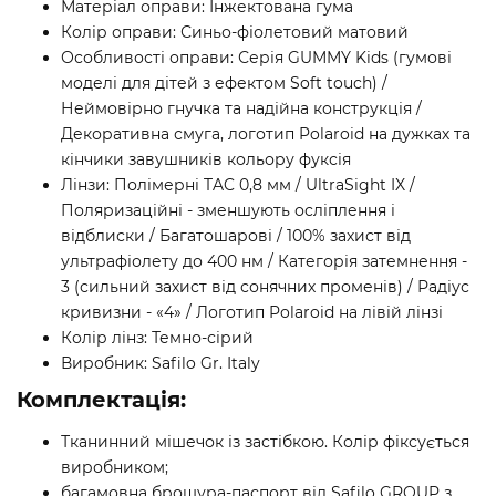
Матеріал оправи: Інжектована гума
Колір оправи: Синьо-фіолетовий матовий
Особливості оправи: Серія GUMMY Kids (гумові
моделі для дітей з ефектом Soft touch) /
Неймовірно гнучка та надійна конструкція /
Декоративна смуга, логотип Polaroid на дужках та
кінчики завушників кольору фуксія
Лінзи: Полімерні TAC 0,8 мм / UltraSight IX /
Поляризаційні - зменшують осліплення і
відблиски / Багатошарові / 100% захист від
ультрафіолету до 400 нм / Категорія затемнення -
3 (сильний захист від сонячних променів) / Радіус
кривизни - «4» / Логотип Polaroid на лівій лінзі
Колір лінз: Темно-сірий
Виробник: Safilo Gr. Italy
Комплектація:
Тканинний мішечок із застібкою. Колір фіксується
виробником;
багамовна брошура-паспорт від Safilo GROUP з