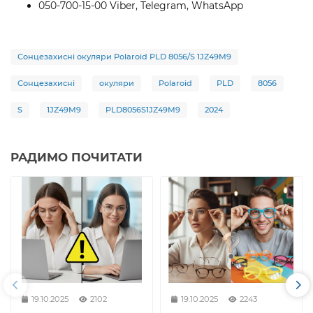
050-700-15-00 Viber, Telegram, WhatsApp
Сонцезахисні окуляри Polaroid PLD 8056/S 1JZ49M9
Сонцезахисні
окуляри
Polaroid
PLD
8056
S
1JZ49M9
PLD8056S1JZ49M9
2024
РАДИМО ПОЧИТАТИ
19.10.2025
2102
19.10.2025
2243