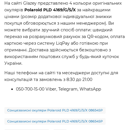
На сайті Glazey представлено 4 кольори оригінальних
окулярів
Polaroid PLD 4169/G/S/X
за найкращими
цінами (розмір додаткової індивідуальної знижки
покупця обговорюється з нашим менеджером). Ви
можете вибрати зручний спосіб оплати: швидкий
переказ на розрахунковий рахунок за QR-кодом, оплата
карткою через систему LiqPay або готівкою при
отриманні. Доставка здійснюється безкоштовно з
використанням поштових служб у будь-який куточок
України.
Наші телефони на сайті та месенджери доступні для
консультацій та замовлень з 8:30 до 21:00
050-700-15-00 Viber, Telegram, WhatsApp
Сонцезахисні окуляри Polaroid PLD 4169/G/S/X 08654SP
Сонцезахисні окуляри Polaroid PLD 4169/G/S/X 08654SP