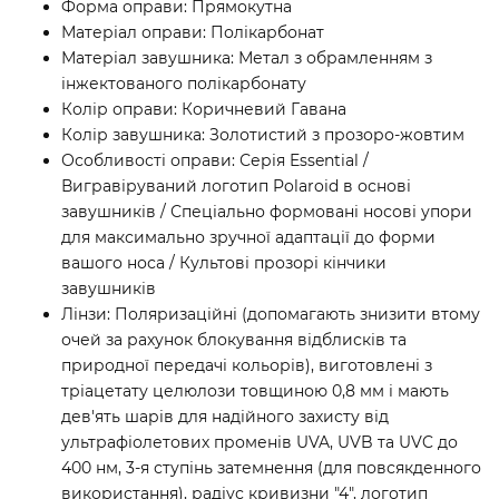
Форма оправи: Прямокутна
Матеріал оправи: Полікарбонат
Матеріал завушника: Метал з обрамленням з
інжектованого полікарбонату
Колір оправи: Коричневий Гавана
Колір завушника: Золотистий з прозоро-жовтим
Особливості оправи: Серія Essential /
Вигравіруваний логотип Polaroid в основі
завушників / Спеціально формовані носові упори
для максимально зручної адаптації до форми
вашого носа / Культові прозорі кінчики
завушників
Лінзи: Поляризаційні (допомагають знизити втому
очей за рахунок блокування відблисків та
природної передачі кольорів), виготовлені з
тріацетату целюлози товщиною 0,8 мм і мають
дев'ять шарів для надійного захисту від
ультрафіолетових променів UVA, UVB та UVC до
400 нм, 3-я ступінь затемнення (для повсякденного
використання), радіус кривизни "4", логотип