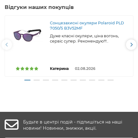
Відгуки наших покупців
Сонцезахисні окуляри Polaroid PLD
7050/S B3V52MF
Дуже класні окуляри, ціна вогонь,
сервіс супер. Рекомендую!!!..
Катерина
02.08.2026
Будьте в центрі подій - підпишіться на наші
новини! Новинки, знижки, акції.