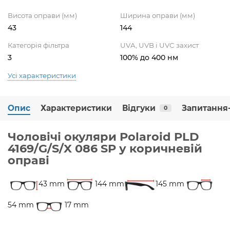
Висота оправи (мм)
Ширина оправи (мм)
43
144
Категорія фільтра
UVA, UVB і UVC захист
3
100% до 400 нм
Усі характеристики
Опис
Характеристики
Відгуки
Запитання-
0
Чоловічі окуляри Polaroid PLD
4169/G/S/X 086 SP у коричневій
оправі
43 mm
144 mm
145 mm
54 mm
17 mm