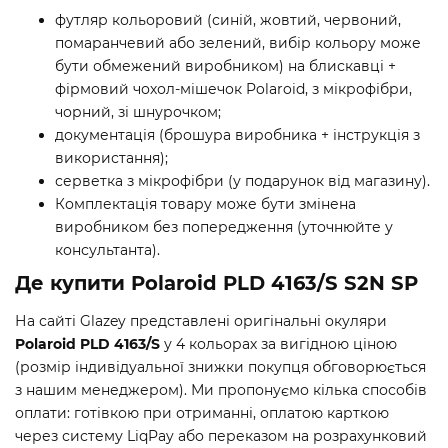
футляр кольоровий (синій, жовтий, червоний,
помаранчевий або зелений, вибір кольору може
бути обмежений виробником) на блискавці +
фірмовий чохол-мішечок Polaroid, з мікрофібри,
чорний, зі шнурочком;
документація (брошура виробника + інструкція з
використання);
серветка з мікрофібри (у подарунок від магазину).
Комплектація товару може бути змінена
виробником без попередження (уточнюйте у
консультанта).
Де купити Polaroid PLD 4163/S S2N SP
На сайті Glazey представлені оригінальні окуляри
Polaroid PLD 4163/S
у 4 кольорах за вигідною ціною
(розмір індивідуальної знижки покупця обговорюється
з нашим менеджером). Ми пропонуємо кілька способів
оплати: готівкою при отриманні, оплатою карткою
через систему LiqPay або переказом на розрахунковий