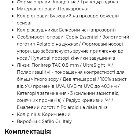
Форма оправи: Квадратна / Трапецієподібна
Матеріал оправи: Полікарбонат
Колір оправи: Бузковий на прозоро-бежевій
основі
Колір завушників: Бежевий напівпрозорий
Особливості оправи: Серія Essential / Золотистий
логотип Polaroid на дужках / Формовані носові
упори, що забезпечують зручне прилягання до
носа / Культові прозорі кінчики завушників
Лінзи: Полімер TAC 0.8 mm / UltraSight IX /
Поляризаційні - покращення контрастності для
більш чіткого зору / Дев'ятишарові / 100% захист
від УФ променів UVA, UVB та UVC до 400 нм /
Категорія затемнення - 3 (сильний захист від
сонячних променів) / Радіус кривизни "4" /
Емалевий логотип Polaroid на лівій лінзі
Колір лінз: Коричневий
Виробник: Safilo Gr. Italy
Комплектація: