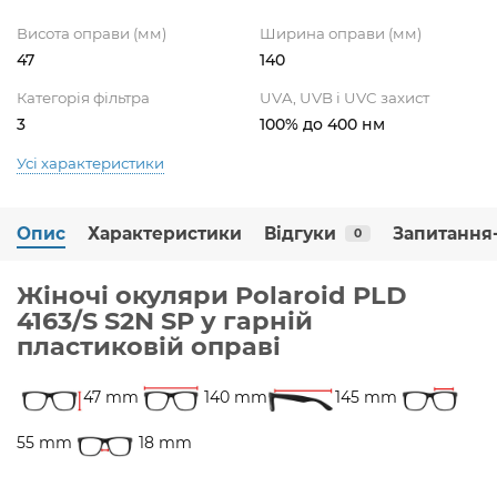
Висота оправи (мм)
Ширина оправи (мм)
47
140
Категорія фільтра
UVA, UVB і UVC захист
3
100% до 400 нм
Усі характеристики
Опис
Характеристики
Відгуки
Запитання-
0
Жіночі окуляри Polaroid PLD
4163/S S2N SP у гарній
пластиковій оправі
47 mm
140 mm
145 mm
55 mm
18 mm