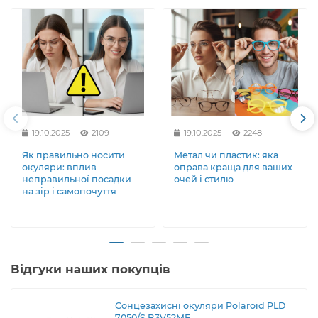
19.10.2025
2109
19.10.2025
2248
Як правильно носити
Метал чи пластик: яка
окуляри: вплив
оправа краща для ваших
неправильної посадки
очей і стилю
на зір і самопочуття
Відгуки наших покупців
Сонцезахисні окуляри Polaroid PLD
7050/S B3V52MF