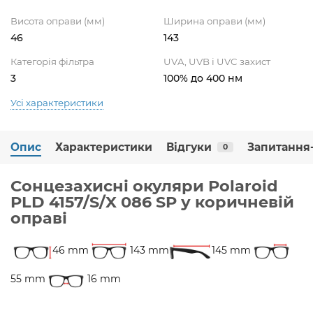
Висота оправи (мм)
Ширина оправи (мм)
46
143
Категорія фільтра
UVA, UVB і UVC захист
3
100% до 400 нм
Усі характеристики
Опис
Характеристики
Відгуки
Запитання-
0
Сонцезахисні окуляри Polaroid
PLD 4157/S/X 086 SP у коричневій
оправі
46 mm
143 mm
145 mm
55 mm
16 mm