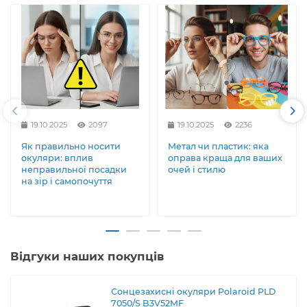
19.10.2025
2097
19.10.2025
2236
Як правильно носити
Метал чи пластик: яка
окуляри: вплив
оправа краща для ваших
неправильної посадки
очей і стилю
на зір і самопочуття
Відгуки наших покупців
Сонцезахисні окуляри Polaroid PLD
7050/S B3V52MF