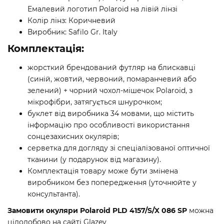
Емалевий логотип Polaroid на лівій лінзі
Колір лінз: Коричневий
Виробник: Safilo Gr. Italy
Комплектація:
жорсткий брендований футляр на блискавці
(синій, жовтий, червоний, помаранчевий або
зелений) + чорний чохол-мішечок Polaroid, з
мікрофібри, затягується шнурочком;
буклет від виробника 34 мовами, що містить
інформацію про особливості використання
сонцезахисних окулярів;
серветка для догляду зі спеціалізованої оптичної
тканини (у подарунок від магазину).
Комплектація товару може бути змінена
виробником без попередження (уточнюйте у
консультанта).
Замовити окуляри Polaroid PLD 4157/S/X 086 SP
можна
цілодобово на сайті Glazey