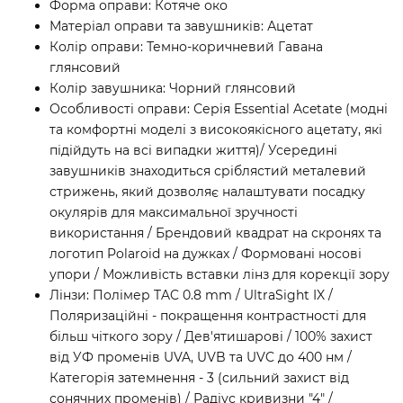
Форма оправи: Котяче око
Матеріал оправи та завушників: Ацетат
Колір оправи: Темно-коричневий Гавана
глянсовий
Колір завушника: Чорний глянсовий
Особливості оправи: Серія Essential Acetate (модні
та комфортні моделі з високоякісного ацетату, які
підійдуть на всі випадки життя)/ Усередині
завушників знаходиться сріблястий металевий
стрижень, який дозволяє налаштувати посадку
окулярів для максимальної зручності
використання / Брендовий квадрат на скронях та
логотип Polaroid на дужках / Формовані носові
упори / Можливість вставки лінз для корекції зору
Лінзи: Полімер TAC 0.8 mm / UltraSight IX /
Поляризаційні - покращення контрастності для
більш чіткого зору / Дев'ятишарові / 100% захист
від УФ променів UVA, UVB та UVC до 400 нм /
Категорія затемнення - 3 (сильний захист від
сонячних променів) / Радіус кривизни "4" /