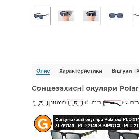
Опис
Характеристики
Відгуки
0
Сонцезахисні окуляри Polaro
48 mm
141 mm
140 mm