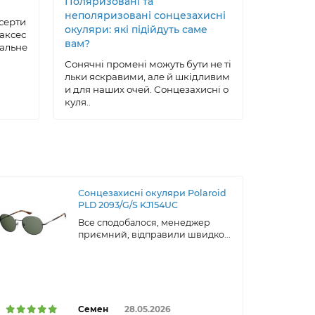
Поляризовані та
Як вирів
неполяризовані сонцезахисні
сонцезах
серти
окуляри: які підійдуть саме
майстер
 аксес
вам?
еальне
Сонцезах
ксесуар, 
Сонячні промені можуть бути не ті
робу, що 
льки яскравими, але й шкідливим
ою, ..
и для наших очей. Сонцезахисні о
куля..
Сонцезахисні окуляри Polaroid
PLD 2093/G/S KJ154UC
Все сподобалося, менеджер
приємний, відправили швидко...
Семен
28.05.2026