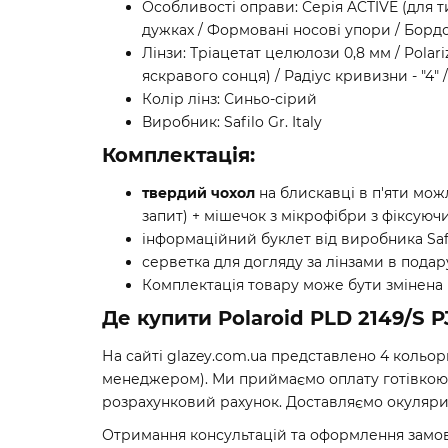
Особливості оправи: Серія ACTIVE (для т
дужках / Формовані носові упори / Борд
Лінзи: Тріацетат целюлози 0,8 мм / Polari
яскравого сонця) / Радіус кривизни - "4" /
Колір лінз: Синьо-сірий
Виробник: Safilo Gr. Italy
Комплектація:
твердий чохол
на блискавці в п'яти мож
запит) + мішечок з мікрофібри з фіксую
інформаційний буклет від виробника Safi
серветка для догляду за лінзами в подар
Комплектація товару може бути змінена
Де купити Polaroid PLD 2149/S P
На сайті glazey.com.ua представлено 4 кольор
менеджером). Ми приймаємо оплату готівкою п
розрахунковий рахунок. Доставляємо окуляри 
Отримання консультацій та оформлення замов