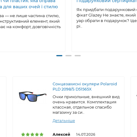
 чи пластик: яка оправа
Подарунковий сертифікат
а для ваших очей і стилю
Як придбати подарунковий 
фікат Glazey Не знаєте, який
а — не лише частина стилю,
уар обрати в подарунок? Ід
онструктивний елемент, який
рі..
ає на комфорт, довговічність
Сонцезахисні окуляри Polaroid
PLD 2098/S D51565X
Очки прикольные, внешний вид
очень нравится. Комплектация
классная, отдельное спасибо
магазину за си..
Детальніше
Алексей
14.07.2026