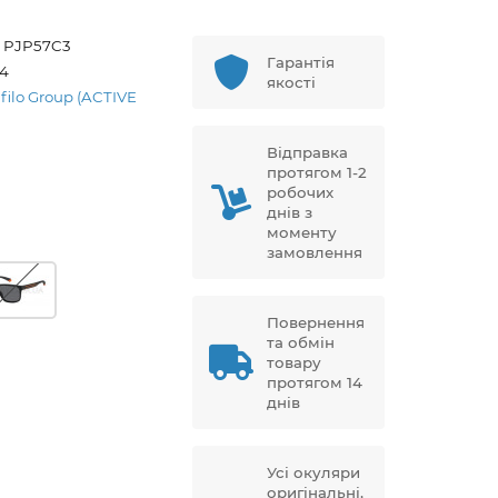
S PJP57C3
Гарантія
04
якості
afilo Group (ACTIVE
Відправка
протягом 1-2
робочих
днів з
моменту
замовлення
Повернення
та обмін
товару
протягом 14
днів
Усі окуляри
оригінальні,