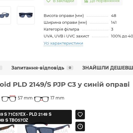
В закладки
До порівняння
Висота оправи (мм)
48
Ширина оправи (мм)
141
Категорія фільтра
3
UVA, UVB і UVC захист
100% до 4
Усі характеристики
Запитання-відповідь
ЗНАЙШЛИ ДЕШЕВШ
0
id PLD 2149/S PJP C3 у синій оправі
57 mm
17 mm