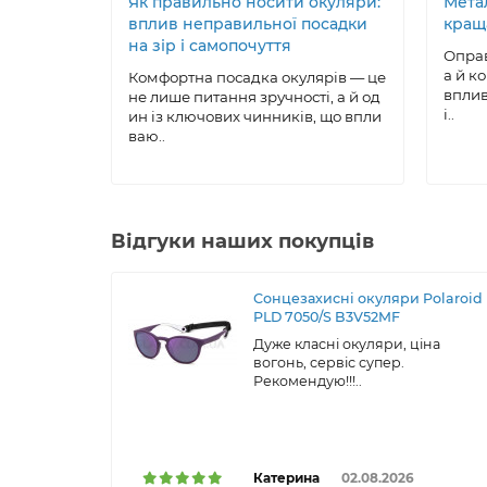
Як правильно носити окуляри:
Метал
вплив неправильної посадки
кращ
на зір і самопочуття
Оправ
а й к
Комфортна посадка окулярів — це
вплив
не лише питання зручності, а й од
і..
ин із ключових чинників, що впли
ваю..
Відгуки наших покупців
Сонцезахисні окуляри Polaroid
PLD 7050/S B3V52MF
Дуже класні окуляри, ціна
вогонь, сервіс супер.
Рекомендую!!!..
Катерина
02.08.2026