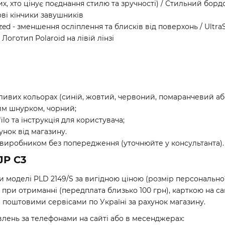
их, хто цінує поєднання стилю та зручності) / Стильний борд
ові кінчики завушників
zed - зменшення осліплення та блисків від поверхонь / UltraSig
 Логотип Polaroid на лівій лінзі
ливих кольорах (синій, жовтий, червоний, помаранчевий а
чим шнурком, чорний;
lo та інструкція для користувача;
унок від магазину.
 виробником без попередження (уточнюйте у консультанта).
JP C3
и моделі PLD 2149/S за вигідною ціною (розмір персонально
ри отриманні (передплата близько 100 грн), карткою на са
поштовими сервісами по Україні за рахунок магазину.
лень за телефонами на сайті або в месенджерах: