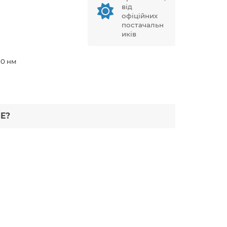
від
офіційних
постачальн
иків
00 нм
Е?