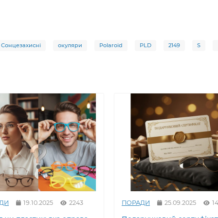
Сонцезахисні
окуляри
Polaroid
PLD
2149
S
ДИ
19.10.2025
2243
ПОРАДИ
25.09.2025
14