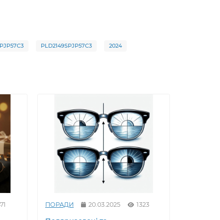
PJP57C3
PLD2149SPJP57C3
2024
71
ПОРАДИ
20.03.2025
1323
ПОРАДИ