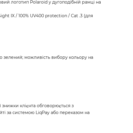
овий логотип Polaroid у дугоподібній рамці на
ht IX / 100% UV400 protection / Cat .3 (для
бо зелений; можливість вибору кольору на
ї знижки клієнта обговорюється з
йті за системою LiqPay або переказом на