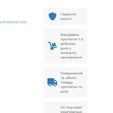
Гарантія
9
якості
p (Polaroid Core
Відправка
протягом 1-2
робочих
днів з
моменту
замовлення
Повернення
та обмін
товару
протягом 14
днів
Усі окуляри
оригінальні,