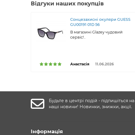
Відгуки наших покупців
Сонцезахисні окуляри GUESS
GU00191 01D 56
В магазині Glazey чудовий
сервіс!..
Анастасія
11.06.2026
Будьте в центрі подій - підпишіться на
наші новини! Новинки, знижки, акції.
Інформація