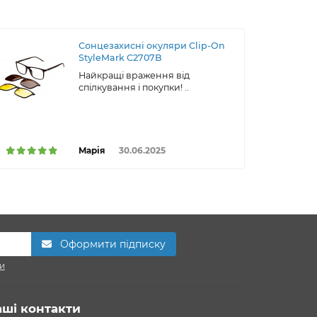
Сонцезахисні окуляри Clip-On
StyleMark C2707B
Найкращі враження від
спілкування і покупки! ..
Марія
30.06.2025
Оформити підписку
и
аші контакти