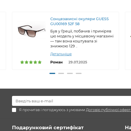
Сонцезахисні окуляри GUESS
GU00169 52F 58
Був у Греції, побачив і приміряв
цю модель у місцевому магазині
— там вона коштувала зі
знижкою 129 ..
Детальніше
Роман
29.07.2025
Я прочитав і погоджуюсь з умовами
Договір публічної оферт
Подарунковий сертифікат
Н