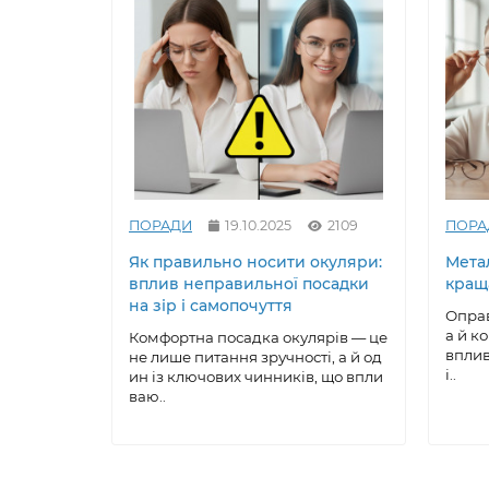
ПОРАДИ
19.10.2025
2109
ПОРА
Як правильно носити окуляри:
Метал
вплив неправильної посадки
кращ
на зір і самопочуття
Оправ
а й к
Комфортна посадка окулярів — це
вплив
не лише питання зручності, а й од
і..
ин із ключових чинників, що впли
ваю..