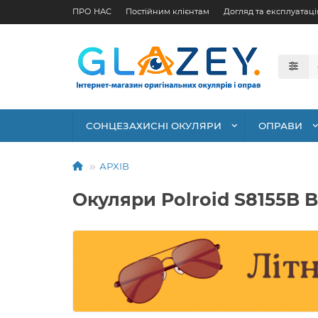
ПРО НАС
Постійним клієнтам
Догляд та експлуатаці
СОНЦЕЗАХИСНІ ОКУЛЯРИ
ОПРАВИ
АРХІВ
Окуляри Polroid S8155B B