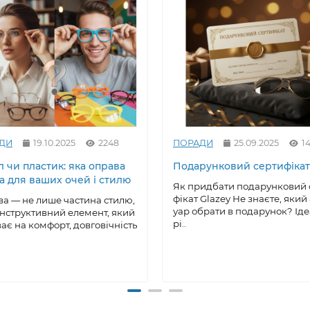
ДИ
19.10.2025
2248
ПОРАДИ
25.09.2025
14
 чи пластик: яка оправа
Подарунковий сертифікат
а для ваших очей і стилю
Як придбати подарунковий 
фікат Glazey Не знаєте, який
а — не лише частина стилю,
уар обрати в подарунок? Ід
онструктивний елемент, який
рі..
ає на комфорт, довговічність