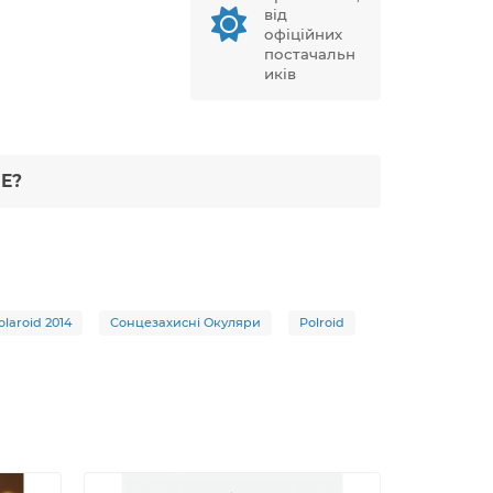
від
офіційних
постачальн
иків
Е?
laroid 2014
Сонцезахисні Окуляри
Polroid