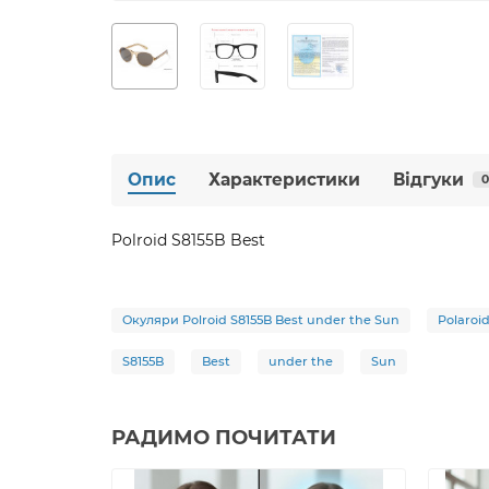
Опис
Характеристики
Відгуки
0
Polroid S8155B Best
Окуляри Polroid S8155B Best under the Sun
Polaroi
S8155B
Best
under the
Sun
РАДИМО ПОЧИТАТИ