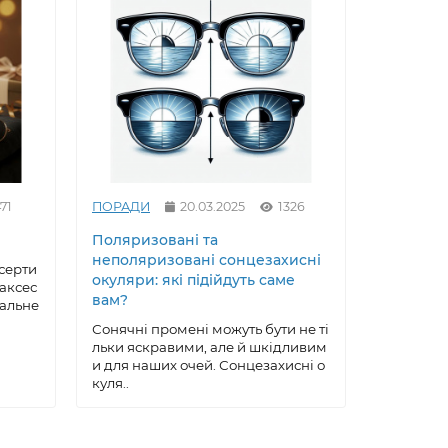
71
ПОРАДИ
20.03.2025
1326
ПОРАДИ
Поляризовані та
Як вирів
неполяризовані сонцезахисні
сонцезах
серти
окуляри: які підійдуть саме
майстер
 аксес
вам?
еальне
Сонцезах
ксесуар, 
Сонячні промені можуть бути не ті
робу, що 
льки яскравими, але й шкідливим
ою, ..
и для наших очей. Сонцезахисні о
куля..