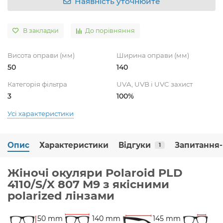
Наявність уточнюйте
В закладки
До порівняння
Висота оправи (мм)
Ширина оправи (мм)
50
140
Категорія фільтра
UVA, UVB і UVC захист
3
100%
Усі характеристики
Опис
Характеристики
Відгуки
Запитання-
1
Жіночі окуляри Polaroid PLD
4110/S/X 807 M9 з якісними
polarized лінзами
50 mm
140 mm
145 mm