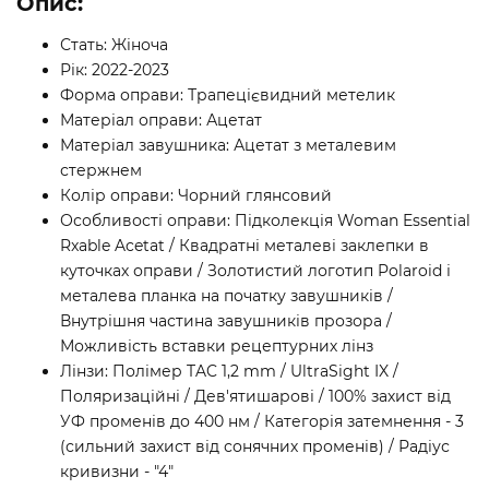
Опис:
Стать: Жіноча
Рік: 2022-2023
Форма оправи: Трапецієвидний метелик
Матеріал оправи: Ацетат
Матеріал завушника: Ацетат з металевим
стержнем
Колір оправи: Чорний глянсовий
Особливості оправи: Підколекція Woman Essential
Rxable Acetat / Квадратні металеві заклепки в
куточках оправи / Золотистий логотип Polaroid і
металева планка на початку завушників /
Внутрішня частина завушників прозора /
Можливість вставки рецептурних лінз
Лінзи: Полімер TAC 1,2 mm / UltraSight IX /
Поляризаційні / Дев'ятишарові / 100% захист від
УФ променів до 400 нм / Категорія затемнення - 3
(сильний захист від сонячних променів) / Радіус
кривизни - "4"