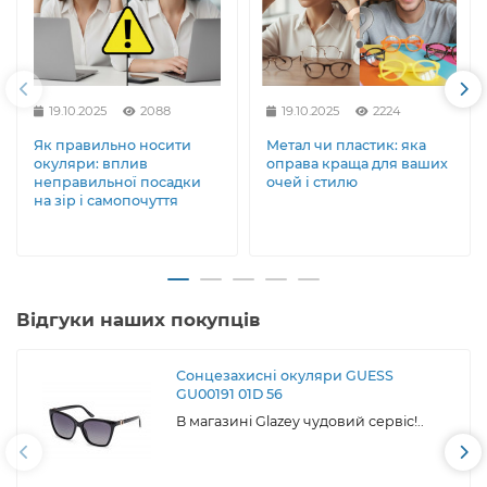
19.10.2025
2088
19.10.2025
2224
Як правильно носити
Метал чи пластик: яка
окуляри: вплив
оправа краща для ваших
неправильної посадки
очей і стилю
на зір і самопочуття
Відгуки наших покупців
Сонцезахисні окуляри GUESS
GU00191 01D 56
В магазині Glazey чудовий сервіс!..