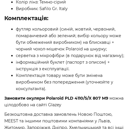
Колір лінз: Темно-сірий
Виробник: Safilo Gr. Italy
Комплектація:
футляр кольоровий (синій, жовтий, червоний,
помаранчевий або зелений; вибір кольору може
бути обмежений виробником) на блискавці +
чорний чохол-мішечок Polaroid на шнурку;
серветка з мікрофібри (в подарунок від магазину);
інформаційний буклет (паспорт з описом) +
iнструкція з експлуатації.
Комплектація товару може бути змінена
виробником без попередження (уточнюйте у
консультанта).
Замовити окуляри Polaroid PLD 4110/S/X 807 M9
можна
цілодобово на сайті Glazey
Безкоштовна доставка замовлень Новою Поштою,
MEEST та іншими поштовими компаніями у Львів,
Житомир, Запоріжжя, Дніпро, Хмельницький та всі інші