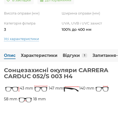
В закладки
До порівняння
Висота оправи (мм)
Ширина оправи (мм)
Категорія фільтра
UVA, UVB і UVC захист
3
100% до 400 нм
Усі характеристики
Опис
Характеристики
Відгуки
Запитання-
1
Сонцезахисні окуляри CARRERA
CARDUC 052/S 003 H4
43 mm
147 mm
140 mm
58 mm
18 mm