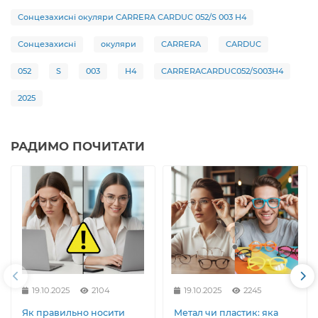
Сонцезахисні окуляри CARRERA CARDUC 052/S 003 H4
Сонцезахисні
окуляри
CARRERA
CARDUC
052
S
003
H4
CARRERACARDUC052/S003H4
2025
РАДИМО ПОЧИТАТИ
19.10.2025
2104
19.10.2025
2245
Як правильно носити
Метал чи пластик: яка