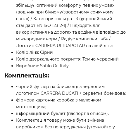
збільшує оптичний комфорт у певних умовах
(водіння при бічному/зворотному сонячному
світлі) / Категорія фільтра - 3 (європейський
стандарт EN ISO 12312-1) / Підходять для
використання на дорогах та водіння відповідно до
міжнародних норм / Радіус кривизни - «6» /
Логотип CARRERA ULTRAPOLAR на лівій лінзі
Колір лінз: Сірий
Колір дзеркального покриття: Темно-червоний
Виробник: Safilo Gr. Italy
Комплектація:
чорний футляр на блискавці з червоним
логотипом CARRERA DUCATI + серветка брендова;
фірмова картонна коробка з малюнком
мотогонщика;
інформаційний буклет (паспорт з описом).
Комплектація товару може бути змінена
виробником без попередження (уточнюйте у