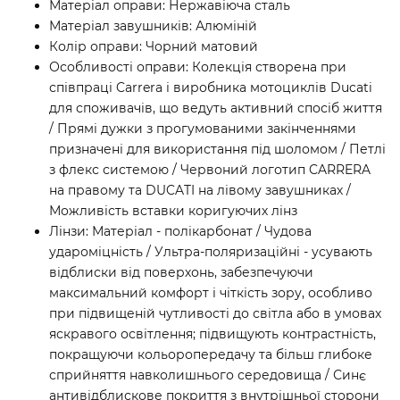
Матеріал оправи: Нержавіюча сталь
Матеріал завушників: Алюміній
Колір оправи: Чорний матовий
Особливості оправи: Колекція створена при
співпраці Carrera і виробника мотоциклів Ducati
для споживачів, що ведуть активний спосіб життя
/ Прямі дужки з прогумованими закінченнями
призначені для використання під шоломом / Петлі
з флекс системою / Червоний логотип CARRERA
на правому та DUCATI на лівому завушниках /
Можливість вставки коригуючих лінз
Лінзи: Матеріал - полікарбонат / Чудова
удароміцність / Ультра-поляризаційні - усувають
відблиски від поверхонь, забезпечуючи
максимальний комфорт і чіткість зору, особливо
при підвищеній чутливості до світла або в умовах
яскравого освітлення; підвищують контрастність,
покращуючи кольоропередачу та більш глибоке
сприйняття навколишнього середовища / Синє
антивідблискове покриття з внутрішньої сторони