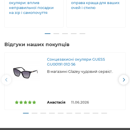
окуляри: вплив
оправа краща для ваших
неправильної посадки
очей і стилю
на зір і самопочуття
Відгуки наших покупців
Сонцезахисні окуляри GUESS
GU00191 01D 56
В магазині Glazey чудовий сервіс!..
Анастасія
11.06.2026