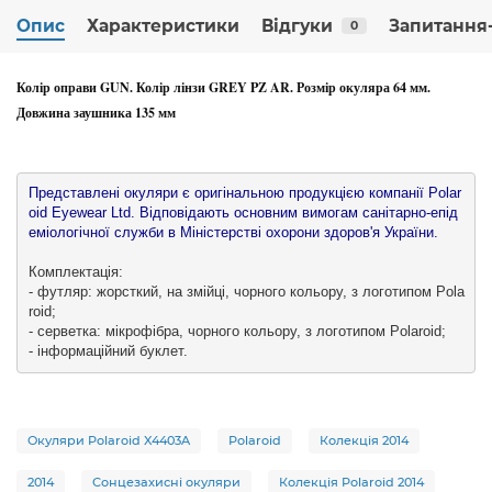
Опис
Характеристики
Відгуки
Запитання-
0
Колір оправи GUN. Колір лінзи GREY PZ AR. Розмір окуляра 64 мм.
Довжина заушника 135 мм
Представлені окуляри є оригінальною продукцією компанії Polar
oid Eyewear Ltd. Відповідають основним вимогам санітарно-епід
еміологічної служби в Міністерстві охорони здоров'я України.

Комплектація:

- футляр: жорсткий, на змійці, чорного кольору, з логотипом Pola
roid;

- серветка: мікрофібра, чорного кольору, з логотипом Polaroid;

- інформаційний буклет.
Окуляри Polaroid X4403A
Polaroid
Колекція 2014
2014
Сонцезахисні окуляри
Колекція Polaroid 2014