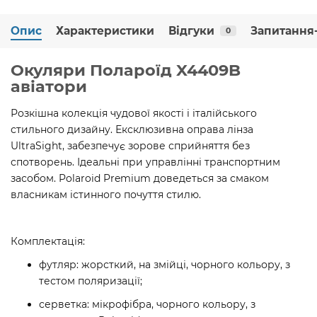
Опис
Характеристики
Відгуки
Запитання-
0
Окуляри Полароїд X4409B
авіатори
Розкішна колекція чудової якості і італійського
стильного дизайну. Ексклюзивна оправа лінза
UltraSight, забезпечує зорове сприйняття без
спотворень. Ідеальні при управлінні транспортним
засобом. Polaroid Premium доведеться за смаком
власникам істинного почуття стилю.
Комплектація:
футляр: жорсткий, на змійці, чорного кольору, з
тестом поляризації
;
серветка: мікрофібра, чорного кольору, з