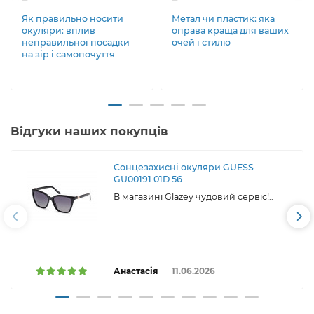
Як правильно носити
Метал чи пластик: яка
окуляри: вплив
оправа краща для ваших
неправильної посадки
очей і стилю
на зір і самопочуття
Відгуки наших покупців
Сонцезахисні окуляри GUESS
GU00191 01D 56
В магазині Glazey чудовий сервіс!..
Анастасія
11.06.2026