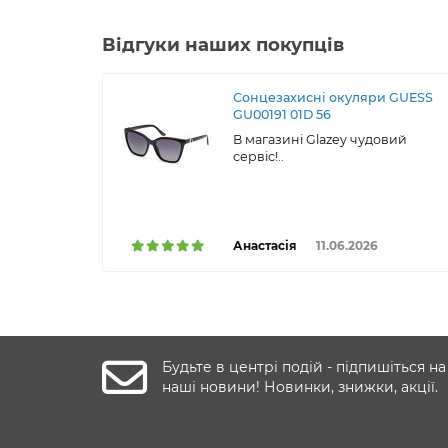
Відгуки наших покупців
Сонцезахисні окуляри GUESS
GU00191 01D 56
В магазині Glazey чудовий
сервіс!..
Анастасія
11.06.2026
Будьте в центрі подій - підпишіться на
наші новини! Новинки, знижки, акції.