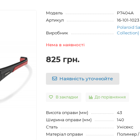
Модель
P7404A
Артикул
16-101-1023
Polaroid S
Виробник
Collection)
Нема в наявності
825 грн.
Наявність уточнюйте
В закладки
До порівняння
Висота оправи (мм)
43
Ширина оправи (мм)
140
Стать
Унісекс
Матеріал оправи
Полимер /