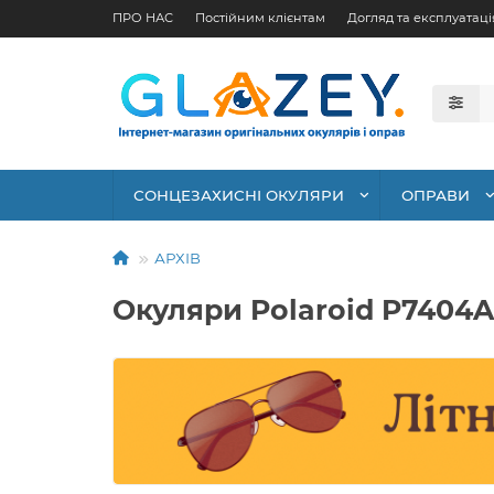
ПРО НАС
Постійним клієнтам
Догляд та експлуатаці
СОНЦЕЗАХИСНІ ОКУЛЯРИ
ОПРАВИ
АРХІВ
Окуляри Polaroid P7404A