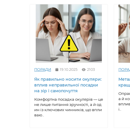
ПОРАДИ
19.10.2025
2103
ПОРА
Як правильно носити окуляри:
Метал
вплив неправильної посадки
кращ
на зір і самопочуття
Оправ
а й к
Комфортна посадка окулярів — це
вплив
не лише питання зручності, а й од
і..
ин із ключових чинників, що впли
ваю..