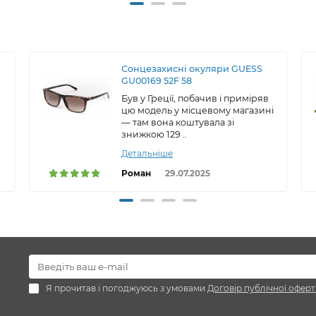
Сонцезахисні окуляри GUESS
GU00169 52F 58
Був у Греції, побачив і приміряв
цю модель у місцевому магазині
— там вона коштувала зі
знижкою 129 ..
Детальніше
Роман
29.07.2025
Я прочитав і погоджуюсь з умовами
Договір публічної оферт