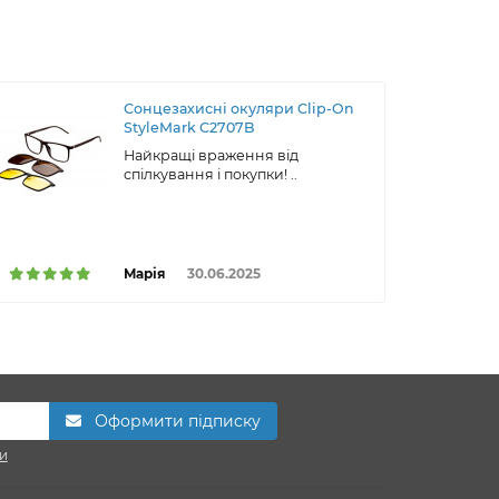
Сонцезахисні окуляри Clip-On
StyleMark C2707B
Найкращі враження від
спілкування і покупки! ..
Марія
30.06.2025
Оформити підписку
и