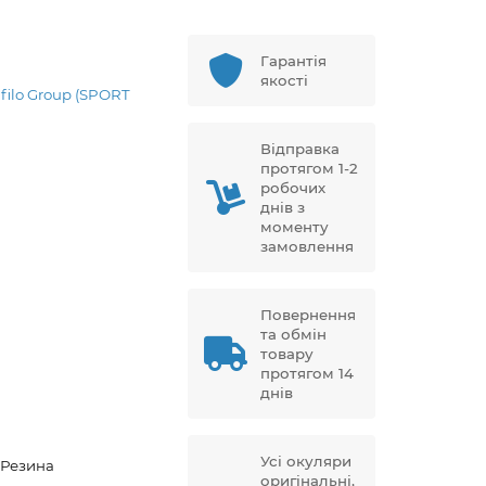
Гарантія
якості
afilo Group (SPORT
Відправка
протягом 1-2
робочих
днів з
моменту
замовлення
Повернення
та обмін
товару
протягом 14
днів
Усі окуляри
 Резина
оригінальні,