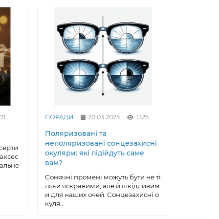
71
ПОРАДИ
20.03.2025
1325
ПОРАДИ
Поляризовані та
Як вирів
неполяризовані сонцезахисні
сонцезах
серти
окуляри: які підійдуть саме
майстер
 аксес
вам?
еальне
Сонцезах
ксесуар, 
Сонячні промені можуть бути не ті
робу, що 
льки яскравими, але й шкідливим
ою, ..
и для наших очей. Сонцезахисні о
куля..