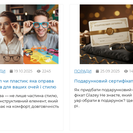
ДИ
19.10.2025
2245
ПОРАДИ
25.09.2025
14
 чи пластик: яка оправа
Подарунковий сертифікат
а для ваших очей і стилю
Як придбати подарунковий 
фікат Glazey Не знаєте, який
а — не лише частина стилю,
уар обрати в подарунок? Ід
онструктивний елемент, який
рі..
ає на комфорт, довговічність