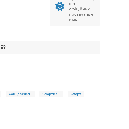
від
офіційних
постачальн
иків
Е?
Сонцезахисні
Спортивні
Спорт