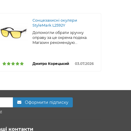
Сонцезахисні окуляри
StyleMark L2592Y
Допомогли обрати зручну
оправу за це окрема подяка.
Магазин рекомендую...
Дмитро Корецький
03.07.2026
Оформити підписку
и
аші контакти