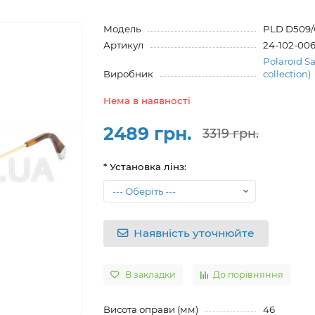
Модель
PLD D509/
Артикул
24-102-006
Polaroid Sa
Виробник
collection)
Нема в наявності
2489 грн.
3319 грн.
* Установка лінз:
Наявність уточнюйте
В закладки
До порівняння
Висота оправи (мм)
46