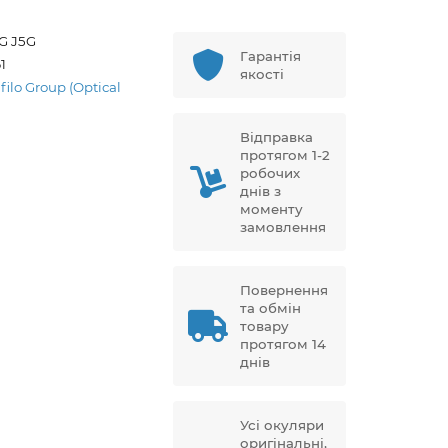
G J5G
Гарантія
1
якості
filo Group (Optical
Відправка
протягом 1-2
робочих
днів з
моменту
замовлення
Повернення
та обмін
товару
протягом 14
днів
Усі окуляри
оригінальні,