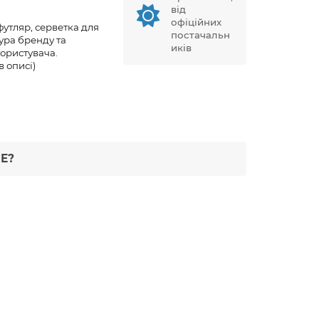
від
офіційних
утляр, серветка для
постачальн
ура бренду та
иків
ористувача.
в описі)
Е?