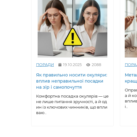
ПОРАДИ
19.10.2025
2088
ПОРА
Як правильно носити окуляри:
Метал
вплив неправильної посадки
кращ
на зір і самопочуття
Оправ
а й к
Комфортна посадка окулярів — це
вплив
не лише питання зручності, а й од
і..
ин із ключових чинників, що впли
ваю..