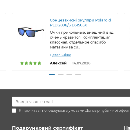
Сонцезахисні окуляри Polaroid
PLD 2098/S D51565X
Очки прикольные, внешний вид
очень нравится. Комплектация
классная, отдельное спасибо
магазину за си..
Детальніше
Алексей
14.07.2026
Я прочитав і погоджуюсь з умовами
Договір публічної оферт
Подарунковий сертифікат
Н