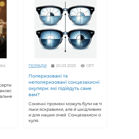
464
ПОРАДИ
20.03.2025
1317
ПОРАДИ
Поляризовані та
Як вирів
неполяризовані сонцезахисні
сонцезах
серти
окуляри: які підійдуть саме
майстер
 аксес
вам?
еальне
Сонцезах
ксесуар, 
Сонячні промені можуть бути не ті
робу, що 
льки яскравими, але й шкідливим
ою, ..
и для наших очей. Сонцезахисні о
куля..