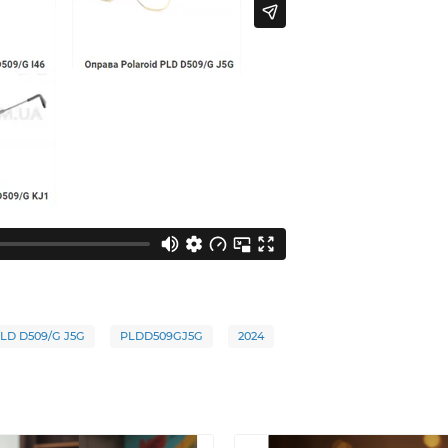
PLD D509/G J5G
PLDD509GJ5G
2024