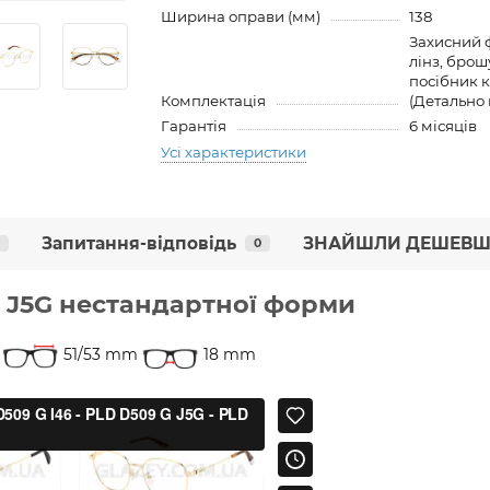
Ширина оправи (мм)
138
Захисний ф
лінз, брош
посібник к
Комплектація
(Детально 
Гарантія
6 місяців
Усі характеристики
Запитання-відповідь
ЗНАЙШЛИ ДЕШЕВШ
0
G J5G нестандартної форми
51/53 mm
18 mm