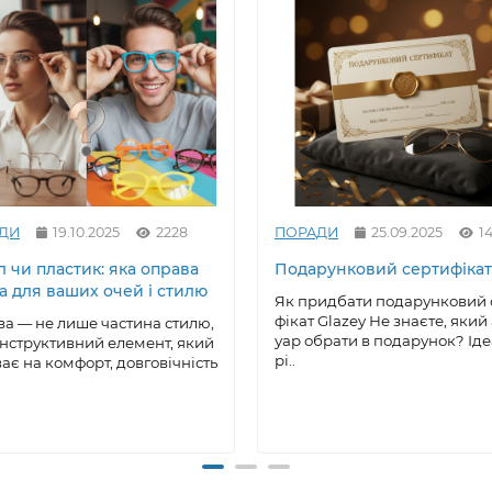
ДИ
19.10.2025
2228
ПОРАДИ
25.09.2025
1
 чи пластик: яка оправа
Подарунковий сертифікат
а для ваших очей і стилю
Як придбати подарунковий 
фікат Glazey Не знаєте, який
а — не лише частина стилю,
уар обрати в подарунок? Ід
онструктивний елемент, який
рі..
ає на комфорт, довговічність