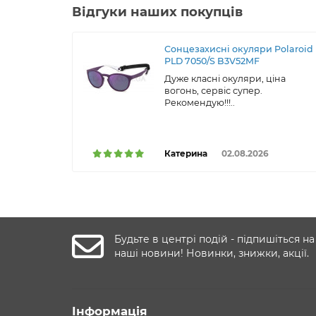
Відгуки наших покупців
Сонцезахисні окуляри Polaroid
PLD 7050/S B3V52MF
Дуже класні окуляри, ціна
вогонь, сервіс супер.
Рекомендую!!!..
Катерина
02.08.2026
Будьте в центрі подій - підпишіться на
наші новини! Новинки, знижки, акції.
Інформація