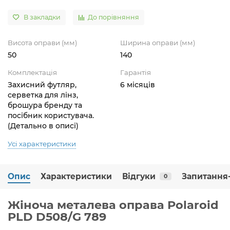
В закладки
До порівняння
Висота оправи (мм)
Ширина оправи (мм)
50
140
Комплектація
Гарантія
Захисний футляр,
6 місяців
серветка для лінз,
брошура бренду та
посібник користувача.
(Детально в описі)
Усі характеристики
Опис
Характеристики
Відгуки
Запитання-
0
Жіноча металева оправа Polaroid
PLD D508/G 789