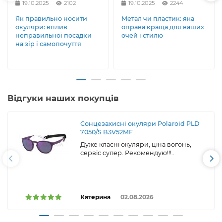
19.10.2025
2102
19.10.2025
2244
Як правильно носити
Метал чи пластик: яка
окуляри: вплив
оправа краща для ваших
неправильної посадки
очей і стилю
на зір і самопочуття
Відгуки наших покупців
Сонцезахисні окуляри Polaroid PLD
7050/S B3V52MF
Дуже класні окуляри, ціна вогонь,
сервіс супер. Рекомендую!!!..
Катерина
02.08.2026