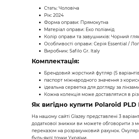
Стать: Чоловіча
Рік: 2024
Форма оправи: Прямокутна
Матеріал оправи: Еко поліамід
Колір оправи та завушників: Чорний гл
Особливості оправи: Серія Essential / Ло
Виробник: Safilo Gr. Italy
Комплектація:
Брендовий жорсткий футляр (5 варіантів 
паспорт міжнародного значення з корисн
ідеальна серветка для догляду за лінзами
Кожна колекція може доставлятися в різн
Як вигідно купити Polaroid PLD
На нашому сайті Glazey представлені 3 варіа
додаткової знижки ви можете обговорити з ме
переказом на розрахунковий рахунок. Окуляр
будь-якої точки України.