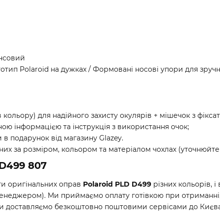
янсовий
готип Polaroid на дужках / Формовані носові упори для зручн
кольору) для надійного захисту окулярів + мішечок з фіксат
ою інформацією та інструкція з використання очок;
 в подарунок від магазину Glazey.
их за розміром, кольором та матеріалом чохлах (уточнюйте 
 D499 807
нти оригінальних оправ
Polaroid PLD D499
різних кольорів, і
неджером). Ми приймаємо оплату готівкою при отриманні, 
и доставляємо безкоштовно поштовими сервісами до Києва, 