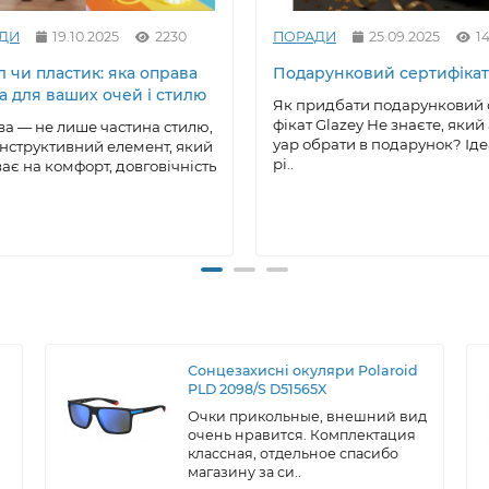
ДИ
19.10.2025
2230
ПОРАДИ
25.09.2025
1
 чи пластик: яка оправа
Подарунковий сертифікат
а для ваших очей і стилю
Як придбати подарунковий 
фікат Glazey Не знаєте, який
а — не лише частина стилю,
уар обрати в подарунок? Ід
онструктивний елемент, який
рі..
ає на комфорт, довговічність
Сонцезахисні окуляри Polaroid
PLD 2098/S D51565X
Очки прикольные, внешний вид
очень нравится. Комплектация
классная, отдельное спасибо
магазину за си..