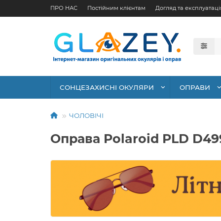
ПРО НАС
Постійним клієнтам
Догляд та експлуатаці
СОНЦЕЗАХИСНІ ОКУЛЯРИ
ОПРАВИ
ЧОЛОВІЧІ
Оправа Polaroid PLD D49