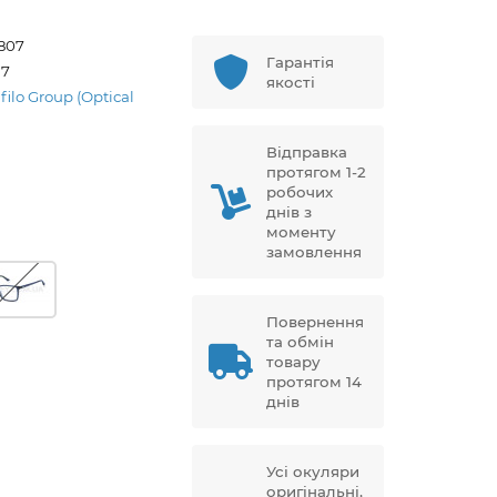
807
Гарантія
37
якості
filo Group (Optical
Відправка
протягом 1-2
робочих
днів з
моменту
замовлення
Повернення
та обмін
товару
протягом 14
днів
Усі окуляри
оригінальні,