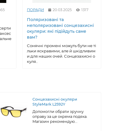
465
ПОРАДИ
20.03.2025
1317
ПОРАДИ
Поляризовані та
Як вирів
неполяризовані сонцезахисні
сонцезах
серти
окуляри: які підійдуть саме
майстер
 аксес
вам?
еальне
Сонцезах
ксесуар, 
Сонячні промені можуть бути не ті
робу, що 
льки яскравими, але й шкідливим
ою, ..
и для наших очей. Сонцезахисні о
куля..
Сонцезахисні окуляри
StyleMark L2592Y
Допомогли обрати зручну
оправу за це окрема подяка.
Магазин рекомендую...