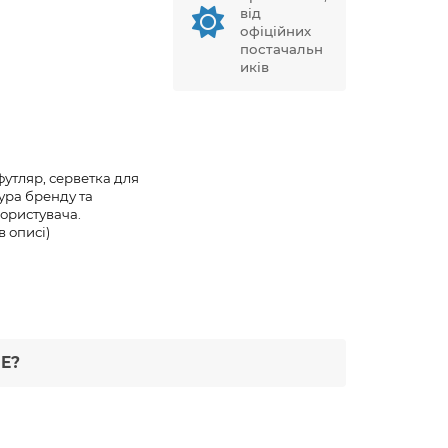
від
офіційних
постачальн
иків
утляр, серветка для
ура бренду та
ористувача.
в описі)
Е?