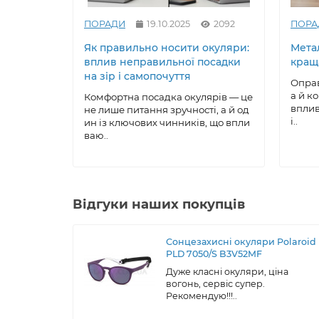
ПОРАДИ
19.10.2025
2092
ПОРА
Як правильно носити окуляри:
Метал
вплив неправильної посадки
кращ
на зір і самопочуття
Оправ
а й к
Комфортна посадка окулярів — це
вплив
не лише питання зручності, а й од
і..
ин із ключових чинників, що впли
ваю..
Відгуки наших покупців
Сонцезахисні окуляри Polaroid
PLD 7050/S B3V52MF
Дуже класні окуляри, ціна
вогонь, сервіс супер.
Рекомендую!!!..