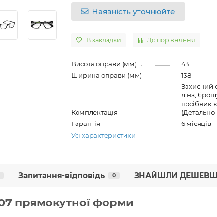
Наявність уточнюйте
В закладки
До порівняння
Висота оправи (мм)
43
Ширина оправи (мм)
138
Захисний ф
лінз, брош
посібник к
Комплектація
(Детально 
Гарантія
6 місяців
Усі характеристики
Запитання-відповідь
ЗНАЙШЛИ ДЕШЕВШ
0
807 прямокутної форми