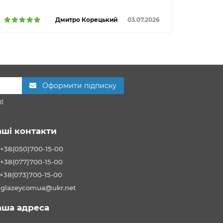
Дмитро Корецький
03.07.2026
Оформити підписку
и
аші контакти
+38(050)700-15-00
+38(077)700-15-00
+38(073)700-15-00
glazeycomua@ukr.net
аша адреса