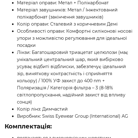
Матеріал оправи: Метал + Полікарбонат
Матеріал завушників: Метал / Інжектований
полікарбонат (закінчення завушників)
Колір оправи: Сталевий з коричневим Демі
Особливості оправи: Комфортні силіконові носові
упори з можливістю регулювання для ідеальної
посадки
Лінзи: Багатошаровий триацетат целюлози (має
унікальний центральний шар, який вибірково
усуває відбиті відблиски, забезпечує ідеальний
зір, виняткову контрастність і сприйняття
кольору) / 100% УФ захист до 400 nm +
Поляризація / Категорія фільтра – 3 (8-18%
світлопропускання, надійний захист від впливу
сонця)
Колір лінз: Димчастий
Виробник: Swiss Eyewear Group (International) AG
Комплектація: