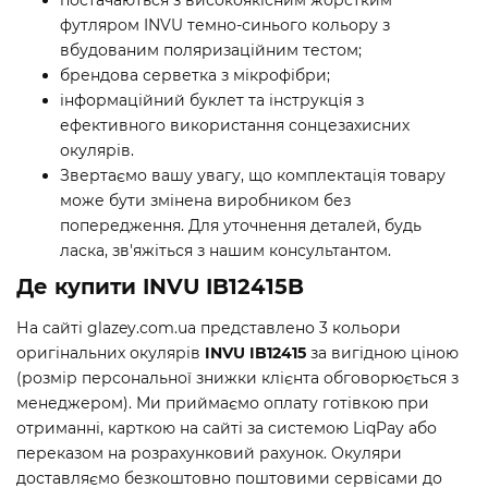
постачаються з високоякісним жорстким
футляром INVU темно-синього кольору з
вбудованим поляризаційним тестом;
брендова серветка з мікрофібри;
інформаційний буклет та інструкція з
ефективного використання сонцезахисних
окулярів.
Звертаємо вашу увагу, що комплектація товару
може бути змінена виробником без
попередження. Для уточнення деталей, будь
ласка, зв'яжіться з нашим консультантом.
Де купити INVU IB12415B
На сайті glazey.com.ua представлено 3 кольори
оригінальних окулярів
INVU IB12415
за вигідною ціною
(розмір персональної знижки клієнта обговорюється з
менеджером). Ми приймаємо оплату готівкою при
отриманні, карткою на сайті за системою LiqPay або
переказом на розрахунковий рахунок. Окуляри
доставляємо безкоштовно поштовими сервісами до