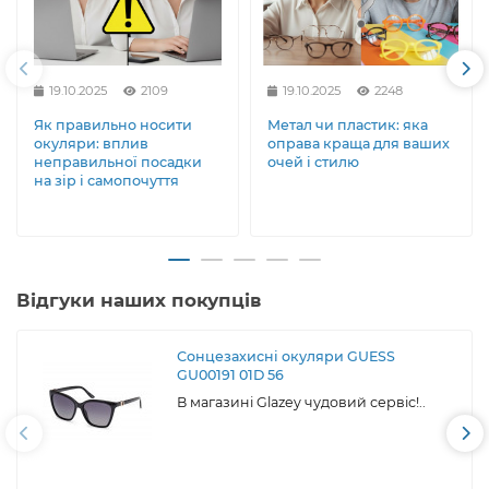
19.10.2025
2109
19.10.2025
2248
Як правильно носити
Метал чи пластик: яка
окуляри: вплив
оправа краща для ваших
неправильної посадки
очей і стилю
на зір і самопочуття
Відгуки наших покупців
Сонцезахисні окуляри GUESS
GU00191 01D 56
В магазині Glazey чудовий сервіс!..