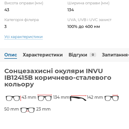
Висота оправи (мм)
Ширина оправи (мм)
43
134
Категорія фільтра
UVA, UVB і UVC захист
3
100% до 400 нм
Усі характеристики
Опис
Характеристики
Відгуки
Запитання-
0
Сонцезахисні окуляри INVU
IB12415B коричнево-сталевого
кольору
43 mm
134 mm
142 mm
50 mm
23 mm