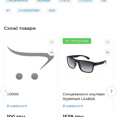
Сонцезахисні
окуляри
GUESS
GU00223
01B
61
GU0022301B61
2025
Схожі товари
ХІТ ПРОДАЖІВ!
00000
Сонцезахисні окуляри
StyleMark L2480A
В наявності
В наявності
100 грн.
1539 грн.