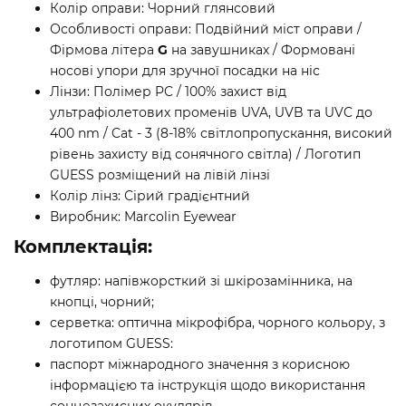
Колір оправи: Чорний глянсовий
Особливості оправи: Подвійний міст оправи /
Фірмова літера
G
на завушниках / Формовані
носові упори для зручної посадки на ніс
Лінзи: Полімер PC / 100% захист від
ультрафіолетових променів UVA, UVB та UVC до
400 nm / Cat - 3 (8-18% світлопропускання, високий
рівень захисту від сонячного світла) / Логотип
GUESS розміщений на лівій лінзі
Колір лінз: Сірий градієнтний
Виробник: Marcolin Eyewear
Комплектація:
футляр: напівжорсткий зі шкірозамінника, на
кнопці, чорний;
серветка: оптична мікрофібра, чорного кольору, з
логотипом GUESS:
паспорт міжнародного значення з корисною
інформацією та інструкція щодо використання