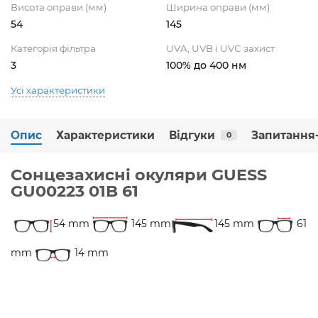
Висота оправи (мм)
Ширина оправи (мм)
54
145
Категорія фільтра
UVA, UVB і UVC захист
3
100% до 400 нм
Усі характеристики
Опис
Характеристики
Відгуки
Запитання-
0
Сонцезахисні окуляри GUESS
GU00223 01B 61
54 mm
145 mm
145 mm
61
mm
14 mm