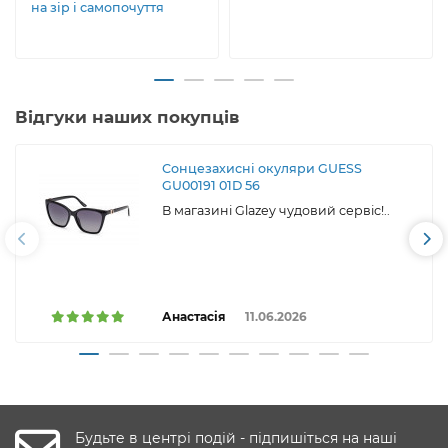
на зір і самопочуття
Відгуки наших покупців
Сонцезахисні окуляри GUESS
GU00191 01D 56
В магазині Glazey чудовий сервіс!..
Анастасія
11.06.2026
Будьте в центрі подій - підпишіться на наші