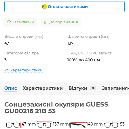
Оплата частинами
В закладки
До порівняння
Висота оправи (мм)
Ширина оправи (мм)
47
137
Категорія фільтра
UVA, UVB і UVC захист
3
100% до 400 нм
Усі характеристики
Опис
Характеристики
Відгуки
Запитання-
0
Сонцезахисні окуляри GUESS
GU00216 21B 53
47 mm
137 mm
140 mm
53