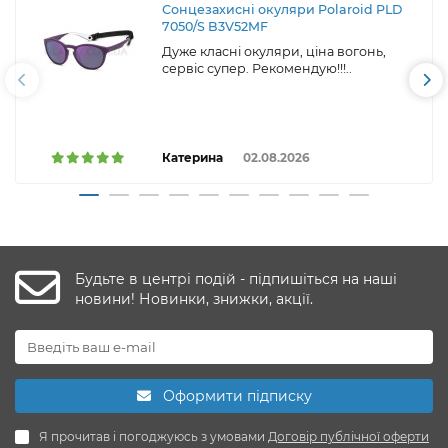
Сонцезахисні окуляри Polaroid PLD
7050/S B3V52MF
Дуже класні окуляри, ціна вогонь,
сервіс супер. Рекомендую!!!..
Катерина
02.08.2026
Будьте в центрі подій - підпишіться на наші
новини! Новинки, знижки, акції.
Оформити підписку
Я прочитав і погоджуюсь з умовами
Договір публічної оферти