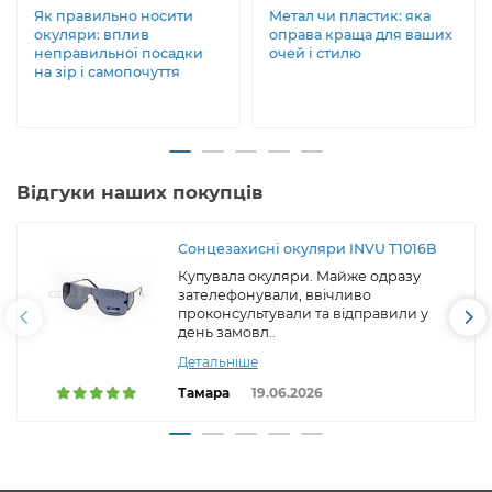
Як правильно носити
Метал чи пластик: яка
окуляри: вплив
оправа краща для ваших
неправильної посадки
очей і стилю
на зір і самопочуття
Відгуки наших покупців
Сонцезахисні окуляри INVU T1016B
Купувала окуляри. Майже одразу
зателефонували, ввічливо
проконсультували та відправили у
день замовл..
Детальніше
Тамара
19.06.2026