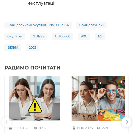
експлуатації.
Сонцезахисні окуляри INVU B1316A
Сонцезахисні
окуляри
GUESS
GU00003
90C
123
B1316A
2023
РАДИМО ПОЧИТАТИ
19.10.2025
2092
19.10.2025
2230