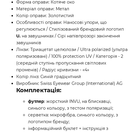
Форма оправи: Котяче око
Матеріал оправи: Метал
Колір оправи: Золотистий
Особливості оправи: Наносові упори, що
регулюються / Стилізований брендовий логотип
U.
на завушниках / Сірі напівпрозорі закінчення
завушників
Лінзи: Триацетат целюлози / Ultra polarized (ультра
поляризовані) / 100% protection UV / Категорія - 2
(середній ступінь пропускання світлових
променів) / Радіус кривизни - «4»
Колір лінз: Синій градієнтний
Виробник: Swiss Eyewear Group (International) AG
Комплектація:
футляр
: жорсткий INVU, на блискавці,
синього кольору, з тестом поляризації;
серветка: мікрофібра, синього кольору, з
логотипом бренду;
інформаційний буклет + інструкція з