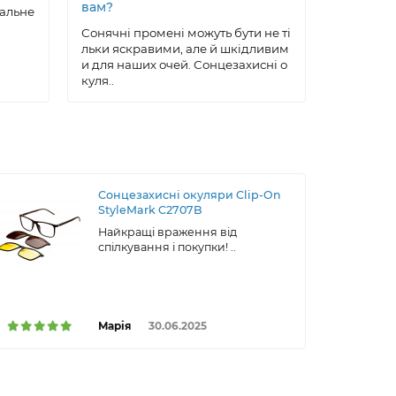
вам?
еальне
Сонцезах
ксесуар, 
Сонячні промені можуть бути не ті
робу, що 
льки яскравими, але й шкідливим
ою, ..
и для наших очей. Сонцезахисні о
куля..
Сонцезахисні окуляри Clip-On
StyleMark C2707B
Найкращі враження від
спілкування і покупки! ..
Марія
30.06.2025