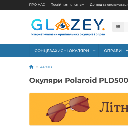
ПРО НАС
Постійним клієнтам
Догляд та експлуатаці
СОНЦЕЗАХИСНІ ОКУЛЯРИ
ОПРАВИ
АРХІВ
Окуляри Polaroid PLD500