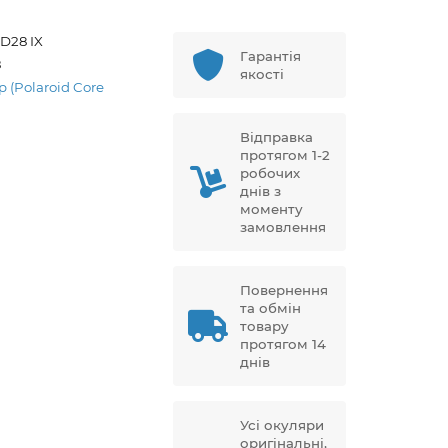
D28 IX
Гарантія
8
якості
p (Polaroid Core
Відправка
протягом 1-2
робочих
днів з
моменту
замовлення
Повернення
та обмін
товару
протягом 14
днів
Усі окуляри
оригінальні,