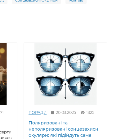
015
Сонцезахисні Окуляри
Polaroid
71
ПОРАДИ
20.03.2025
1325
ПОРАДИ
Поляризовані та
Як вирів
неполяризовані сонцезахисні
сонцезах
серти
окуляри: які підійдуть саме
майстер
 аксес