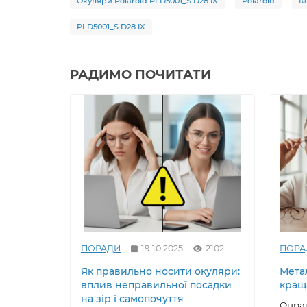
Окуляри Polaroid PLD5001_S.D28.IX
Polaroid
К
PLD5001_S.D28.IX
РАДИМО ПОЧИТАТИ
ПОРАДИ
19.10.2025
2102
ПОРА
Як правильно носити окуляри:
Метал
вплив неправильної посадки
кращ
на зір і самопочуття
Оправ