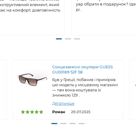
уар обрати в подарунок? Ід
онструктивний елемент, який
рі..
ає на комфорт, довговічність
Сонцезахисні окуляри GUESS
GU00169 52F 58
Був у Греції, побачив і приміряв
цю модель у місцевому магазині
— там вона коштувала зі
знижкою 129 ..
Детальніше
Роман
29.07.2025