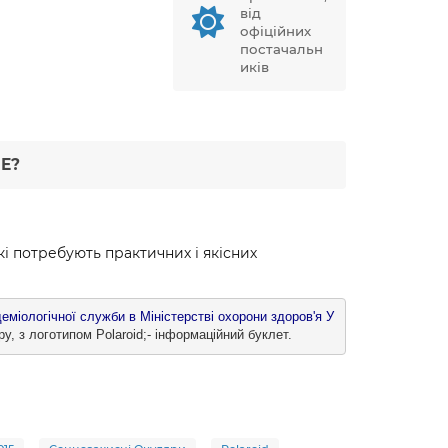
від
офіційних
постачальн
иків
Е?
кі потребують практичних і якісних
еміологічної служби в Міністерстві охорони здоров'я У
ру, з логотипом Polaroid;- інформаційний буклет.