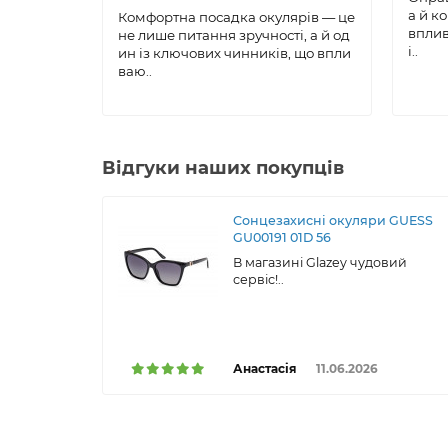
а й к
Комфортна посадка окулярів — це
вплив
не лише питання зручності, а й од
і..
ин із ключових чинників, що впли
ваю..
Відгуки наших покупців
Сонцезахисні окуляри GUESS
GU00191 01D 56
В магазині Glazey чудовий
сервіс!..
Анастасія
11.06.2026