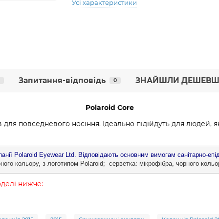
Усі характеристики
Запитання-відповідь
ЗНАЙШЛИ ДЕШЕВШ
0
Polaroid
Core
 для повседневого носіння. Ідеально підійдуть для людей, я
нії Polaroid Eyewear Ltd. Відповідають основним вимогам санітарно-епід
ного кольору, з логотипом Polaroid;- серветка: мікрофібра, чорного кольо
оделі нижче: