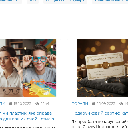
олекція 2015
2015
Сонцезахисні окуляри
Колекція Polaroid 2
ДИ
19.10.2025
2244
ПОРАДИ
25.09.2025
14
 чи пластик: яка оправа
Подарунковий сертифікат
а для ваших очей і стилю
Як придбати подарунковий 
фікат Glazey Не знаєте, який
а — не лише частина стилю,