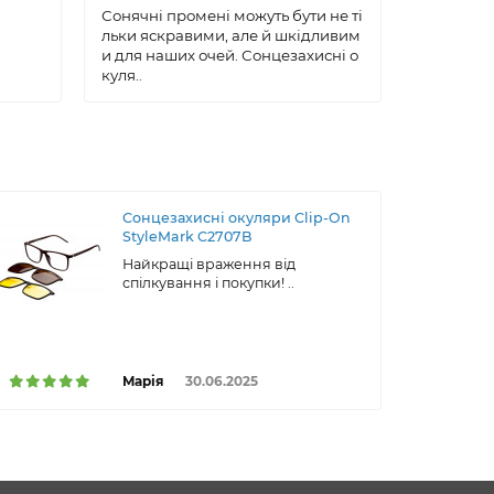
ксесуар, 
Сонячні промені можуть бути не ті
робу, що 
льки яскравими, але й шкідливим
ою, ..
и для наших очей. Сонцезахисні о
куля..
Сонцезахисні окуляри Clip-On
StyleMark C2707B
Найкращі враження від
спілкування і покупки! ..
Марія
30.06.2025