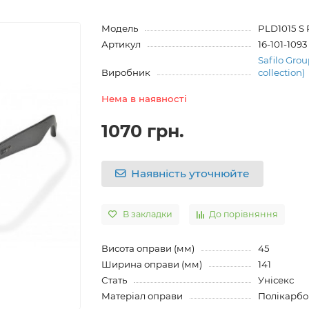
Модель
PLD1015 S 
Артикул
16-101-1093
Safilo Grou
Виробник
collection)
Нема в наявності
1070 грн.
Наявність уточнюйте
В закладки
До порівняння
Висота оправи (мм)
45
Ширина оправи (мм)
141
Стать
Унісекс
Матеріал оправи
Полікарбо