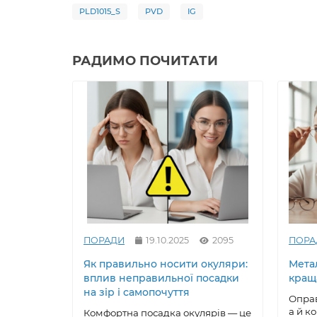
PLD1015_S
PVD
IG
РАДИМО ПОЧИТАТИ
ПОРАДИ
19.10.2025
2095
ПОРА
Як правильно носити окуляри:
Метал
вплив неправильної посадки
кращ
на зір і самопочуття
Оправ
а й к
Комфортна посадка окулярів — це