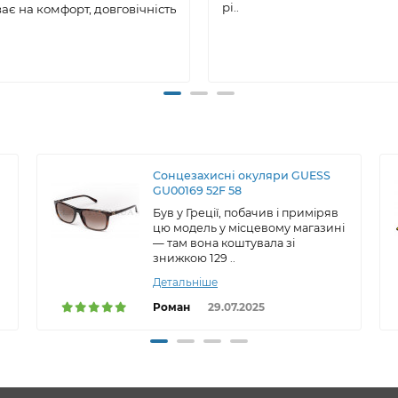
рі..
ає на комфорт, довговічність
Сонцезахисні окуляри GUESS
GU00169 52F 58
Був у Греції, побачив і приміряв
цю модель у місцевому магазині
— там вона коштувала зі
знижкою 129 ..
Детальніше
Роман
29.07.2025