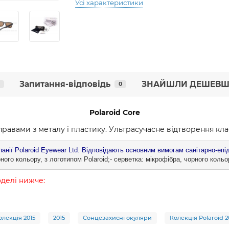
Усі характеристики
Запитання-відповідь
ЗНАЙШЛИ ДЕШЕВШ
0
Polaroid
Core
оправами з металу і пластику. Ультрасучасне відтворення класи
нії Polaroid Eyewear Ltd. Відповідають основним вимогам санітарно-епід
ного кольору, з логотипом Polaroid;- серветка: мікрофібра, чорного кольо
оделі нижче:
олекція 2015
2015
Сонцезахисні окуляри
Колекція Polaroid 2