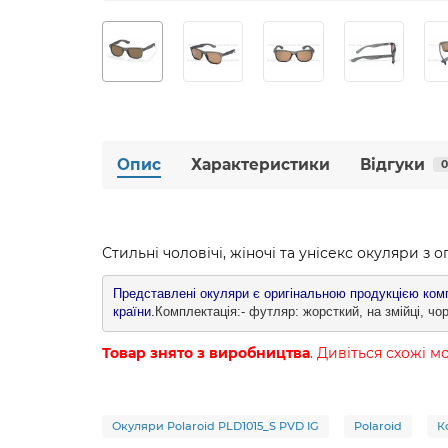
Опис
Характеристики
Відгуки
0
Стильні чоловічі, жіночі та унісекс окуляри з 
Представлені окуляри є оригінальною продукцією компа
країни.
Комплектація:- футляр: жорсткий, на змійці, чор
Товар знято з виробництва
. Дивіться схожі м
Окуляри Polaroid PLD1015_S PVD IG
Polaroid
К