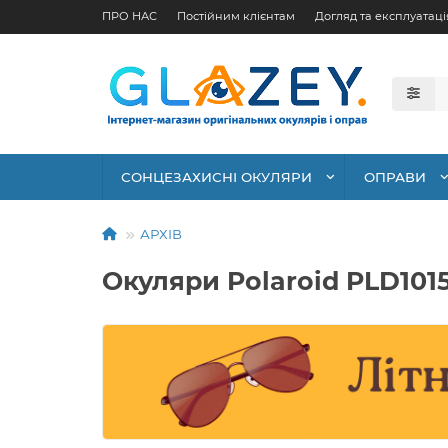
ПРО НАС
Постійним клієнтам
Догляд та експлуатаці
СОНЦЕЗАХИСНІ ОКУЛЯРИ
ОПРАВИ
АРХІВ
Окуляри Polaroid PLD101