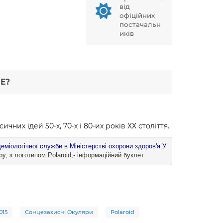
від
офіційних
постачальн
иків
Е?
чних ідей 50-х, 70-х і 80-их років ХХ століття.
еміологічної служби в Міністерстві охорони здоров'я У
ру, з логотипом Polaroid;- інформаційний буклет.
015
Сонцезахисні Окуляри
Polaroid