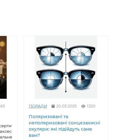
465
ПОРАДИ
20.03.2025
1320
ПОРАДИ
Поляризовані та
Як вирів
неполяризовані сонцезахисні
сонцезах
серти
окуляри: які підійдуть саме
майстер
 аксес
вам?
еальне
Сонцезах