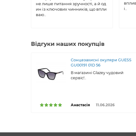
вплив
не лише питання зручності, а й од
і..
ин із ключових чинників, що впли
ваю..
Відгуки наших покупців
Сонцезахисні окуляри GUESS
GU00191 01D 56
В магазині Glazey чудовий
сервіс!..
Анастасія
11.06.2026