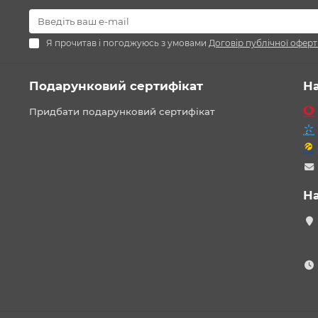
Я прочитав і погоджуюсь з умовами
Договір публічної оферт
Подарунковий сертифікат
Н
Придбати подарунковий сертифікат
Н