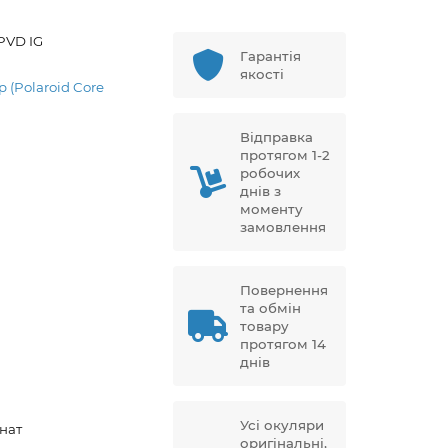
PVD IG
Гарантія
якості
p (Polaroid Core
Відправка
протягом 1-2
робочих
днів з
моменту
замовлення
Повернення
та обмін
товару
протягом 14
днів
Усі окуляри
нат
оригінальні,