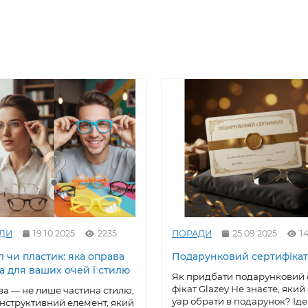
ДИ
19.10.2025
2235
ПОРАДИ
25.09.2025
1
 чи пластик: яка оправа
Подарунковий сертифікат
а для ваших очей і стилю
Як придбати подарунковий 
фікат Glazey Не знаєте, який
а — не лише частина стилю,
уар обрати в подарунок? Ід
онструктивний елемент, який