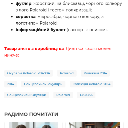
футляр
: жорсткий, на блискавці, чорного кольору
з лого Polaroid і тестом поляризації;
серветка
: мікрофібра, чорного кольору, з
логотипом Polaroid;
інформаційний буклет
(паспорт з описом).
Товар знято з виробництва
. Дивіться схожі моделі
нижче:
Окуляри Polaroid P8408A
Polaroid
Колекція 2014
2014
Сонцезахисні окуляри
Колекція Polaroid 2014
Сонцезахисні Окуляри
Polaroid
P8408A
РАДИМО ПОЧИТАТИ