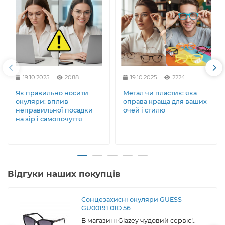
19.10.2025
2088
19.10.2025
2224
Як правильно носити
Метал чи пластик: яка
окуляри: вплив
оправа краща для ваших
неправильної посадки
очей і стилю
на зір і самопочуття
Відгуки наших покупців
Сонцезахисні окуляри GUESS
GU00191 01D 56
В магазині Glazey чудовий сервіс!..