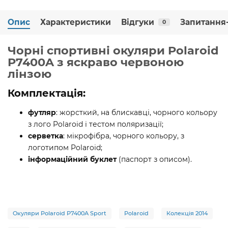
Опис
Характеристики
Відгуки
Запитання-
0
Чорні спортивні окуляри Polaroid
P7400A з яскраво червоною
лінзою
Комплектація:
футляр
: жорсткий, на блискавці, чорного кольору
з лого Polaroid і тестом поляризації;
серветка
: мікрофібра, чорного кольору, з
логотипом Polaroid;
інформаційний буклет
(паспорт з описом).
Окуляри Polaroid P7400A Sport
Polaroid
Колекція 2014