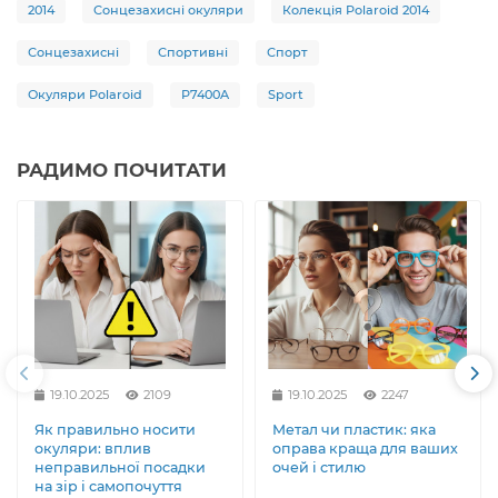
2014
Сонцезахисні окуляри
Колекція Polaroid 2014
Сонцезахисні
Спортивні
Спорт
Окуляри Polaroid
P7400A
Sport
РАДИМО ПОЧИТАТИ
19.10.2025
2109
19.10.2025
2247
Як правильно носити
Метал чи пластик: яка
окуляри: вплив
оправа краща для ваших
неправильної посадки
очей і стилю
на зір і самопочуття