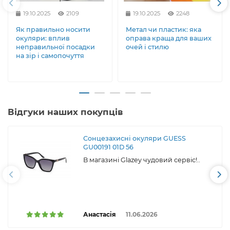
19.10.2025
2109
19.10.2025
2248
Як правильно носити
Метал чи пластик: яка
окуляри: вплив
оправа краща для ваших
неправильної посадки
очей і стилю
на зір і самопочуття
Відгуки наших покупців
Сонцезахисні окуляри GUESS
GU00191 01D 56
В магазині Glazey чудовий сервіс!..
Анастасія
11.06.2026