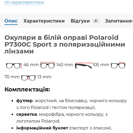
Усі характеристики
Опис
Характеристики
Відгуки
Запитання-
0
Окуляри в білій оправі Polaroid
P7300C Sport з поляризаційними
лінзами
46 mm
140 mm
105 mm
70 mm
13 mm
Комплектація:
футляр
: жорсткий, на блискавці, чорного кольору
з лого Polaroid і тестом поляризації;
серветка
: мікрофібра, чорного кольору, з
логотипом Polaroid;
інформаційний буклет
(паспорт з описом).