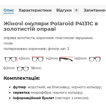
Опис
Характеристики
Відгуки
Запитання-
0
Жіночі окуляри Polaroid P4131C в
золотистій оправі
оправа золотиста, коричневі пластикові заушники,
лінзи
поляризовані коричневі, фільтр кат. 3.
43mm
142mm
140mm
60mm
18mm
Комплектація:
футляр
: жорсткий, на блискавці, чорного кольору;
серветка
: мікрофібра, чорного кольору;
інформаційний буклет
(паспорт з описом).