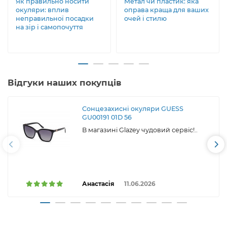
Як правильно носити
Метал чи пластик: яка
окуляри: вплив
оправа краща для ваших
неправильної посадки
очей і стилю
на зір і самопочуття
Відгуки наших покупців
Сонцезахисні окуляри GUESS
GU00191 01D 56
В магазині Glazey чудовий сервіс!..
Анастасія
11.06.2026