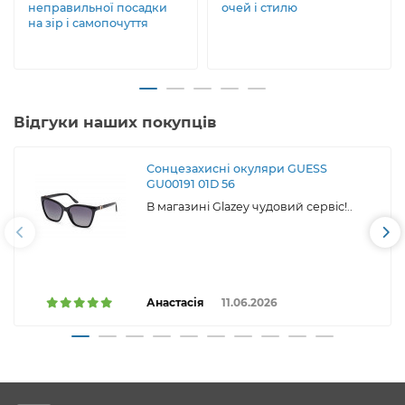
неправильної посадки
очей і стилю
на зір і самопочуття
Відгуки наших покупців
Сонцезахисні окуляри GUESS
GU00191 01D 56
В магазині Glazey чудовий сервіс!..
Анастасія
11.06.2026