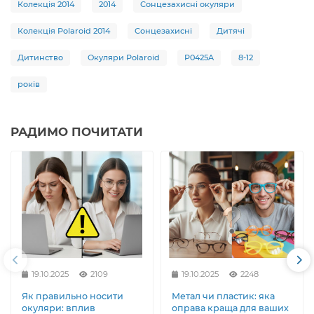
Колекція 2014
2014
Сонцезахисні окуляри
Колекція Polaroid 2014
Сонцезахисні
Дитячі
Дитинство
Окуляри Polaroid
P0425A
8-12
років
РАДИМО ПОЧИТАТИ
19.10.2025
2109
19.10.2025
2248
Як правильно носити
Метал чи пластик: яка
окуляри: вплив
оправа краща для ваших