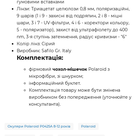
гумовими вставками
Лінзи: Триацетат целюлози 0,8 мм, поляризаційні,
9 шарів (1 і 9 - захисні від подряпин, 2 і 8 - міцні
шари, 3 і 7 - UV-фільтри, 4 і 6 - коректори кольору,
5 - поляризатор), захист від ультрафіолету до 400
nm, 3-я ступінь затемнення, радіус кривизни - "6"
Колір лінз: Сірий
Виробник: Safilo Gr. Italy
Комплектація:
фірмовий
чохол-мішечок
Polaroid з
мікрофібри, зі шнурком;
інформаційний буклет.
Комплектація товару може бути змінена
виробником без попередження (уточнюйте у
консультанта).
Окуляри Polaroid P0425A 8-12 років
Polaroid