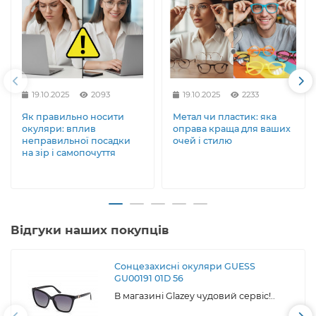
19.10.2025
2093
19.10.2025
2233
Як правильно носити
Метал чи пластик: яка
окуляри: вплив
оправа краща для ваших
неправильної посадки
очей і стилю
на зір і самопочуття
Відгуки наших покупців
Сонцезахисні окуляри GUESS
GU00191 01D 56
В магазині Glazey чудовий сервіс!..