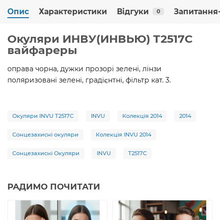
Опис
Характеристики
Відгуки
Запитання-
0
Окуляри ИНВУ(ИНВЬЮ) T2517C
вайфареры
оправа чорна, дужки прозорі зелені, лінзи
поляризовані зелені, градієнтні, фільтр кат. 3.
Окуляри INVU T2517C
INVU
Колекція 2014
2014
Сонцезахисні окуляри
Колекція INVU 2014
Сонцезахисні Окуляри
INVU
T2517C
РАДИМО ПОЧИТАТИ