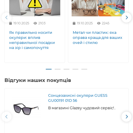
19.10.2025
2103
19.10.2025
2245
Як правильно носити
Метал чи пластик: яка
окуляри: вплив
оправа краща для ваших
неправильної посадки
очей і стилю
на зір і самопочуття
Відгуки наших покупців
Сонцезахисні окуляри GUESS
GU00191 01D 56
В магазині Glazey чудовий сервіс!..