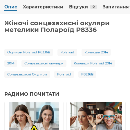
Опис
Характеристики
Відгуки
Запитання-
0
Жіночі сонцезахисні окуляри
метелики Полароїд P8336
Окуляри Polaroid P8336B
Polaroid
Колекція 2014
2014
Сонцезахисні окуляри
Колекція Polaroid 2014
Сонцезахисні Окуляри
Polaroid
P8336B
РАДИМО ПОЧИТАТИ