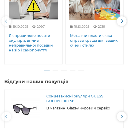
19.10.2025
2097
19.10.2025
2239
Як правильно носити
Метал чи пластик: яка
окуляри: вплив
оправа краща для ваших
неправильної посадки
очей і стилю
на зір і самопочуття
Відгуки наших покупців
Сонцезахисні окуляри GUESS
GU00191 01D 56
В магазині Glazey чудовий сервіс!..