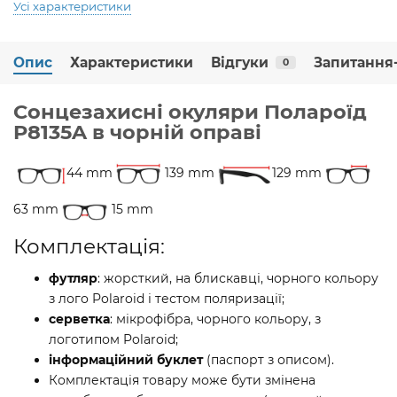
Усі характеристики
Опис
Характеристики
Відгуки
Запитання-
0
Сонцезахисні окуляри Полароїд
P8135A в чорній оправі
44 mm
139 mm
129 mm
63 mm
15 mm
Комплектація:
футляр
: жорсткий, на блискавці, чорного кольору
з лого Polaroid і тестом поляризації;
серветка
: мікрофібра, чорного кольору, з
логотипом Polaroid;
інформаційний буклет
(паспорт з описом).
Комплектація товару може бути змінена