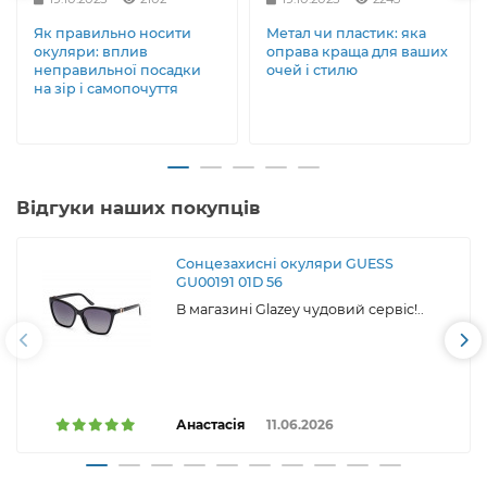
Як правильно носити
Метал чи пластик: яка
окуляри: вплив
оправа краща для ваших
неправильної посадки
очей і стилю
на зір і самопочуття
Відгуки наших покупців
Сонцезахисні окуляри GUESS
GU00191 01D 56
В магазині Glazey чудовий сервіс!..
Анастасія
11.06.2026